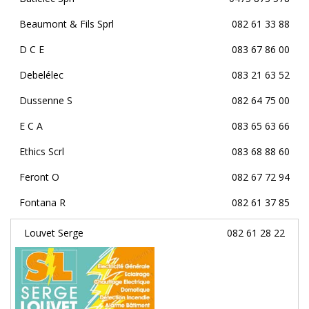
Beaumont & Fils Sprl
082 61 33 88
D C E
083 67 86 00
Debelélec
083 21 63 52
Dussenne S
082 64 75 00
E C A
083 65 63 66
Ethics Scrl
083 68 88 60
Feront O
082 67 72 94
Fontana R
082 61 37 85
Louvet Serge
082 61 28 22