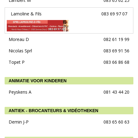
Lambert M
083 65 62 25
Lamoline & Fils
083 69 97 07
Moreau D
082 61 19 99
Nicolas Sprl
083 69 91 56
Topet P
083 66 86 68
ANIMATIE VOOR KINDEREN
Peyskens A
081 43 44 20
ANTIEK - BROCANTEURS & VIDÉOTHEKEN
Demin J-P
083 65 60 63