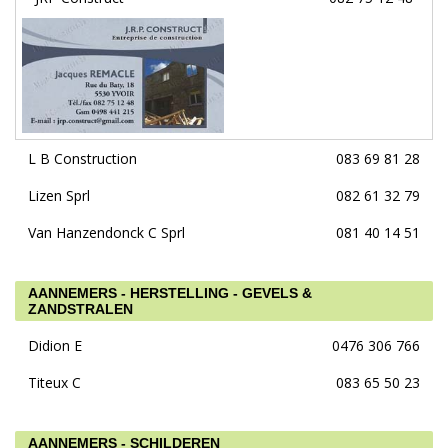
L B Construction
083 69 81 28
Lizen Sprl
082 61 32 79
Van Hanzendonck C Sprl
081 40 14 51
AANNEMERS - HERSTELLING - GEVELS &
ZANDSTRALEN
Didion E
0476 306 766
Titeux C
083 65 50 23
AANNEMERS - SCHILDEREN