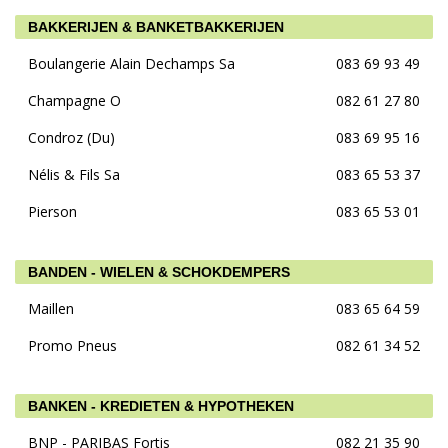
BAKKERIJEN & BANKETBAKKERIJEN
Boulangerie Alain Dechamps Sa
083 69 93 49
Champagne O
082 61 27 80
Condroz (Du)
083 69 95 16
Nélis & Fils Sa
083 65 53 37
Pierson
083 65 53 01
BANDEN - WIELEN & SCHOKDEMPERS
Maillen
083 65 64 59
Promo Pneus
082 61 34 52
BANKEN - KREDIETEN & HYPOTHEKEN
BNP - PARIBAS Fortis
082 21 35 90