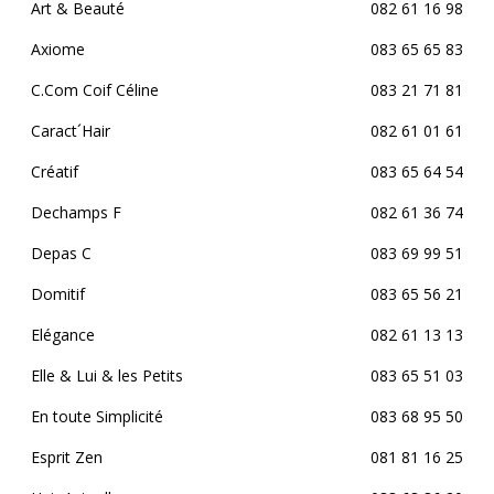
Art & Beauté
082 61 16 98
Axiome
083 65 65 83
C.Com Coif Céline
083 21 71 81
Caract´Hair
082 61 01 61
Créatif
083 65 64 54
Dechamps F
082 61 36 74
Depas C
083 69 99 51
Domitif
083 65 56 21
Elégance
082 61 13 13
Elle & Lui & les Petits
083 65 51 03
En toute Simplicité
083 68 95 50
Esprit Zen
081 81 16 25