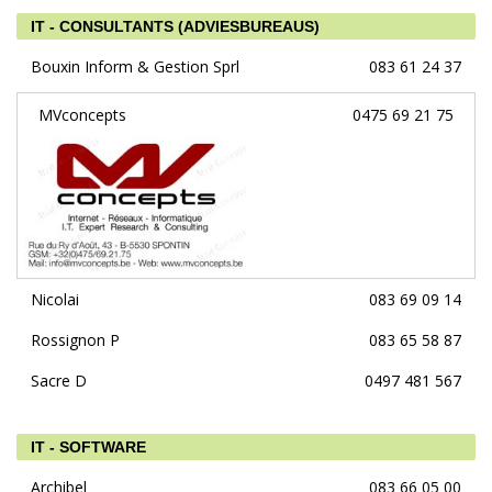
IT - CONSULTANTS (ADVIESBUREAUS)
Bouxin Inform & Gestion Sprl
083 61 24 37
MVconcepts
0475 69 21 75
Nicolai
083 69 09 14
Rossignon P
083 65 58 87
Sacre D
0497 481 567
IT - SOFTWARE
Archibel
083 66 05 00