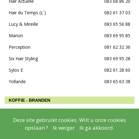
Hair Actuelle
083 68 86 20
Hair du Temps (L´)
082 61 37 03
Lucy & Mireille
083 65 56 88
Marion
083 69 95 85
Perception
081 62 32 36
Six Hair Styling
083 69 95 28
Sylos E
082 61 28 60
Yollande
083 65 63 38
KOFFIE - BRANDEN
Mossiat J-L
083 65 50 87
Deze site gebruikt cookies. Wilt u onze cookies
opslaan ?
Ik weiger
Ik ga akkoord.
KOZIJNEN - DEUREN & LUIKEN