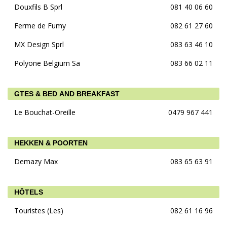
Douxfils B Sprl
081 40 06 60
Ferme de Fumy
082 61 27 60
MX Design Sprl
083 63 46 10
Polyone Belgium Sa
083 66 02 11
GTES & BED AND BREAKFAST
Le Bouchat-Oreille
0479 967 441
HEKKEN & POORTEN
Demazy Max
083 65 63 91
HÔTELS
Touristes (Les)
082 61 16 96