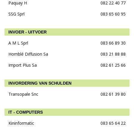
Paquay H
082 22 40 77
SSG Sprl
083 65 60 95
INVOER - UITVOER
A M L Sprl
083 66 89 30
Homblé Diffusion Sa
083 21 88 88
Import Plus Sa
082 61 25 66
INVORDERING VAN SCHULDEN
Transopale Snc
082 61 39 80
IT - COMPUTERS
Kininformatic
083 65 64 22