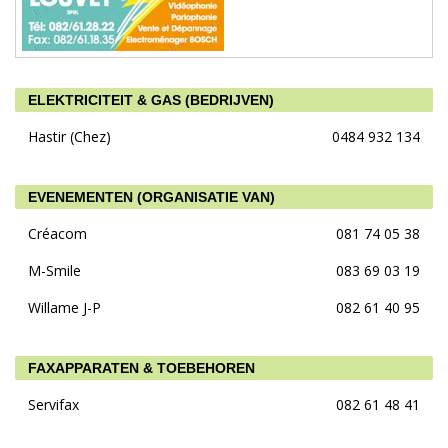
ELEKTRICITEIT & GAS (BEDRIJVEN)
Hastir (Chez)
0484 932 134
EVENEMENTEN (ORGANISATIE VAN)
Créacom
081 74 05 38
M-Smile
083 69 03 19
Willame J-P
082 61 40 95
FAXAPPARATEN & TOEBEHOREN
Servifax
082 61 48 41