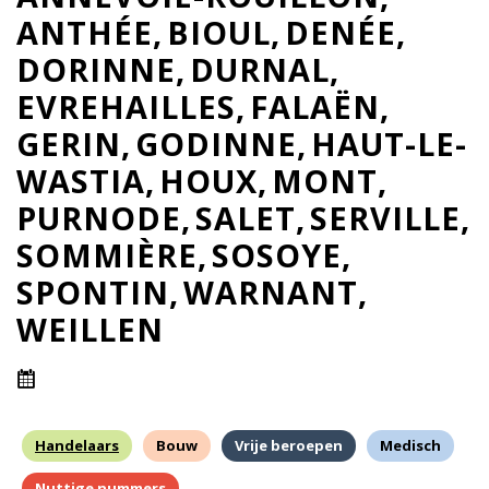
ANTHÉE
BIOUL
DENÉE
DORINNE
DURNAL
EVREHAILLES
FALAËN
GERIN
GODINNE
HAUT-LE-
WASTIA
HOUX
MONT
PURNODE
SALET
SERVILLE
SOMMIÈRE
SOSOYE
SPONTIN
WARNANT
WEILLEN
Handelaars
Bouw
Vrije beroepen
Medisch
Nuttige nummers