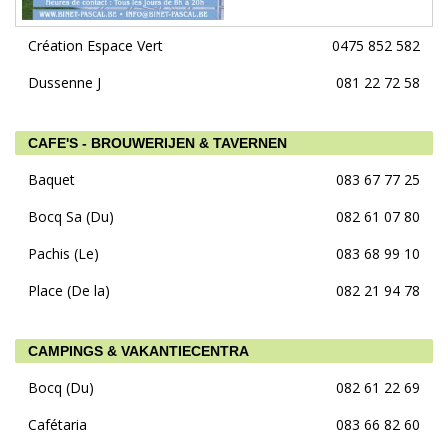
Création Espace Vert
0475 852 582
Dussenne J
081 22 72 58
CAFE'S - BROUWERIJEN & TAVERNEN
Baquet
083 67 77 25
Bocq Sa (Du)
082 61 07 80
Pachis (Le)
083 68 99 10
Place (De la)
082 21 94 78
CAMPINGS & VAKANTIECENTRA
Bocq (Du)
082 61 22 69
Cafétaria
083 66 82 60