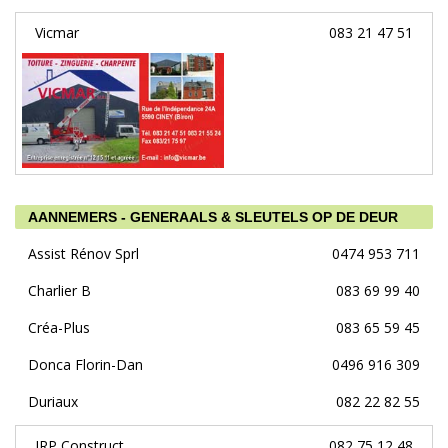
Vicmar
083 21 47 51
AANNEMERS - GENERAALS & SLEUTELS OP DE DEUR
Assist Rénov Sprl
0474 953 711
Charlier B
083 69 99 40
Créa-Plus
083 65 59 45
Donca Florin-Dan
0496 916 309
Duriaux
082 22 82 55
JRP Construct
082 75 12 48