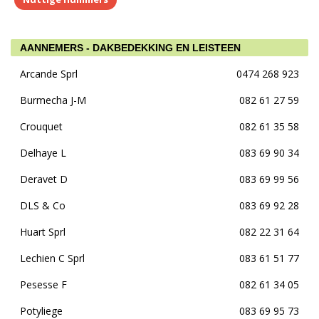
AANNEMERS - DAKBEDEKKING EN LEISTEEN
Arcande Sprl
0474 268 923
Burmecha J-M
082 61 27 59
Crouquet
082 61 35 58
Delhaye L
083 69 90 34
Deravet D
083 69 99 56
DLS & Co
083 69 92 28
Huart Sprl
082 22 31 64
Lechien C Sprl
083 61 51 77
Pesesse F
082 61 34 05
Potyliege
083 69 95 73