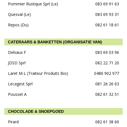
Pommier Rustique Sprl (Le)
083 69 91 63
Quesval (Le)
083 69 93 31
Repos (Du)
082 61 18 61
CATERAARS & BANKETTEN (ORGANISATIE VAN)
Delvaux F
083 69 03 96
JDSD Sprl
082 22 71 20
Laret M-L (Traiteur Produits Bio)
0486 902 977
Lecagest Sprl
081 26 26 63
Pousset A
082 61 32 51
CHOCOLADE & SNOEPGOED
Pirard
082 61 38 60