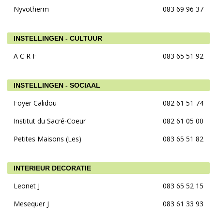
Nyvotherm
083 69 96 37
INSTELLINGEN - CULTUUR
A C R F
083 65 51 92
INSTELLINGEN - SOCIAAL
Foyer Calidou
082 61 51 74
Institut du Sacré-Coeur
082 61 05 00
Petites Maisons (Les)
083 65 51 82
INTERIEUR DECORATIE
Leonet J
083 65 52 15
Mesequer J
083 61 33 93