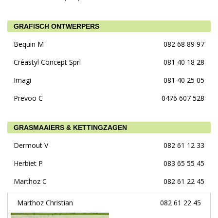
GRAFISCH ONTWERPERS
Bequin M
082 68 89 97
Créastyl Concept Sprl
081 40 18 28
Imagi
081 40 25 05
Prevoo C
0476 607 528
GRASMAAIERS & KETTINGZAGEN
Dermout V
082 61 12 33
Herbiet P
083 65 55 45
Marthoz C
082 61 22 45
Marthoz Christian
082 61 22 45