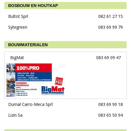
BOSBOUW EN HOUTKAP
Bultot Sprl
082 61 27 15
Sylvigreen
083 69 99 79
BOUWMATERIALEN
BigMat
083 69 09 47
Durnal Carro-Meca Sprl
083 69 90 18
Lizin Sa
083 65 50 94