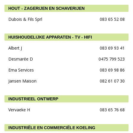
HOUT - ZAGERIJEN EN SCHAVERIJEN
Dubois & Fils Sprl
083 65 52 08
HUISHOUDELIJKE APPARATEN - TV - HIFI
Albert J
083 69 93 41
Desmarée D
0475 799 523
Ema Services
083 69 98 86
Jansen Maison
082 61 07 30
INDUSTRIEEL ONTWERP
Vervaeke H
083 65 76 68
INDUSTRIËLE EN COMMERCIËLE KOELING