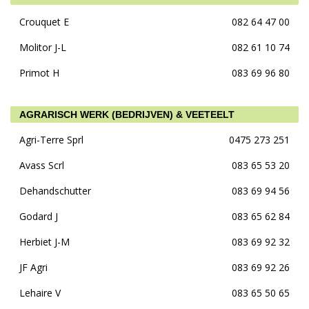
Crouquet E
082 64 47 00
Molitor J-L
082 61 10 74
Primot H
083 69 96 80
AGRARISCH WERK (BEDRIJVEN) & VEETEELT
Agri-Terre Sprl
0475 273 251
Avass Scrl
083 65 53 20
Dehandschutter
083 69 94 56
Godard J
083 65 62 84
Herbiet J-M
083 69 92 32
JF Agri
083 69 92 26
Lehaire V
083 65 50 65