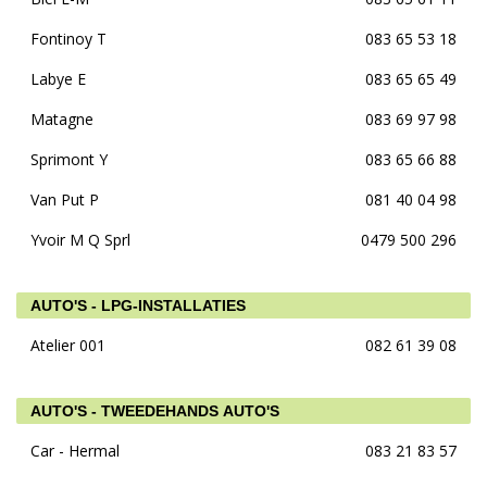
Fontinoy T
083 65 53 18
Labye E
083 65 65 49
Matagne
083 69 97 98
Sprimont Y
083 65 66 88
Van Put P
081 40 04 98
Yvoir M Q Sprl
0479 500 296
AUTO'S - LPG-INSTALLATIES
Atelier 001
082 61 39 08
AUTO'S - TWEEDEHANDS AUTO'S
Car - Hermal
083 21 83 57