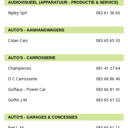
AUDIOVISUEEL (APPARATUUR - PRODUCTIE & SERVICE)
Ripley Sprl
082 61 36 60
AUTO'S - AANHANGWAGENS
Colan Cars
083 65 65 33
AUTO'S - CARROSSERIE
Champenois
081 41 27 64
D C Carrosserie
083 68 86 40
Goffaux - Power Car
083 66 81 41
Goffin J-M
083 65 61 32
AUTO'S - GARAGES & CONCESSIES
Biel L-M
083 65 61 11