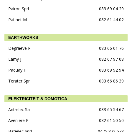
Pairon Sprl
083 69 04 29
Patinet M
082 61 44 02
EARTHWORKS
Degraeve P
083 66 01 76
Lamy J
082 67 97 08
Paquay H
083 69 92 94
Terater Sprl
083 66 86 39
ELEKTRICITEIT & DOMOTICA
Antrelec Sa
083 65 54 67
Avenière P
082 61 50 50
Batiélec Sprl
0475 873 578