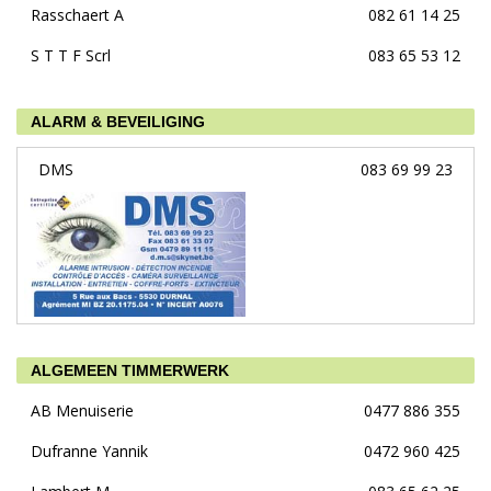
Rasschaert A
082 61 14 25
S T T F Scrl
083 65 53 12
ALARM & BEVEILIGING
DMS
083 69 99 23
ALGEMEEN TIMMERWERK
AB Menuiserie
0477 886 355
Dufranne Yannik
0472 960 425