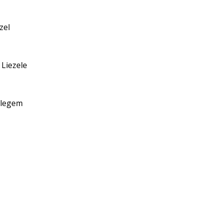
zel
Liezele
elegem