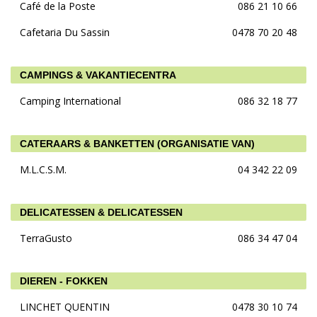
Café de la Poste
086 21 10 66
Cafetaria Du Sassin
0478 70 20 48
CAMPINGS & VAKANTIECENTRA
Camping International
086 32 18 77
CATERAARS & BANKETTEN (ORGANISATIE VAN)
M.L.C.S.M.
04 342 22 09
DELICATESSEN & DELICATESSEN
TerraGusto
086 34 47 04
DIEREN - FOKKEN
LINCHET QUENTIN
0478 30 10 74