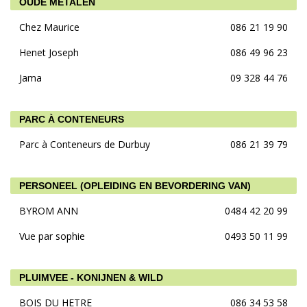
OUDE METALEN
Chez Maurice
086 21 19 90
Henet Joseph
086 49 96 23
Jama
09 328 44 76
PARC À CONTENEURS
Parc à Conteneurs de Durbuy
086 21 39 79
PERSONEEL (OPLEIDING EN BEVORDERING VAN)
BYROM ANN
0484 42 20 99
Vue par sophie
0493 50 11 99
PLUIMVEE - KONIJNEN & WILD
BOIS DU HETRE
086 34 53 58