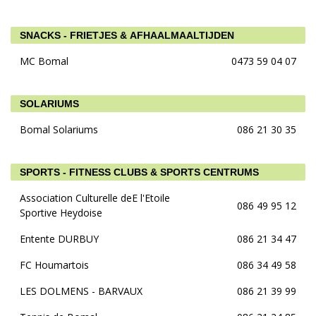
SNACKS - FRIETJES & AFHAALMAALTIJDEN
MC Bomal
0473 59 04 07
SOLARIUMS
Bomal Solariums
086 21 30 35
SPORTS - FITNESS CLUBS & SPORTS CENTRUMS
Association Culturelle deE l'Etoile
086 49 95 12
Sportive Heydoise
Entente DURBUY
086 21 34 47
FC Houmartois
086 34 49 58
LES DOLMENS - BARVAUX
086 21 39 99