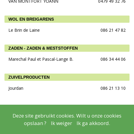
VAN MONTFORT YOANN
0479 49 32 76
WOL EN BREIGARENS
Le Brin de Laine
086 21 47 82
ZADEN - ZADEN & MESTSTOFFEN
Marechal Paul et Pascal-Lange B.
086 34 44 06
ZUIVELPRODUCTEN
Jourdan
086 21 13 10
Située en Région wallonne dans la province de Luxembourg, la
Deze site gebruikt cookies. Wilt u onze cookies
commune de Ben
En savoir plus
opslaan ?
Ik weiger
Ik ga akkoord.