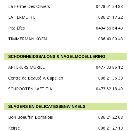
La Ferme Des Oliviers
0478 01 34 88
LA FERMETTE
086 21 17 22
Pita Efes
0484 56 64 43
TIMMERMAN KOEN
086 40 00 43
SCHOONHEIDSSALONS & NAGELMODELLERING
APTEKERS MURIEL
0477 33 86 12
Centre de Beauté V. Capellen
086 21 36 33
SCHROOTEN LAETITIA
0473 62 18 49
SLAGERS EN DELICATESSENWINKELS
Bon Boeuftin Bomalois
086 21 22 08
Keirse
086 21 27 10