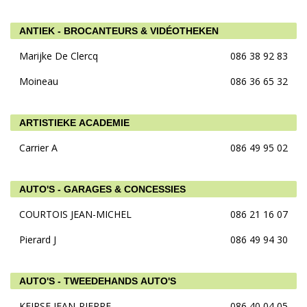
ANTIEK - BROCANTEURS & VIDÉOTHEKEN
Marijke De Clercq
086 38 92 83
Moineau
086 36 65 32
ARTISTIEKE ACADEMIE
Carrier A
086 49 95 02
AUTO'S - GARAGES & CONCESSIES
COURTOIS JEAN-MICHEL
086 21 16 07
Pierard J
086 49 94 30
AUTO'S - TWEEDEHANDS AUTO'S
KEIRSE JEAN-PIERRE
086 40 04 05