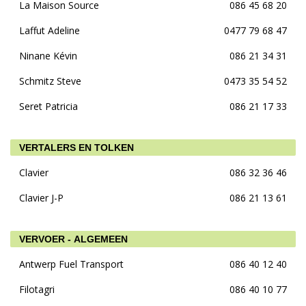
La Maison Source
086 45 68 20
Laffut Adeline
0477 79 68 47
Ninane Kévin
086 21 34 31
Schmitz Steve
0473 35 54 52
Seret Patricia
086 21 17 33
VERTALERS EN TOLKEN
Clavier
086 32 36 46
Clavier J-P
086 21 13 61
VERVOER - ALGEMEEN
Antwerp Fuel Transport
086 40 12 40
Filotagri
086 40 10 77