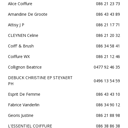
Alice Coiffure
086 21 23 73
Amandine De Groote
086 43 43 89
Attisy J P
086 21 17 71
CLEYNEN Celine
086 21 20 32
Coiff' & Brush
086 34 58 41
Coiffure WX
086 21 12 46
Collignon Beatrice
0477 92 46 35
DEBUCK CHRISTINE EP STEYAERT
0496 13 54 59
PH
Esprit De Femme
086 43 43 10
Fabrice Vanderlin
086 34 90 12
Georis Justine
086 21 88 98
L'ESSENTIEL COIFFURE
086 38 86 38