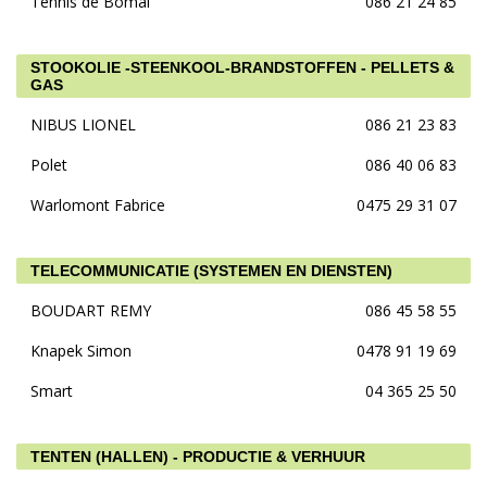
Tennis de Bomal
086 21 24 85
STOOKOLIE -STEENKOOL-BRANDSTOFFEN - PELLETS &
GAS
NIBUS LIONEL
086 21 23 83
Polet
086 40 06 83
Warlomont Fabrice
0475 29 31 07
TELECOMMUNICATIE (SYSTEMEN EN DIENSTEN)
BOUDART REMY
086 45 58 55
Knapek Simon
0478 91 19 69
Smart
04 365 25 50
TENTEN (HALLEN) - PRODUCTIE & VERHUUR