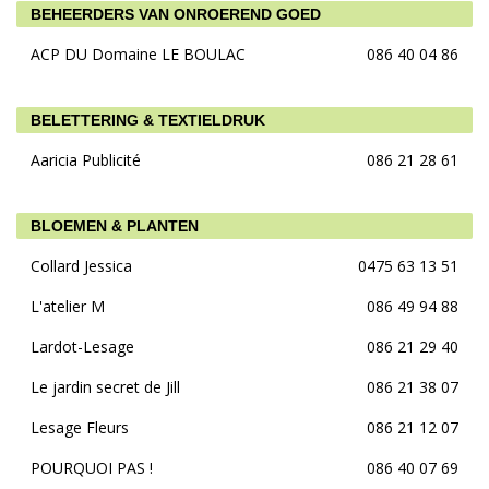
BEHEERDERS VAN ONROEREND GOED
ACP DU Domaine LE BOULAC
086 40 04 86
BELETTERING & TEXTIELDRUK
Aaricia Publicité
086 21 28 61
BLOEMEN & PLANTEN
Collard Jessica
0475 63 13 51
L'atelier M
086 49 94 88
Lardot-Lesage
086 21 29 40
Le jardin secret de Jill
086 21 38 07
Lesage Fleurs
086 21 12 07
POURQUOI PAS !
086 40 07 69