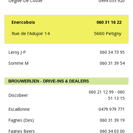
Degive-De Coster
0494 053 920
Enercobois
060 31 16 22
Rue de l'Adujoir 14
5660
Petigny
Leroy J-P
060 34 73 95
Somme M
060 31 39 54
BROUWERIJEN - DRIVE-INS & DEALERS
060 21 12 99 - 060
Discobeer
51 13 15
Escaillonne
0479 979 771
Fagnes (Des)
060 31 39 19
Fagnes Beers
060 34 03 00