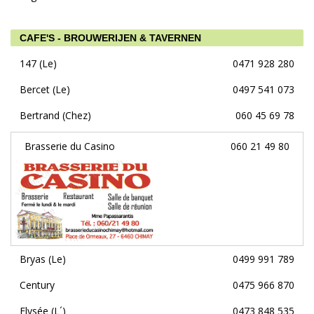
CAFE'S - BROUWERIJEN & TAVERNEN
147 (Le)
0471 928 280
Bercet (Le)
0497 541 073
Bertrand (Chez)
060 45 69 78
Brasserie du Casino
060 21 49 80
Bryas (Le)
0499 991 789
Century
0475 966 870
Elysée (L´)
0473 848 535