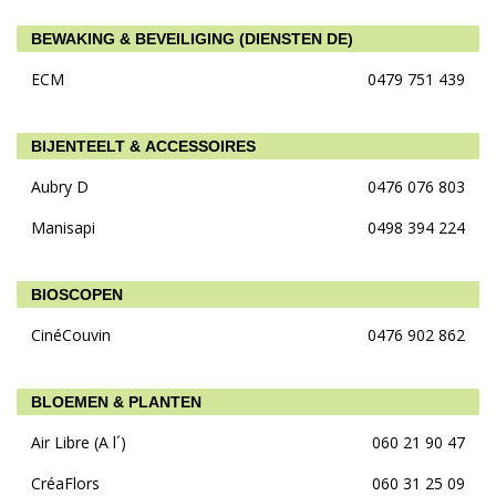
BEWAKING & BEVEILIGING (DIENSTEN DE)
ECM
0479 751 439
BIJENTEELT & ACCESSOIRES
Aubry D
0476 076 803
Manisapi
0498 394 224
BIOSCOPEN
CinéCouvin
0476 902 862
BLOEMEN & PLANTEN
Air Libre (A l´)
060 21 90 47
CréaFlors
060 31 25 09