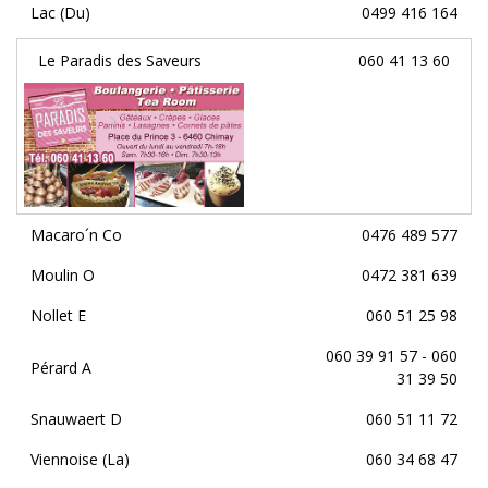
Lac (Du)
0499 416 164
Le Paradis des Saveurs
060 41 13 60
Macaro´n Co
0476 489 577
Moulin O
0472 381 639
Nollet E
060 51 25 98
060 39 91 57 - 060
Pérard A
31 39 50
Snauwaert D
060 51 11 72
Viennoise (La)
060 34 68 47