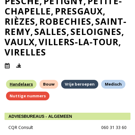
PESCHE
PETIGNY
PETITE-
CHAPELLE
PRESGAUX
RIÈZES
ROBECHIES
SAINT-
REMY
SALLES
SELOIGNES
VAULX
VILLERS-LA-TOUR
VIRELLES
Handelaars
Bouw
Vrije beroepen
Medisch
Nuttige nummers
ADVIESBUREAUS - ALGEMEEN
CQR Consult
060 31 33 60