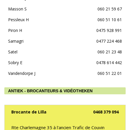
Masson S
060 21 59 67
Pessleux H
060 51 10 61
Piron H
0475 928 991
Samagri
0477 224 468
Satel
060 21 23 48
Sobry E
0478 614 442
Vandendorpe J
060 51 22 01
ANTIEK - BROCANTEURS & VIDÉOTHEKEN
Brocante de Lilla
0468 379 094
Rte Charlemagne 35 à l'ancien Trafic de Couvin