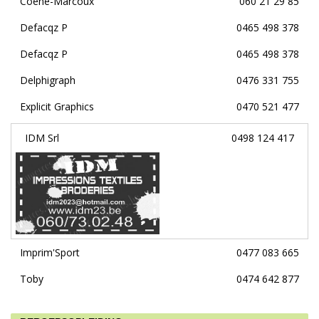
Coene-Marcoux
060 21 29 85
Defacqz P
0465 498 378
Defacqz P
0465 498 378
Delphigraph
0476 331 755
Explicit Graphics
0470 521 477
IDM Srl
0498 124 417
Imprim'Sport
0477 083 665
Toby
0474 642 877