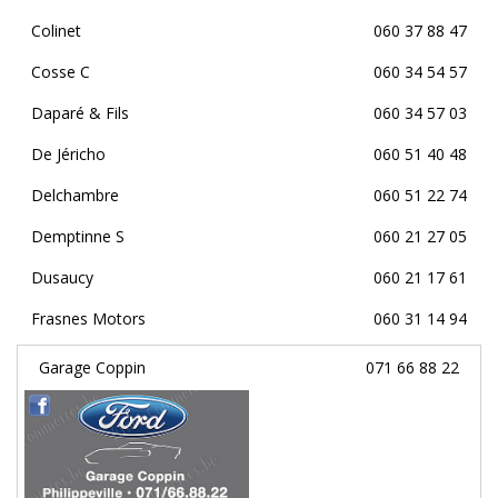
Colinet
060 37 88 47
Cosse C
060 34 54 57
Daparé & Fils
060 34 57 03
De Jéricho
060 51 40 48
Delchambre
060 51 22 74
Demptinne S
060 21 27 05
Dusaucy
060 21 17 61
Frasnes Motors
060 31 14 94
Garage Coppin
071 66 88 22