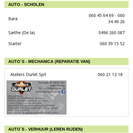
AUTO - SCHOLEN
060 45 64 69 - 060
Bara
34 49 26
Sarthe (De la)
0496 260 087
Starter
060 39 15 52
AUTO´S - MECHANICA (REPARATIE VAN)
Ateliers Durlet Sprl
060 21 12 18
AUTO´S - VERHUUR (LEREN RIJDEN)