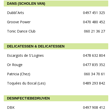
DANS (SCHOLEN VAN)
Dubbl´Arts
0497 451 325
Groove Power
0470 480 452
Tonic Dance Club
060 21 36 27
DELICATESSEN & DELICATESSEN
Escargots de S'Lognes
0478 632 804
Or Rouge
0477 835 352
Patricia (Chez)
060 34 70 61
Toquées du Bocal (Les)
0489 293 842
DESINFECTIEBEDRIJVEN
DBK
0497 908 412