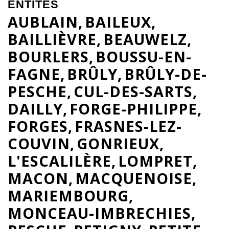
ENTITÉS
AUBLAIN
BAILEUX
BAILLIÈVRE
BEAUWELZ
BOURLERS
BOUSSU-EN-
FAGNE
BRÛLY
BRÛLY-DE-
PESCHE
CUL-DES-SARTS
DAILLY
FORGE-PHILIPPE
FORGES
FRASNES-LEZ-
COUVIN
GONRIEUX
L'ESCALILÈRE
LOMPRET
MACON
MACQUENOISE
MARIEMBOURG
MONCEAU-IMBRECHIES