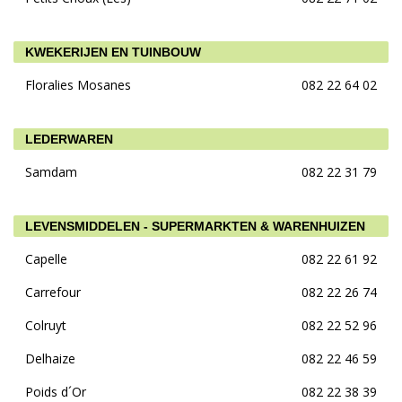
KWEKERIJEN EN TUINBOUW
Floralies Mosanes
082 22 64 02
LEDERWAREN
Samdam
082 22 31 79
LEVENSMIDDELEN - SUPERMARKTEN & WARENHUIZEN
Capelle
082 22 61 92
Carrefour
082 22 26 74
Colruyt
082 22 52 96
Delhaize
082 22 46 59
Poids d´Or
082 22 38 39