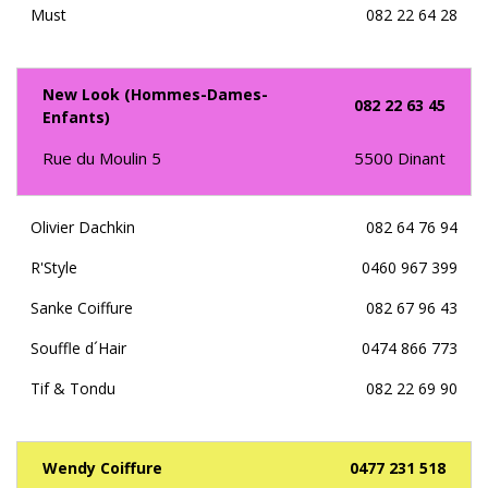
Must
082 22 64 28
New Look (Hommes-Dames-
082 22 63 45
Enfants)
Rue du Moulin 5
5500
Dinant
Olivier Dachkin
082 64 76 94
R'Style
0460 967 399
Sanke Coiffure
082 67 96 43
Souffle d´Hair
0474 866 773
Tif & Tondu
082 22 69 90
Wendy Coiffure
0477 231 518