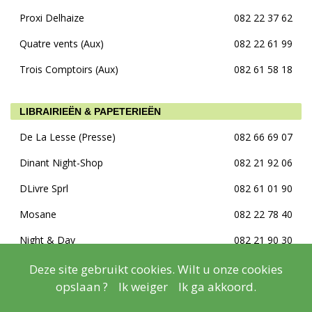
Proxi Delhaize
082 22 37 62
Quatre vents (Aux)
082 22 61 99
Trois Comptoirs (Aux)
082 61 58 18
LIBRAIRIEËN & PAPETERIEËN
De La Lesse (Presse)
082 66 69 07
Dinant Night-Shop
082 21 92 06
DLivre Sprl
082 61 01 90
Mosane
082 22 78 40
Night & Day
082 21 90 30
Press Shop
082 22 25 76
Deze site gebruikt cookies. Wilt u onze cookies
opslaan ?
Ik weiger
Ik ga akkoord.
LIJSTEN & INLIJSTEN