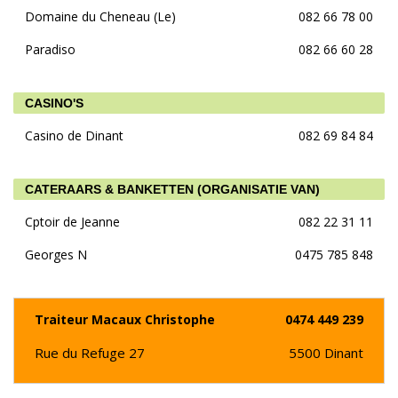
Domaine du Cheneau (Le)
082 66 78 00
Paradiso
082 66 60 28
CASINO'S
Casino de Dinant
082 69 84 84
CATERAARS & BANKETTEN (ORGANISATIE VAN)
Cptoir de Jeanne
082 22 31 11
Georges N
0475 785 848
Traiteur Macaux Christophe
0474 449 239
Rue du Refuge 27
5500
Dinant