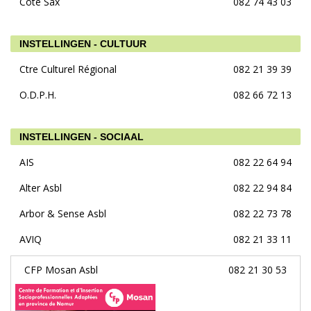
Côté Sax
082 74 43 03
INSTELLINGEN - CULTUUR
Ctre Culturel Régional
082 21 39 39
O.D.P.H.
082 66 72 13
INSTELLINGEN - SOCIAAL
AIS
082 22 64 94
Alter Asbl
082 22 94 84
Arbor & Sense Asbl
082 22 73 78
AVIQ
082 21 33 11
CFP Mosan Asbl
082 21 30 53