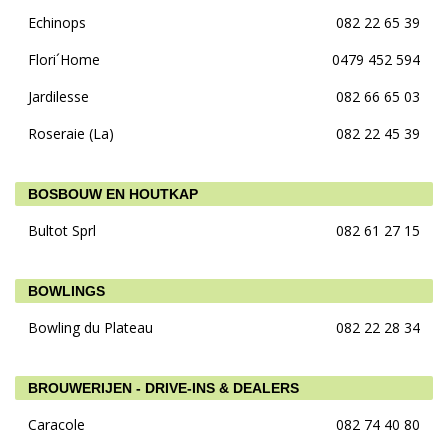
Echinops
082 22 65 39
Flori´Home
0479 452 594
Jardilesse
082 66 65 03
Roseraie (La)
082 22 45 39
BOSBOUW EN HOUTKAP
Bultot Sprl
082 61 27 15
BOWLINGS
Bowling du Plateau
082 22 28 34
BROUWERIJEN - DRIVE-INS & DEALERS
Caracole
082 74 40 80