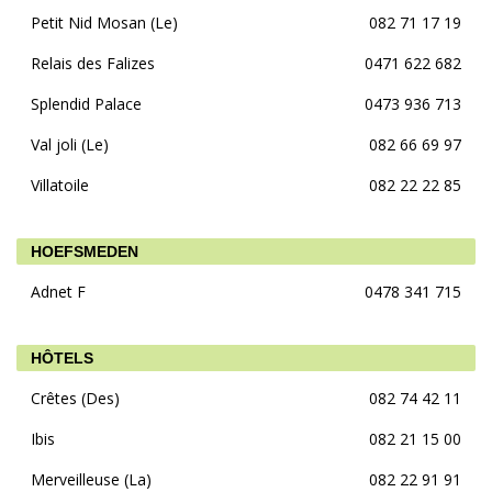
Petit Nid Mosan (Le)
082 71 17 19
Relais des Falizes
0471 622 682
Splendid Palace
0473 936 713
Val joli (Le)
082 66 69 97
Villatoile
082 22 22 85
HOEFSMEDEN
Adnet F
0478 341 715
HÔTELS
Crêtes (Des)
082 74 42 11
Ibis
082 21 15 00
Merveilleuse (La)
082 22 91 91