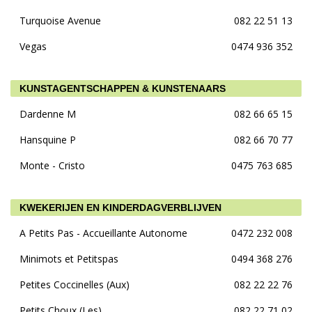
Turquoise Avenue
082 22 51 13
Vegas
0474 936 352
KUNSTAGENTSCHAPPEN & KUNSTENAARS
Dardenne M
082 66 65 15
Hansquine P
082 66 70 77
Monte - Cristo
0475 763 685
KWEKERIJEN EN KINDERDAGVERBLIJVEN
A Petits Pas - Accueillante Autonome
0472 232 008
Minimots et Petitspas
0494 368 276
Petites Coccinelles (Aux)
082 22 22 76
Petits Choux (Les)
082 22 71 02