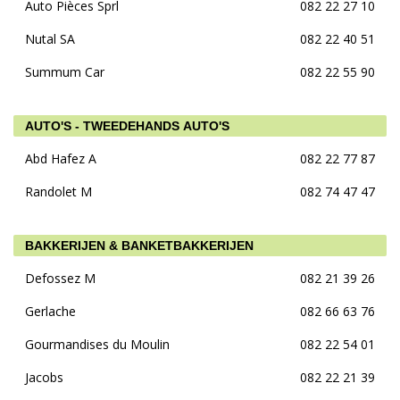
Auto Pièces Sprl
082 22 27 10
Nutal SA
082 22 40 51
Summum Car
082 22 55 90
AUTO'S - TWEEDEHANDS AUTO'S
Abd Hafez A
082 22 77 87
Randolet M
082 74 47 47
BAKKERIJEN & BANKETBAKKERIJEN
Defossez M
082 21 39 26
Gerlache
082 66 63 76
Gourmandises du Moulin
082 22 54 01
Jacobs
082 22 21 39