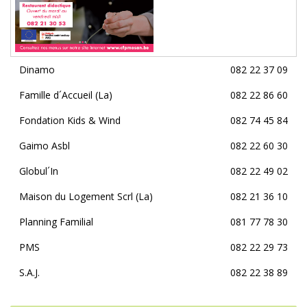
Dinamo
082 22 37 09
Famille d´Accueil (La)
082 22 86 60
Fondation Kids & Wind
082 74 45 84
Gaimo Asbl
082 22 60 30
Globul´In
082 22 49 02
Maison du Logement Scrl (La)
082 21 36 10
Planning Familial
081 77 78 30
PMS
082 22 29 73
S.A.J.
082 22 38 89