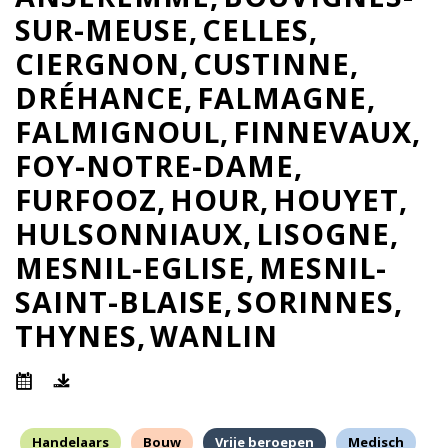
SUR-MEUSE
CELLES
CIERGNON
CUSTINNE
DRÉHANCE
FALMAGNE
FALMIGNOUL
FINNEVAUX
FOY-NOTRE-DAME
FURFOOZ
HOUR
HOUYET
HULSONNIAUX
LISOGNE
MESNIL-EGLISE
MESNIL-
SAINT-BLAISE
SORINNES
THYNES
WANLIN
Handelaars
Bouw
Vrije beroepen
Medisch