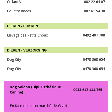
Collard V
082 22 64 07
Country Roads
082 61 54 38
DIEREN - FOKKEN
Elevage des Petits Choux
0492 407 708
DIEREN - VERZORGING
Dog City
0478 368 654
Dog City
0478 368 654
Dog Saloon (Dipl. Esthétique
0033 647 444 765
Canine)
En face de l'Intermarché de Givet