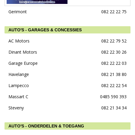
Gerimont
082 22 22 75
AUTO'S - GARAGES & CONCESSIES
AC Motors
082 22 79 52
Dinant Motors
082 22 30 26
Garage Europe
082 22 22 03
Havelange
082 21 38 80
Lampecco
082 22 22 54
Massart C
0485 590 393
Steveny
082 21 34 34
AUTO'S - ONDERDELEN & TOEGANG