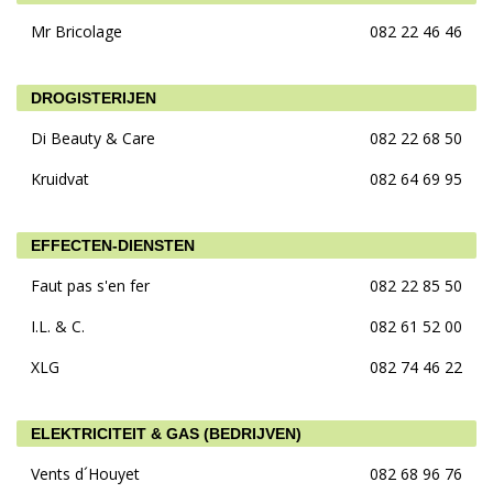
Mr Bricolage
082 22 46 46
DROGISTERIJEN
Di Beauty & Care
082 22 68 50
Kruidvat
082 64 69 95
EFFECTEN-DIENSTEN
Faut pas s'en fer
082 22 85 50
I.L. & C.
082 61 52 00
XLG
082 74 46 22
ELEKTRICITEIT & GAS (BEDRIJVEN)
Vents d´Houyet
082 68 96 76