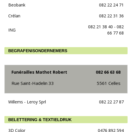
Beobank
082 22 24 71
Crélan
082 22 31 36
082 21 38 40 - 082
ING
66 77 68
BEGRAFENISONDERNEMERS
Funérailles Mathot Robert
082 66 63 68
Rue Saint-Hadelin 33
5561
Celles
Willems - Leroy Sprl
082 22 27 87
BELETTERING & TEXTIELDRUK
3D Color
0476 892 594