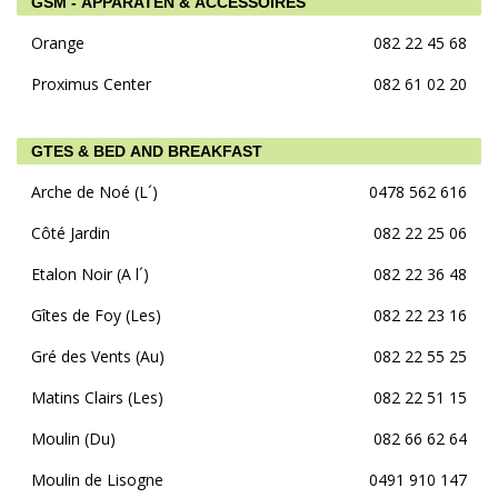
GSM - APPARATEN & ACCESSOIRES
Orange
082 22 45 68
Proximus Center
082 61 02 20
GTES & BED AND BREAKFAST
Arche de Noé (L´)
0478 562 616
Côté Jardin
082 22 25 06
Etalon Noir (A l´)
082 22 36 48
Gîtes de Foy (Les)
082 22 23 16
Gré des Vents (Au)
082 22 55 25
Matins Clairs (Les)
082 22 51 15
Moulin (Du)
082 66 62 64
Moulin de Lisogne
0491 910 147