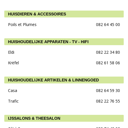
HUISDIEREN & ACCESSOIRES
Poils et Plumes
082 64 45 00
HUISHOUDELIJKE APPARATEN - TV - HIFI
Eldi
082 22 34 80
Krëfel
082 61 58 06
HUISHOUDELIJKE ARTIKELEN & LINNENGOED
Casa
082 64 59 30
Trafic
082 22 76 55
IJSSALONS & THEESALON