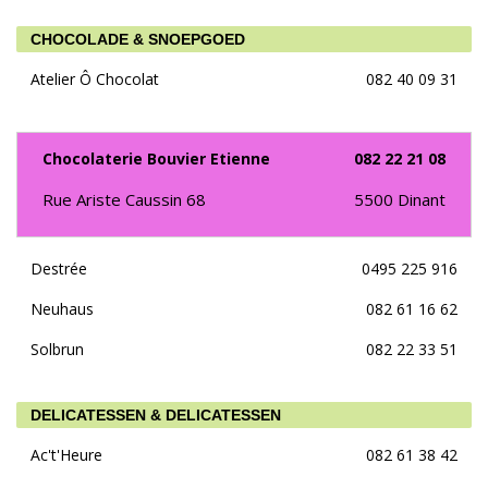
CHOCOLADE & SNOEPGOED
Atelier Ô Chocolat
082 40 09 31
Chocolaterie Bouvier Etienne
082 22 21 08
Rue Ariste Caussin 68
5500
Dinant
Destrée
0495 225 916
Neuhaus
082 61 16 62
Solbrun
082 22 33 51
DELICATESSEN & DELICATESSEN
Ac't'Heure
082 61 38 42