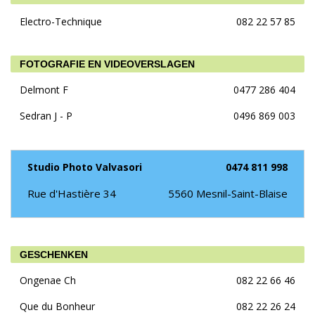
Electro-Technique
082 22 57 85
FOTOGRAFIE EN VIDEOVERSLAGEN
Delmont F
0477 286 404
Sedran J - P
0496 869 003
Studio Photo Valvasori
0474 811 998
Rue d'Hastière 34
5560
Mesnil-Saint-Blaise
GESCHENKEN
Ongenae Ch
082 22 66 46
Que du Bonheur
082 22 26 24