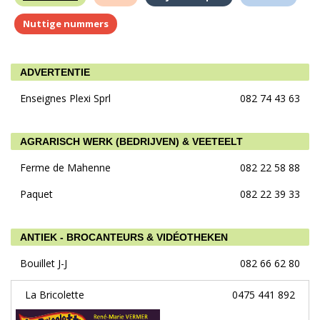
Nuttige nummers
ADVERTENTIE
Enseignes Plexi Sprl
082 74 43 63
AGRARISCH WERK (BEDRIJVEN) & VEETEELT
Ferme de Mahenne
082 22 58 88
Paquet
082 22 39 33
ANTIEK - BROCANTEURS & VIDÉOTHEKEN
Bouillet J-J
082 66 62 80
La Bricolette
0475 441 892