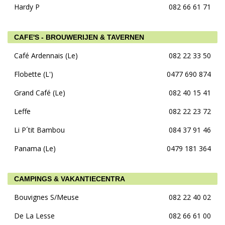
Hardy P
082 66 61 71
CAFE'S - BROUWERIJEN & TAVERNEN
Café Ardennais (Le)
082 22 33 50
Flobette (L')
0477 690 874
Grand Café (Le)
082 40 15 41
Leffe
082 22 23 72
Li P´tit Bambou
084 37 91 46
Panama (Le)
0479 181 364
CAMPINGS & VAKANTIECENTRA
Bouvignes S/Meuse
082 22 40 02
De La Lesse
082 66 61 00