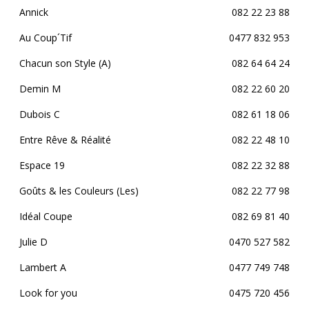
Annick
082 22 23 88
Au Coup´Tif
0477 832 953
Chacun son Style (A)
082 64 64 24
Demin M
082 22 60 20
Dubois C
082 61 18 06
Entre Rêve & Réalité
082 22 48 10
Espace 19
082 22 32 88
Goûts & les Couleurs (Les)
082 22 77 98
Idéal Coupe
082 69 81 40
Julie D
0470 527 582
Lambert A
0477 749 748
Look for you
0475 720 456