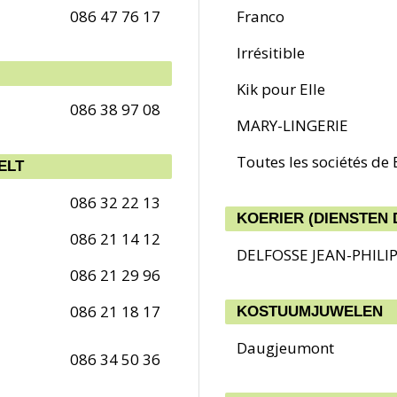
086 47 76 17
Franco
Irrésitible
Kik pour Elle
086 38 97 08
MARY-LINGERIE
Toutes les sociétés de
ELT
086 32 22 13
KOERIER (DIENSTEN 
086 21 14 12
DELFOSSE JEAN-PHILI
086 21 29 96
086 21 18 17
KOSTUUMJUWELEN
Daugjeumont
086 34 50 36