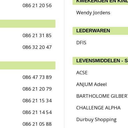
KWEKERIJEN EN KIN
086 21 20 56
Wendy Jordens
LEDERWAREN
086 21 31 85
DFIS
086 32 20 47
LEVENSMIDDELEN - 
ACSE
086 47 73 89
ANJUM Adeel
086 21 20 79
BARTHOLOME GILBER
086 21 15 34
CHALLENGE ALPHA
086 21 14 54
Durbuy Shopping
086 21 05 88