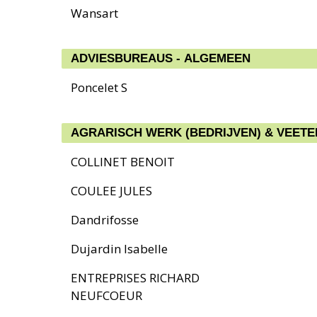
Wansart
ADVIESBUREAUS - ALGEMEEN
Poncelet S
AGRARISCH WERK (BEDRIJVEN) & VEETE
COLLINET BENOIT
COULEE JULES
Dandrifosse
Dujardin Isabelle
ENTREPRISES RICHARD
NEUFCOEUR