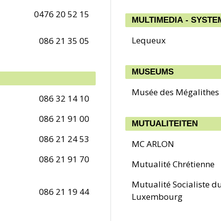
0476 20 52 15
MULTIMEDIA - SYST
Lequeux
086 21 35 05
MUSEUMS
Musée des Mégalithes
086 32 14 10
086 21 91 00
MUTUALITEITEN
086 21 24 53
MC ARLON
086 21 91 70
Mutualité Chrétienne
Mutualité Socialiste d
086 21 19 44
Luxembourg