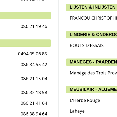
LIJSTEN & INLIJSTEN
FRANCOU CHRISTOPH
086 21 19 46
LINGERIE & ONDERG
BOUTS D'ESSAIS
0494 05 06 85
MANEGES - PAARDEN
086 34 55 42
Manège des Trois Prov
086 21 15 04
MEUBILAIR - ALGEM
086 32 18 58
L'Herbe Rouge
086 21 41 64
Lahaye
086 38 94 64