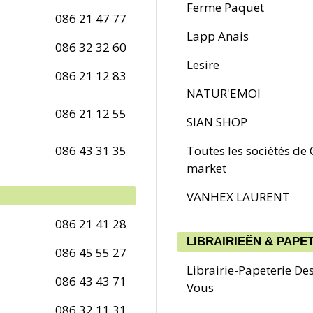
Ferme Paquet
086 21 47 77
Lapp Anais
086 32 32 60
Lesire
086 21 12 83
NATUR'EMOI
086 21 12 55
SIAN SHOP
086 43 31 35
Toutes les sociétés de
market
VANHEX LAURENT
086 21 41 28
LIBRAIRIEËN & PAPE
086 45 55 27
Librairie-Papeterie Des
086 43 43 71
Vous
086 32 11 31