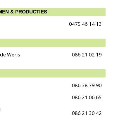
EMEN & PRODUCTIES
0475 46 14 13
 de Weris
086 21 02 19
086 38 79 90
086 21 06 65
u
086 21 30 42