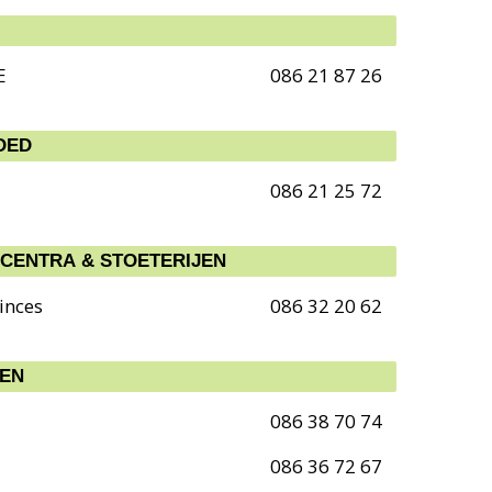
E
086 21 87 26
OED
086 21 25 72
CENTRA & STOETERIJEN
inces
086 32 20 62
EEN
086 38 70 74
086 36 72 67