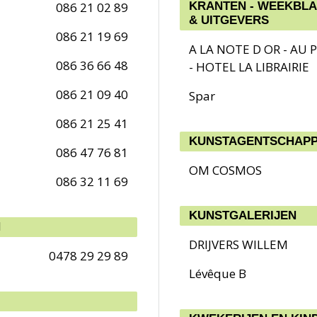
086 21 02 89
KRANTEN - WEEKBLAD
& UITGEVERS
086 21 19 69
A LA NOTE D OR - AU 
086 36 66 48
- HOTEL LA LIBRAIRIE
086 21 09 40
Spar
086 21 25 41
KUNSTAGENTSCHAPP
086 47 76 81
OM COSMOS
086 32 11 69
KUNSTGALERIJEN
N
DRIJVERS WILLEM
0478 29 29 89
Lévêque B