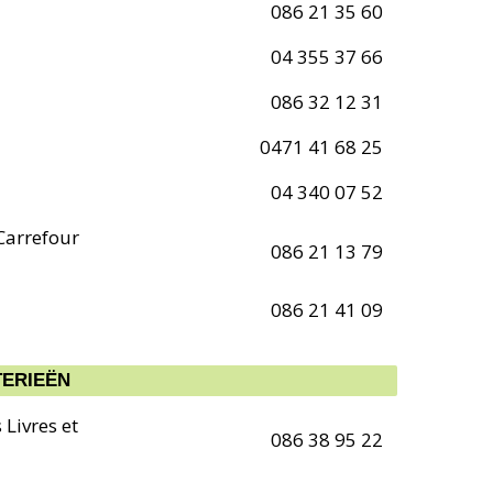
086 21 35 60
04 355 37 66
086 32 12 31
0471 41 68 25
04 340 07 52
 Carrefour
086 21 13 79
086 21 41 09
TERIEËN
 Livres et
086 38 95 22