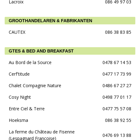
Lacroix
086 49 97 03
GROOTHANDELAREN & FABRIKANTEN
CAUTEX
086 38 83 85
GTES & BED AND BREAKFAST
Au Bord de la Source
0478 67 14 53
Cerf'titude
0477 17 73 99
Chalet Compagnie Nature
0486 67 27 27
Cosy Night
0498 77 01 17
Entre Ciel & Terre
0477 75 57 08
Hoeksma
086 38 92 55
La ferme du Château de Fisenne
0476 69 13 88
(Lespagnard Françoise)