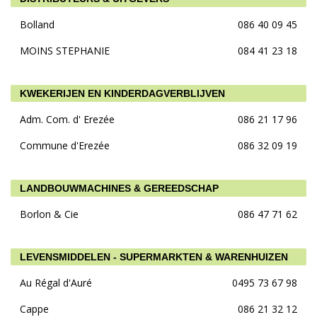
Bolland
086 40 09 45
MOINS STEPHANIE
084 41 23 18
KWEKERIJEN EN KINDERDAGVERBLIJVEN
Adm. Com. d' Erezée
086 21 17 96
Commune d'Erezée
086 32 09 19
LANDBOUWMACHINES & GEREEDSCHAP
Borlon & Cie
086 47 71 62
LEVENSMIDDELEN - SUPERMARKTEN & WARENHUIZEN
Au Régal d'Auré
0495 73 67 98
Cappe
086 21 32 12