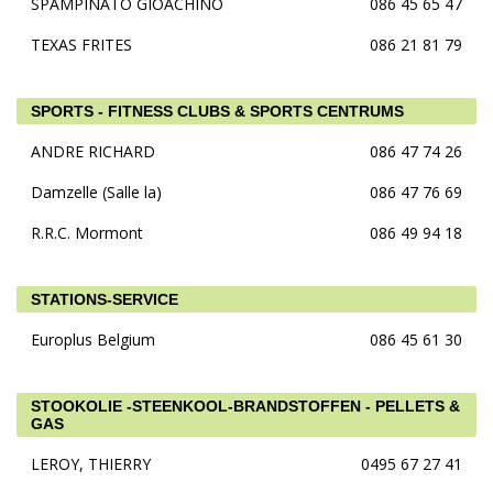
SPAMPINATO GIOACHINO
086 45 65 47
TEXAS FRITES
086 21 81 79
SPORTS - FITNESS CLUBS & SPORTS CENTRUMS
ANDRE RICHARD
086 47 74 26
Damzelle (Salle la)
086 47 76 69
R.R.C. Mormont
086 49 94 18
STATIONS-SERVICE
Europlus Belgium
086 45 61 30
STOOKOLIE -STEENKOOL-BRANDSTOFFEN - PELLETS &
GAS
LEROY, THIERRY
0495 67 27 41