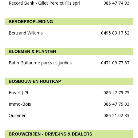
Record Bank - Gillet Père et Fils sprl
086 47 74 93
BEROEPSOPLEIDING
Bertrand Willems
0495 83 17 52
BLOEMEN & PLANTEN
Batin Guillaume parcs et jardins
0471 09 77 87
BOSBOUW EN HOUTKAP
Havet J-Ph
086 47 79 75
Immo-Bois
086 47 75 03
Quirynen
086 21 02 83
BROUWERIJEN - DRIVE-INS & DEALERS