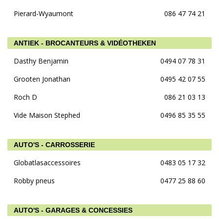
Pierard-Wyaumont
086 47 74 21
ANTIEK - BROCANTEURS & VIDÉOTHEKEN
Dasthy Benjamin
0494 07 78 31
Grooten Jonathan
0495 42 07 55
Roch D
086 21 03 13
Vide Maison Stephed
0496 85 35 55
AUTO'S - CARROSSERIE
Globatlasaccessoires
0483 05 17 32
Robby pneus
0477 25 88 60
AUTO'S - GARAGES & CONCESSIES