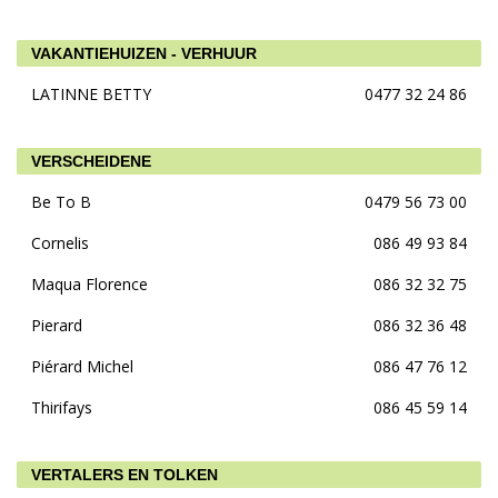
VAKANTIEHUIZEN - VERHUUR
LATINNE BETTY
0477 32 24 86
VERSCHEIDENE
Be To B
0479 56 73 00
Cornelis
086 49 93 84
Maqua Florence
086 32 32 75
Pierard
086 32 36 48
Piérard Michel
086 47 76 12
Thirifays
086 45 59 14
VERTALERS EN TOLKEN