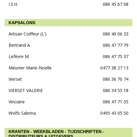
I.S.H.
086 45 67 08
KAPSALONS
Artisan Coiffeur (L')
086 40 06 33
Bertrand A
086 47 77 79
Lefèvre M
086 47 75 37
Meunier Marie-Noelle
0477 38 27 13
Vierset
086 36 70 74
VIERSET VALERIE
086 34 55 18
Vinciane
086 47 71 55
Wolfs Sabrina
0495 43 05 50
KRANTEN - WEEKBLADEN - TIJDSCHRIFTEN -
DISTRIBUTEURS & UITGEVERS