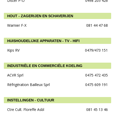
Dister P-O
0498 205 426
HOUT - ZAGERIJEN EN SCHAVERIJEN
Warnier F-X
081 44 47 68
HUISHOUDELIJKE APPARATEN - TV - HIFI
Kips RV
0479/473 151
INDUSTRIËLE EN COMMERCIËLE KOELING
ACVR Sprl
0475 472 435
Réfrigération Bailleux Sprl
0475 609 191
INSTELLINGEN - CULTUUR
Ctre Cult. Floreffe Asbl
081 45 13 46