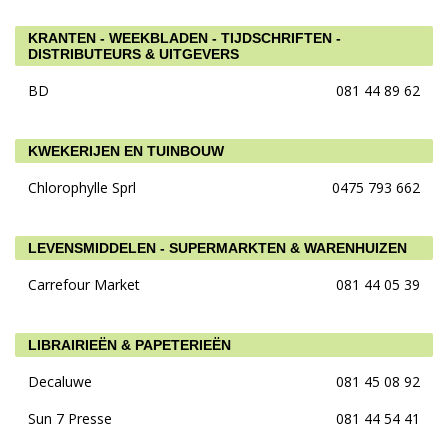
KRANTEN - WEEKBLADEN - TIJDSCHRIFTEN -
DISTRIBUTEURS & UITGEVERS
BD
081 44 89 62
KWEKERIJEN EN TUINBOUW
Chlorophylle Sprl
0475 793 662
LEVENSMIDDELEN - SUPERMARKTEN & WARENHUIZEN
Carrefour Market
081 44 05 39
LIBRAIRIEËN & PAPETERIEËN
Decaluwe
081 45 08 92
Sun 7 Presse
081 44 54 41