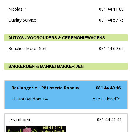
Nicolas P
081 44 11 88
Quality Service
081 44 57 75
AUTO'S - VOOROUDERS & CEREMONIEWAGENS
Beaulieu Motor Sprl
081 44 69 69
BAKKERIJEN & BANKETBAKKERIJEN
Boulangerie - Pâtisserie Robaux
081 44 40 16
Pl. Roi Baudoin 14
5150
Floreffe
Framboizin'
081 44 41 41