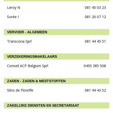
Leroy N
081 45 03 23
Sorée I
081 20 07 12
VERVOER - ALGEMEEN
Transcona Sprl
081 44 45 51
VERZEKERINGSMAKELAARS
Conseil ACP Belgium Sprl
0495 385 508
ZADEN - ZADEN & MESTSTOFFEN
Silos de Floreffe
081 44 43 52
ZAKELIJKE DIENSTEN EN SECRETARIAAT