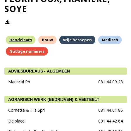
SOYE
Handelaars
Bouw
Vrije beroepen
Medisch
Nuttige nummers
ADVIESBUREAUS - ALGEMEEN
Mariscal Ph
081 44 09 23
AGRARISCH WERK (BEDRIJVEN) & VEETEELT
Cornette & Fils Sprl
081 44 01 86
Delplace
081 44 42 64