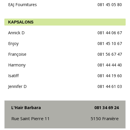
EAJ Fournitures
081 45 05 80
KAPSALONS
Annick D
081 44 06 67
Enjoy
081 45 10 67
Françoise
081 56 67 47
Harmony
081 44 44 40
Isatiff
081 44 19 60
Jennifer D
081 44 61 03
L'Hair Barbara
081 34 69 24
Rue Saint Pierre 11
5150
Franière