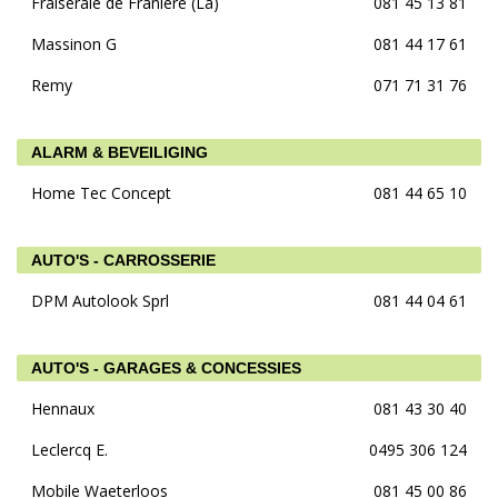
Fraiseraie de Franière (La)
081 45 13 81
Massinon G
081 44 17 61
Remy
071 71 31 76
ALARM & BEVEILIGING
Home Tec Concept
081 44 65 10
AUTO'S - CARROSSERIE
DPM Autolook Sprl
081 44 04 61
AUTO'S - GARAGES & CONCESSIES
Hennaux
081 43 30 40
Leclercq E.
0495 306 124
Mobile Waeterloos
081 45 00 86