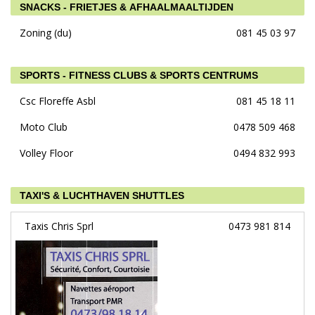
SNACKS - FRIETJES & AFHAALMAALTIJDEN
Zoning (du)
081 45 03 97
SPORTS - FITNESS CLUBS & SPORTS CENTRUMS
Csc Floreffe Asbl
081 45 18 11
Moto Club
0478 509 468
Volley Floor
0494 832 993
TAXI'S & LUCHTHAVEN SHUTTLES
Taxis Chris Sprl
0473 981 814