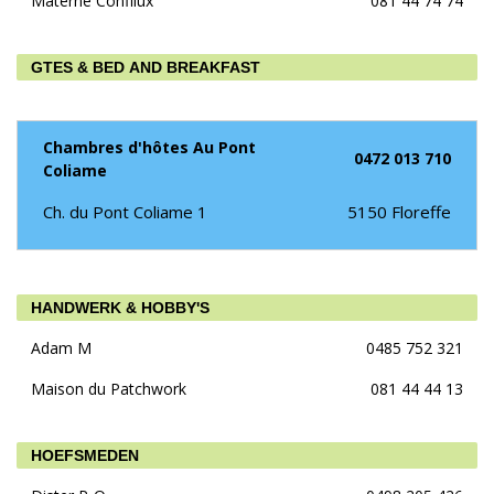
Materne Confilux
081 44 74 74
GTES & BED AND BREAKFAST
Chambres d'hôtes Au Pont
0472 013 710
Coliame
Ch. du Pont Coliame 1
5150
Floreffe
HANDWERK & HOBBY'S
Adam M
0485 752 321
Maison du Patchwork
081 44 44 13
HOEFSMEDEN