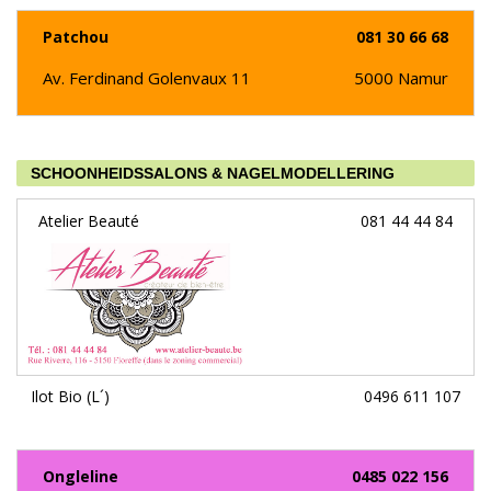
Patchou
081 30 66 68
Av. Ferdinand Golenvaux 11
5000
Namur
SCHOONHEIDSSALONS & NAGELMODELLERING
Atelier Beauté
081 44 44 84
Ilot Bio (L´)
0496 611 107
Ongleline
0485 022 156