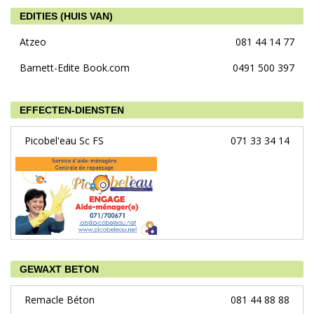
EDITIES (HUIS VAN)
Atzeo
081 44 14 77
Barnett-Edite Book.com
0491 500 397
EFFECTEN-DIENSTEN
Picobel'eau Sc FS
071 33 34 14
GEWAXT BETON
Remacle Béton
081 44 88 88