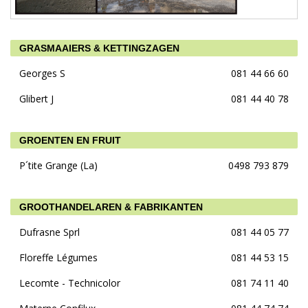
GRASMAAIERS & KETTINGZAGEN
Georges S
081 44 66 60
Glibert J
081 44 40 78
GROENTEN EN FRUIT
P´tite Grange (La)
0498 793 879
GROOTHANDELAREN & FABRIKANTEN
Dufrasne Sprl
081 44 05 77
Floreffe Légumes
081 44 53 15
Lecomte - Technicolor
081 74 11 40