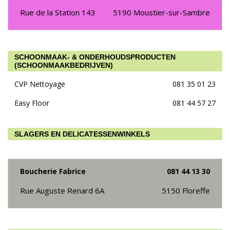
Rue de la Station 143
5190
Moustier-sur-Sambre
SCHOONMAAK- & ONDERHOUDSPRODUCTEN
(SCHOONMAAKBEDRIJVEN)
CVP Nettoyage
081 35 01 23
Easy Floor
081 44 57 27
SLAGERS EN DELICATESSENWINKELS
Boucherie Fabrice
081 44 13 30
Rue Auguste Renard 6A
5150
Floreffe