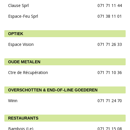
Clause Sprl
071 71 11 44
Espace-Feu Sprl
071 38 11 01
OPTIEK
Espace Vision
071 71 26 33
OUDE METALEN
Ctre de Récupération
071 71 10 36
OVERSCHOTTEN & END-OF-LINE GOEDEREN
Winn
071 71 24 70
RESTAURANTS
Bambois (Le)
071 71 15 08