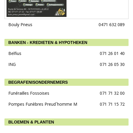
Bouly Pneus
0471 632 089
BANKEN - KREDIETEN & HYPOTHEKEN
Belfius
071 26 01 40
ING
071 26 05 30
BEGRAFENISONDERNEMERS
Funérailles Fossoises
071 71 32 00
Pompes Funèbres Preud´homme M
071 71 15 72
BLOEMEN & PLANTEN