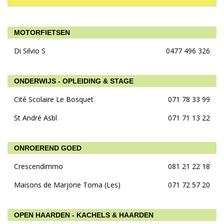
MOTORFIETSEN
Di Silvio S
0477 496 326
ONDERWIJS - OPLEIDING & STAGE
Cité Scolaire Le Bosquet
071 78 33 99
St André Asbl
071 71 13 22
ONROEREND GOED
Crescendimmo
081 21 22 18
Maisons de Marjorie Toma (Les)
071 72 57 20
OPEN HAARDEN - KACHELS & HAARDEN