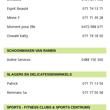
Esprit Beauté
071 74 13 71
Minne F
071 71 39 28
Moment pour Elle
0472 988 671
Oswald Katty
071 74 18 50
SCHOONMAKEN VAN RAMEN
Aoline Services
0488 150 300
SLAGERS EN DELICATESSENWINKELS
Patrick
071 71 13 50
Renmans Sa
071 77 50 58
SPORTS - FITNESS CLUBS & SPORTS CENTRUMS