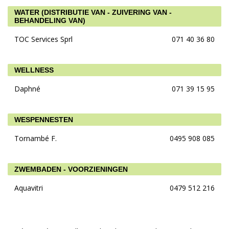
WATER (DISTRIBUTIE VAN - ZUIVERING VAN -
BEHANDELING VAN)
TOC Services Sprl
071 40 36 80
WELLNESS
Daphné
071 39 15 95
WESPENNESTEN
Tornambé F.
0495 908 085
ZWEMBADEN - VOORZIENINGEN
Aquavitri
0479 512 216