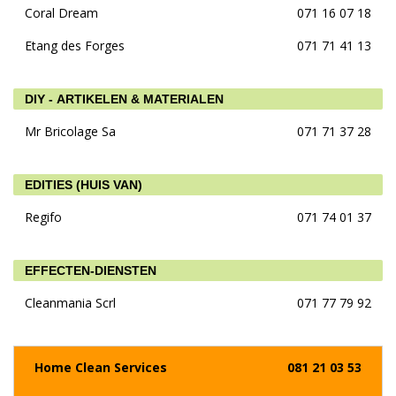
Coral Dream
071 16 07 18
Etang des Forges
071 71 41 13
DIY - ARTIKELEN & MATERIALEN
Mr Bricolage Sa
071 71 37 28
EDITIES (HUIS VAN)
Regifo
071 74 01 37
EFFECTEN-DIENSTEN
Cleanmania Scrl
071 77 79 92
Home Clean Services
081 21 03 53