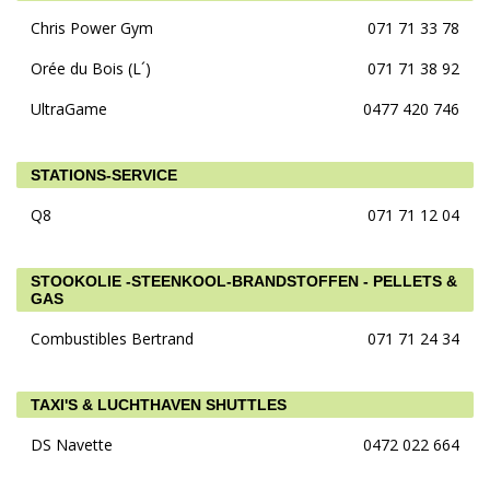
Chris Power Gym
071 71 33 78
Orée du Bois (L´)
071 71 38 92
UltraGame
0477 420 746
STATIONS-SERVICE
Q8
071 71 12 04
STOOKOLIE -STEENKOOL-BRANDSTOFFEN - PELLETS &
GAS
Combustibles Bertrand
071 71 24 34
TAXI'S & LUCHTHAVEN SHUTTLES
DS Navette
0472 022 664