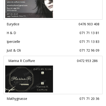
Eurydice
0476 903 408
H & D
071 71 13 81
Ipercielle
071 71 13 83
Just & Oli
071 72 96 09
Marina R Coiffure
0472 953 286
Mathygnasse
071 71 20 36