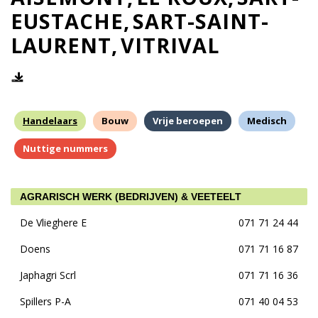
EUSTACHE
SART-SAINT-
LAURENT
VITRIVAL
Handelaars
Bouw
Vrije beroepen
Medisch
Nuttige nummers
AGRARISCH WERK (BEDRIJVEN) & VEETEELT
De Vlieghere E
071 71 24 44
Doens
071 71 16 87
Japhagri Scrl
071 71 16 36
Spillers P-A
071 40 04 53