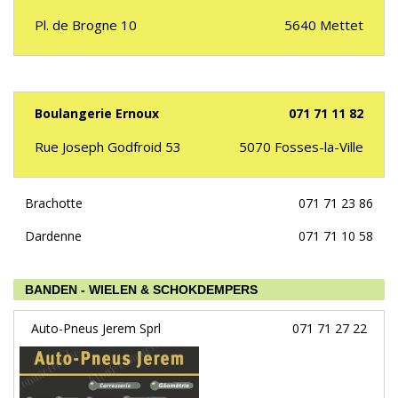
Pl. de Brogne 10
5640
Mettet
Boulangerie Ernoux
071 71 11 82
Rue Joseph Godfroid 53
5070
Fosses-la-Ville
Brachotte
071 71 23 86
Dardenne
071 71 10 58
BANDEN - WIELEN & SCHOKDEMPERS
Auto-Pneus Jerem Sprl
071 71 27 22