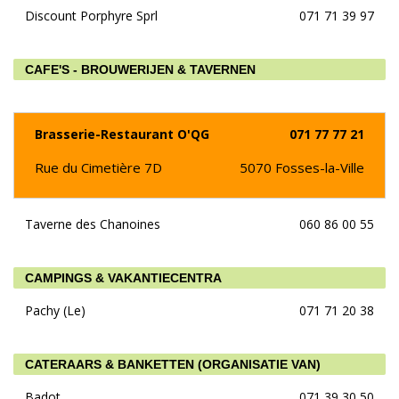
Discount Porphyre Sprl
071 71 39 97
CAFE'S - BROUWERIJEN & TAVERNEN
Brasserie-Restaurant O'QG
071 77 77 21
Rue du Cimetière 7D
5070
Fosses-la-Ville
Taverne des Chanoines
060 86 00 55
CAMPINGS & VAKANTIECENTRA
Pachy (Le)
071 71 20 38
CATERAARS & BANKETTEN (ORGANISATIE VAN)
Badot
071 39 30 50