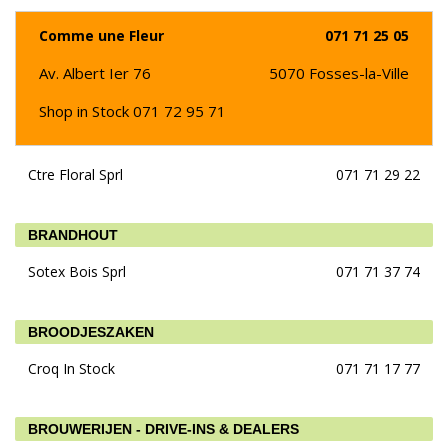
Comme une Fleur
071 71 25 05
Av. Albert Ier 76
5070
Fosses-la-Ville
Shop in Stock 071 72 95 71
Ctre Floral Sprl
071 71 29 22
BRANDHOUT
Sotex Bois Sprl
071 71 37 74
BROODJESZAKEN
Croq In Stock
071 71 17 77
BROUWERIJEN - DRIVE-INS & DEALERS