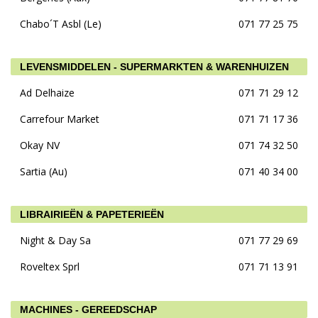
Chabo´T Asbl (Le)
071 77 25 75
LEVENSMIDDELEN - SUPERMARKTEN & WARENHUIZEN
Ad Delhaize
071 71 29 12
Carrefour Market
071 71 17 36
Okay NV
071 74 32 50
Sartia (Au)
071 40 34 00
LIBRAIRIEËN & PAPETERIEËN
Night & Day Sa
071 77 29 69
Roveltex Sprl
071 71 13 91
MACHINES - GEREEDSCHAP