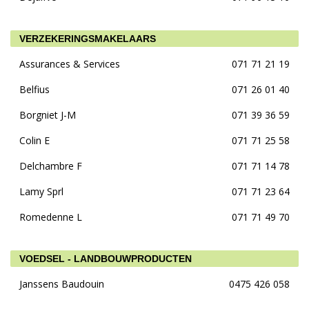
VERZEKERINGSMAKELAARS
Assurances & Services
071 71 21 19
Belfius
071 26 01 40
Borgniet J-M
071 39 36 59
Colin E
071 71 25 58
Delchambre F
071 71 14 78
Lamy Sprl
071 71 23 64
Romedenne L
071 71 49 70
VOEDSEL - LANDBOUWPRODUCTEN
Janssens Baudouin
0475 426 058