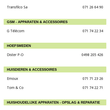
Transfilco Sa
071 26 64 90
GSM - APPARATEN & ACCESSOIRES
G Télécom
071 74 22 34
HOEFSMEDEN
Dister P-O
0498 205 426
HUISDIEREN & ACCESSOIRES
Ernoux
071 71 23 26
Tom & Co
071 74 22 71
HUISHOUDELIJKE APPARATEN - OPSLAG & REPARATIE