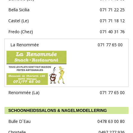
Bella Sicilia
071 71 22 25
Castel (Le)
071 71 18 12
Fredo (Chez)
071 40 31 76
La Renommée
071 77 65 00
Renommée (La)
071 77 65 00
SCHOONHEIDSSALONS & NAGELMODELLERING
Bulle D´Eau
0478 63 00 80
Christelle
0497 277 936