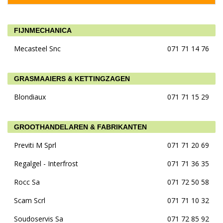
FIJNMECHANICA
Mecasteel Snc
071 71 14 76
GRASMAAIERS & KETTINGZAGEN
Blondiaux
071 71 15 29
GROOTHANDELAREN & FABRIKANTEN
Previti M Sprl
071 71 20 69
Regalgel - Interfrost
071 71 36 35
Rocc Sa
071 72 50 58
Scam Scrl
071 71 10 32
Soudoservis Sa
071 72 85 92