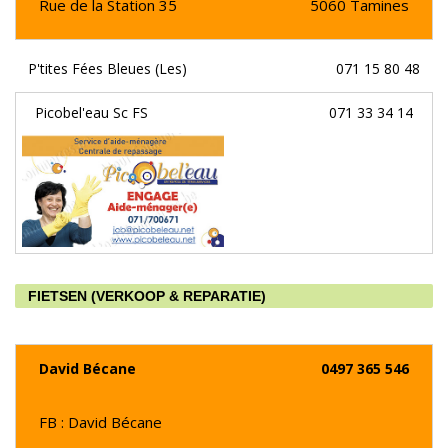
Rue de la Station 35
5060
Tamines
P'tites Fées Bleues (Les)
071 15 80 48
Picobel'eau Sc FS
071 33 34 14
FIETSEN (VERKOOP & REPARATIE)
David Bécane
0497 365 546
FB : David Bécane