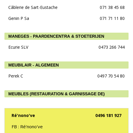
Câblerie de Sart-Eustache
071 38 45 68
Genin P Sa
071 71 11 80
MANEGES - PAARDENCENTRA & STOETERIJEN
Ecurie SLV
0473 266 744
MEUBILAIR - ALGEMEEN
Perek C
0497 70 54 80
MEUBLES (RESTAURATION & GARNISSAGE DE)
Ré'nono've
0496 181 927
FB : Ré'nono've