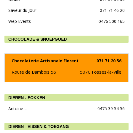
Saveur du Jour
071 71 46 20
Wep Events
0476 500 165
CHOCOLADE & SNOEPGOED
Chocolaterie Artisanale Florent
071 71 20 56
Route de Bambois 56
5070
Fosses-la-Ville
DIEREN - FOKKEN
Antoine L
0475 39 54 56
DIEREN - VISSEN & TOEGANG