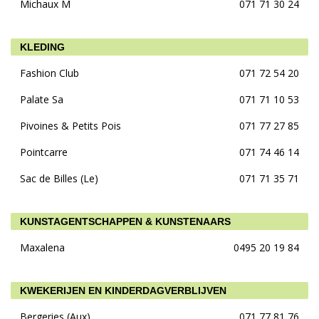
Michaux M
071 71 30 24
KLEDING
Fashion Club
071 72 54 20
Palate Sa
071 71 10 53
Pivoines & Petits Pois
071 77 27 85
Pointcarre
071 74 46 14
Sac de Billes (Le)
071 71 35 71
KUNSTAGENTSCHAPPEN & KUNSTENAARS
Maxalena
0495 20 19 84
KWEKERIJEN EN KINDERDAGVERBLIJVEN
Bergeries (Aux)
071 77 81 76