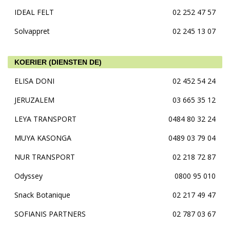
IDEAL FELT
02 252 47 57
Solvappret
02 245 13 07
KOERIER (DIENSTEN DE)
ELISA DONI
02 452 54 24
JERUZALEM
03 665 35 12
LEYA TRANSPORT
0484 80 32 24
MUYA KASONGA
0489 03 79 04
NUR TRANSPORT
02 218 72 87
Odyssey
0800 95 010
Snack Botanique
02 217 49 47
SOFIANIS PARTNERS
02 787 03 67