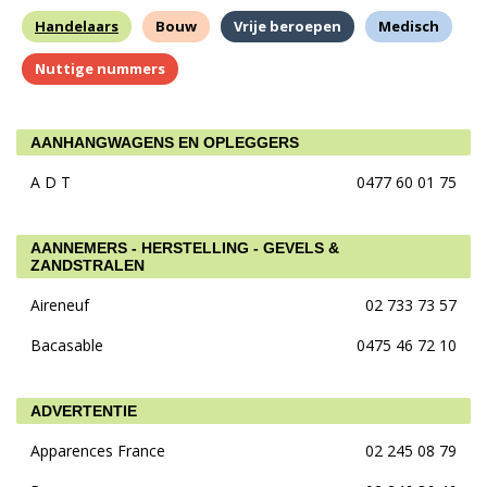
Handelaars
Bouw
Vrije beroepen
Medisch
Nuttige nummers
AANHANGWAGENS EN OPLEGGERS
A D T
0477 60 01 75
AANNEMERS - HERSTELLING - GEVELS &
ZANDSTRALEN
Aireneuf
02 733 73 57
Bacasable
0475 46 72 10
ADVERTENTIE
Apparences France
02 245 08 79