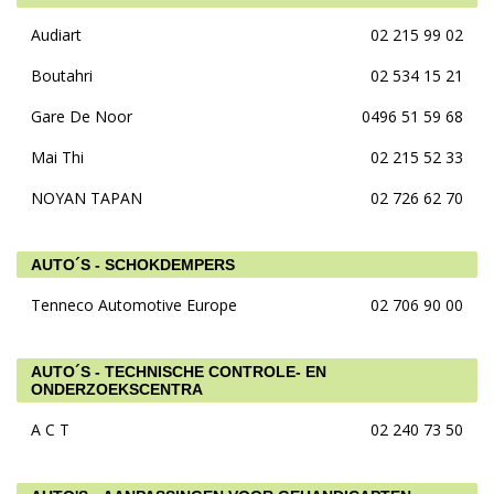
Audiart
02 215 99 02
Boutahri
02 534 15 21
Gare De Noor
0496 51 59 68
Mai Thi
02 215 52 33
NOYAN TAPAN
02 726 62 70
AUTO´S - SCHOKDEMPERS
Tenneco Automotive Europe
02 706 90 00
AUTO´S - TECHNISCHE CONTROLE- EN
ONDERZOEKSCENTRA
A C T
02 240 73 50