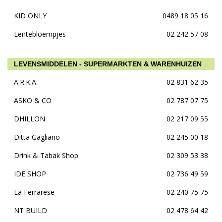
KID ONLY
0489 18 05 16
Lentebloempjes
02 242 57 08
LEVENSMIDDELEN - SUPERMARKTEN & WARENHUIZEN
A.R.K.A.
02 831 62 35
ASKO & CO
02 787 07 75
DHILLON
02 217 09 55
Ditta Gagliano
02 245 00 18
Drink & Tabak Shop
02 309 53 38
IDE SHOP
02 736 49 59
La Ferrarese
02 240 75 75
NT BUILD
02 478 64 42