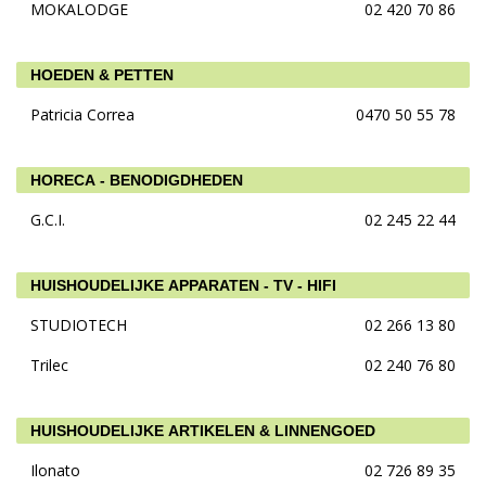
MOKALODGE
02 420 70 86
HOEDEN & PETTEN
Patricia Correa
0470 50 55 78
HORECA - BENODIGDHEDEN
G.C.I.
02 245 22 44
HUISHOUDELIJKE APPARATEN - TV - HIFI
STUDIOTECH
02 266 13 80
Trilec
02 240 76 80
HUISHOUDELIJKE ARTIKELEN & LINNENGOED
Ilonato
02 726 89 35