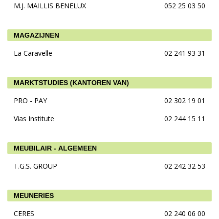
M.J. MAILLIS BENELUX
052 25 03 50
MAGAZIJNEN
La Caravelle
02 241 93 31
MARKTSTUDIES (KANTOREN VAN)
PRO - PAY
02 302 19 01
Vias Institute
02 244 15 11
MEUBILAIR - ALGEMEEN
T.G.S. GROUP
02 242 32 53
MEUNERIES
CERES
02 240 06 00