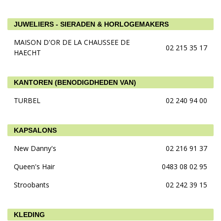
JUWELIERS - SIERADEN & HORLOGEMAKERS
MAISON D'OR DE LA CHAUSSEE DE
02 215 35 17
HAECHT
KANTOREN (BENODIGDHEDEN VAN)
TURBEL
02 240 94 00
KAPSALONS
New Danny's
02 216 91 37
Queen's Hair
0483 08 02 95
Stroobants
02 242 39 15
KLEDING