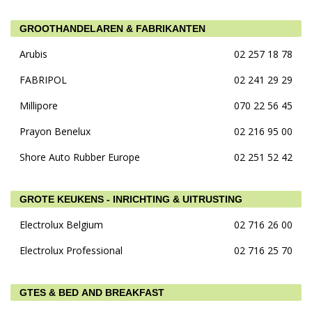
GROOTHANDELAREN & FABRIKANTEN
Arubis
02 257 18 78
FABRIPOL
02 241 29 29
Millipore
070 22 56 45
Prayon Benelux
02 216 95 00
Shore Auto Rubber Europe
02 251 52 42
GROTE KEUKENS - INRICHTING & UITRUSTING
Electrolux Belgium
02 716 26 00
Electrolux Professional
02 716 25 70
GTES & BED AND BREAKFAST