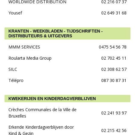
WORLDWIDE DISTRIBUTION
02 216 07 37
Yousef
02 649 31 68
KRANTEN - WEEKBLADEN - TIJDSCHRIFTEN -
DISTRIBUTEURS & UITGEVERS
MMM SERVICES
0475 54 56 78
Roularta Media Group
02 702 45 11
SILC
02 308 62 57
Télépro
087 30 87 31
KWEKERIJEN EN KINDERDAGVERBLIJVEN
Crèches Communales de la Ville de
02 241 93 97
Bruxelles
Erkende Kinderdagverblijven door
02 215 42 56
Kind & Gezin