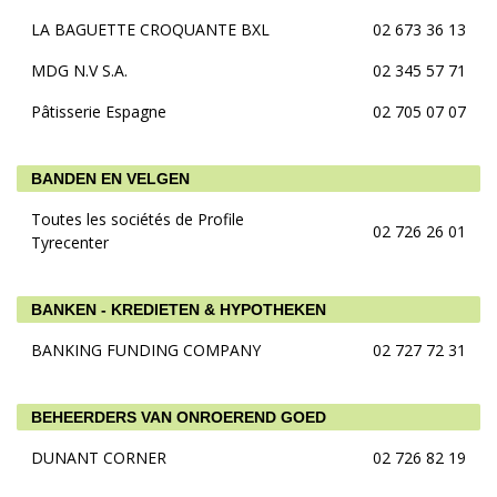
LA BAGUETTE CROQUANTE BXL
02 673 36 13
MDG N.V S.A.
02 345 57 71
Pâtisserie Espagne
02 705 07 07
BANDEN EN VELGEN
Toutes les sociétés de Profile
02 726 26 01
Tyrecenter
BANKEN - KREDIETEN & HYPOTHEKEN
BANKING FUNDING COMPANY
02 727 72 31
BEHEERDERS VAN ONROEREND GOED
DUNANT CORNER
02 726 82 19