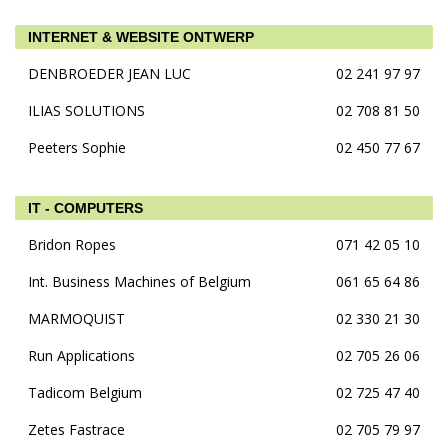
INTERNET & WEBSITE ONTWERP
DENBROEDER JEAN LUC
02 241 97 97
ILIAS SOLUTIONS
02 708 81 50
Peeters Sophie
02 450 77 67
IT - COMPUTERS
Bridon Ropes
071 42 05 10
Int. Business Machines of Belgium
061 65 64 86
MARMOQUIST
02 330 21 30
Run Applications
02 705 26 06
Tadicom Belgium
02 725 47 40
Zetes Fastrace
02 705 79 97