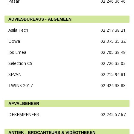
Pasar
02 246 36 46
ADVIESBUREAUS - ALGEMEEN
Asila Tech
02 217 38 21
Dowa
02 375 35 32
Ips Emea
02 705 38 48
Selection CS
02 726 33 03
SEVAN
02 215 94 81
TWINS 2017
02 424 38 88
AFVALBEHEER
DEKEMPENEER
02 245 57 67
ANTIEK - BROCANTEURS & VIDÉOTHEKEN