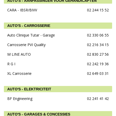
AUTO'S - AANPASSINGEN VOOR GEHANDICAPTEN
CARA - IBSR/BIVV
02 244 15 52
AUTO'S - CARROSSERIE
Auto Clinique Tutar - Garage
02 330 06 55
Carrosserie PVI Quality
02 216 34 15
M LINE AUTO
02 830 27 56
R G I
02 242 19 36
XL Carrosserie
02 649 03 31
AUTO'S - ELEKTRICITEIT
BF Engineering
02 241 41 42
AUTO'S - GARAGES & CONCESSIES