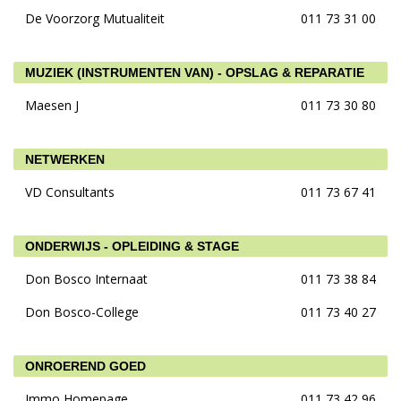
De Voorzorg Mutualiteit
011 73 31 00
MUZIEK (INSTRUMENTEN VAN) - OPSLAG & REPARATIE
Maesen J
011 73 30 80
NETWERKEN
VD Consultants
011 73 67 41
ONDERWIJS - OPLEIDING & STAGE
Don Bosco Internaat
011 73 38 84
Don Bosco-College
011 73 40 27
ONROEREND GOED
Immo Homepage
011 73 42 96