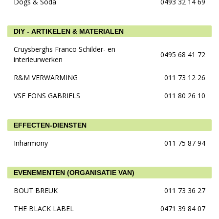
Dogs & Soda
0493 32 14 69
DIY - ARTIKELEN & MATERIALEN
Cruysberghs Franco Schilder- en
0495 68 41 72
interieurwerken
R&M VERWARMING
011 73 12 26
VSF FONS GABRIELS
011 80 26 10
EFFECTEN-DIENSTEN
Inharmony
011 75 87 94
EVENEMENTEN (ORGANISATIE VAN)
BOUT BREUK
011 73 36 27
THE BLACK LABEL
0471 39 84 07