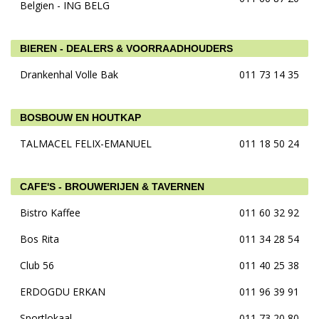
Belgien - ING BELG
BIEREN - DEALERS & VOORRAADHOUDERS
Drankenhal Volle Bak
011 73 14 35
BOSBOUW EN HOUTKAP
TALMACEL FELIX-EMANUEL
011 18 50 24
CAFE'S - BROUWERIJEN & TAVERNEN
Bistro Kaffee
011 60 32 92
Bos Rita
011 34 28 54
Club 56
011 40 25 38
ERDOGDU ERKAN
011 96 39 91
Sportlokaal
011 73 20 80