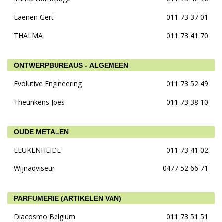
Laenen Gert
011 73 37 01
THALMA
011 73 41 70
ONTWERPBUREAUS - ALGEMEEN
Evolutive Engineering
011 73 52 49
Theunkens Joes
011 73 38 10
OUDE METALEN
LEUKENHEIDE
011 73 41 02
Wijnadviseur
0477 52 66 71
PARFUMERIE (ARTIKELEN VAN)
Diacosmo Belgium
011 73 51 51