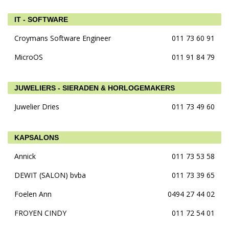
IT - SOFTWARE
Croymans Software Engineer
011 73 60 91
MicroOS
011 91 84 79
JUWELIERS - SIERADEN & HORLOGEMAKERS
Juwelier Dries
011 73 49 60
KAPSALONS
Annick
011 73 53 58
DEWIT (SALON) bvba
011 73 39 65
Foelen Ann
0494 27 44 02
FROYEN CINDY
011 72 54 01