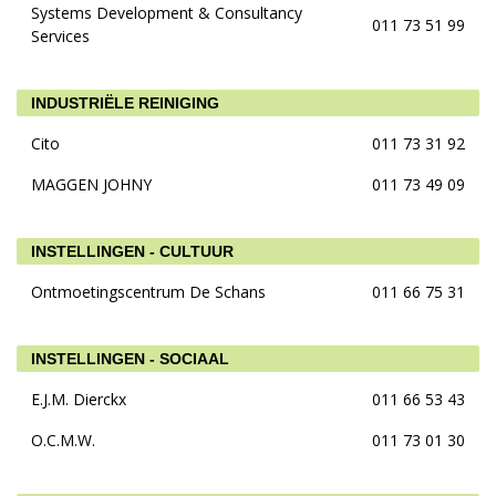
Systems Development & Consultancy
011 73 51 99
Services
INDUSTRIËLE REINIGING
Cito
011 73 31 92
MAGGEN JOHNY
011 73 49 09
INSTELLINGEN - CULTUUR
Ontmoetingscentrum De Schans
011 66 75 31
INSTELLINGEN - SOCIAAL
E.J.M. Dierckx
011 66 53 43
O.C.M.W.
011 73 01 30