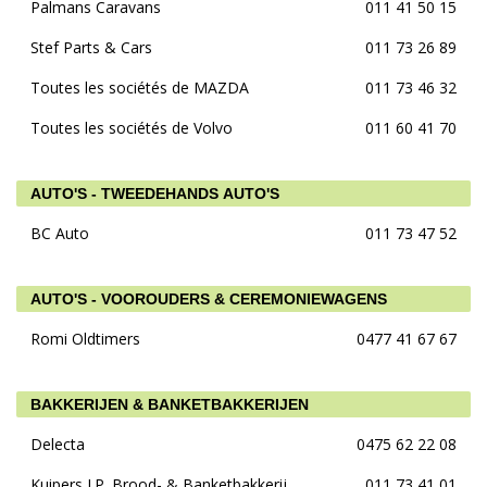
Palmans Caravans
011 41 50 15
Stef Parts & Cars
011 73 26 89
Toutes les sociétés de MAZDA
011 73 46 32
Toutes les sociétés de Volvo
011 60 41 70
AUTO'S - TWEEDEHANDS AUTO'S
BC Auto
011 73 47 52
AUTO'S - VOOROUDERS & CEREMONIEWAGENS
Romi Oldtimers
0477 41 67 67
BAKKERIJEN & BANKETBAKKERIJEN
Delecta
0475 62 22 08
Kuipers J.P. Brood- & Banketbakkerij
011 73 41 01