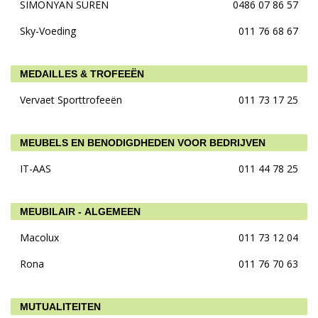
SIMONYAN SUREN
0486 07 86 57
Sky-Voeding
011 76 68 67
MEDAILLES & TROFEEËN
Vervaet Sporttrofeeën
011 73 17 25
MEUBELS EN BENODIGDHEDEN VOOR BEDRIJVEN
IT-AAS
011 44 78 25
MEUBILAIR - ALGEMEEN
Macolux
011 73 12 04
Rona
011 76 70 63
MUTUALITEITEN