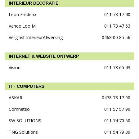
INTERIEUR DECORATIE
Leon Frederix
011 73 17 40
Vande Loo M.
011 73 47 63
Verginst InterieurAfwerking
0468 00 85 56
INTERNET & WEBSITE ONTWERP
Vision
011 73 65 43
IT - COMPUTERS
ASKARI
0478 78 17 90
Comnetso
011 57 57 99
SW SOLUTIONS
011 74 70 50
TNG Solutions
011 54 79 39