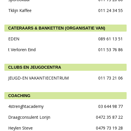
Tklijn Kaffee
011 24 34 55
CATERAARS & BANKETTEN (ORGANISATIE VAN)
EDEN
089 61 13 51
t Verloren Eind
011 53 76 86
CLUBS EN JEUGDCENTRA
JEUGD-EN VAKANTIECENTRUM
011 73 21 06
COACHING
4strenghtacademy
03 644 98 77
Draagconsulent Lorijn
0472 35 87 22
Heylen Steve
0479 73 19 28