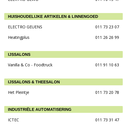
HUISHOUDELIJKE ARTIKELEN & LINNENGOED
ELECTRO GEUENS
011 73 23 07
Heatingplus
011 26 26 99
IJSSALONS
Vanilla & Co - Foodtruck
011 91 10 63
IJSSALONS & THEESALON
Het Pleintje
011 73 20 78
INDUSTRIËLE AUTOMATISERING
ICTEC
011 73 31 47