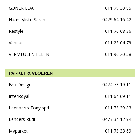
GUNER EDA
011 79 30 85
Haarstyliste Sarah
0479 64 16 42
Restyle
011 76 68 36
Vandael
011 25 04 79
VERMEULEN ELLEN
011 96 20 58
PARKET & VLOEREN
Bro Design
0474 73 19 11
InterRoyal
011 64 69 11
Leenaerts Tony sprl
011 73 39 83
Lenders Rudi
0477 34 12 94
Mvparket+
011 73 33 69