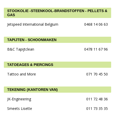
STOOKOLIE -STEENKOOL-BRANDSTOFFEN - PELLETS &
GAS
Jetspeed International Belgium
0468 14 06 63
TAPIJTEN - SCHOONMAKEN
B&C Tapijtclean
0478 11 67 96
TATOEAGES & PIERCINGS
Tattoo and More
071 70 45 50
TEKENING (KANTOREN VAN)
JK-Engineering
011 72 48 36
Smeets Lisette
011 73 35 35