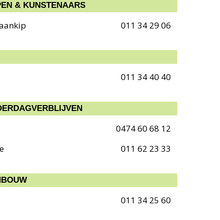
EN & KUNSTENAARS
raankip
011 34 29 06
011 34 40 40
DERDAGVERBLIJVEN
0474 60 68 12
e
011 62 23 33
INBOUW
011 34 25 60