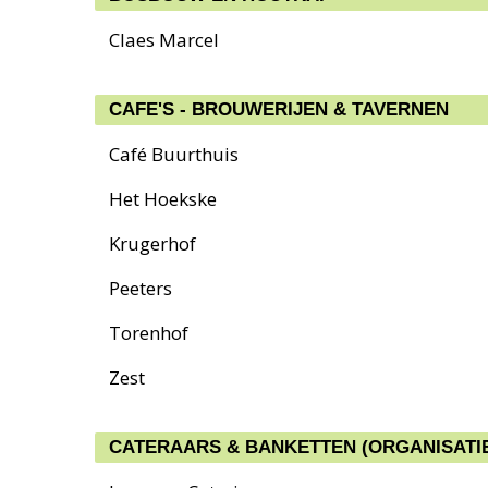
Claes Marcel
CAFE'S - BROUWERIJEN & TAVERNEN
Café Buurthuis
Het Hoekske
Krugerhof
Peeters
Torenhof
Zest
CATERAARS & BANKETTEN (ORGANISATIE