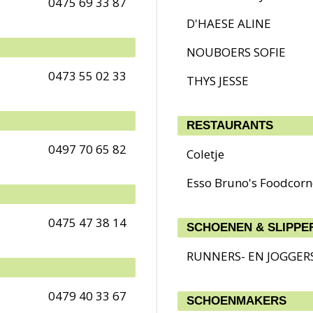
0475 69 33 87
D'HAESE ALINE
NOUBOERS SOFIE
0473 55 02 33
THYS JESSE
RESTAURANTS
0497 70 65 82
Coletje
Esso Bruno's Foodcorn
0475 47 38 14
SCHOENEN & SLIPPE
RUNNERS- EN JOGGER
0479 40 33 67
SCHOENMAKERS