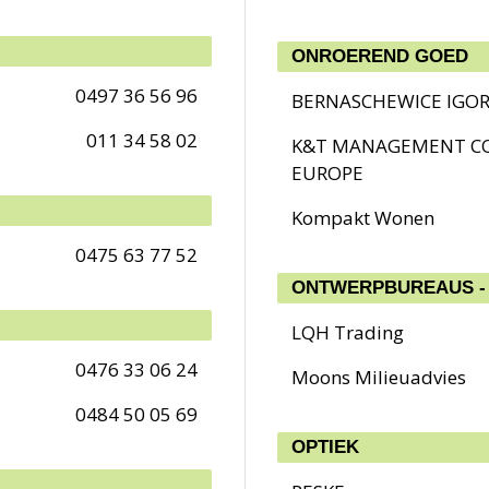
ONROEREND GOED
0497 36 56 96
BERNASCHEWICE IGO
011 34 58 02
K&T MANAGEMENT C
EUROPE
Kompakt Wonen
0475 63 77 52
ONTWERPBUREAUS -
LQH Trading
0476 33 06 24
Moons Milieuadvies
0484 50 05 69
OPTIEK