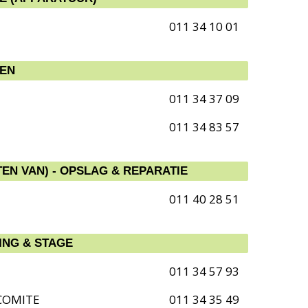
011 34 10 01
EEN
011 34 37 09
011 34 83 57
EN VAN) - OPSLAG & REPARATIE
011 40 28 51
ING & STAGE
011 34 57 93
COMITE
011 34 35 49