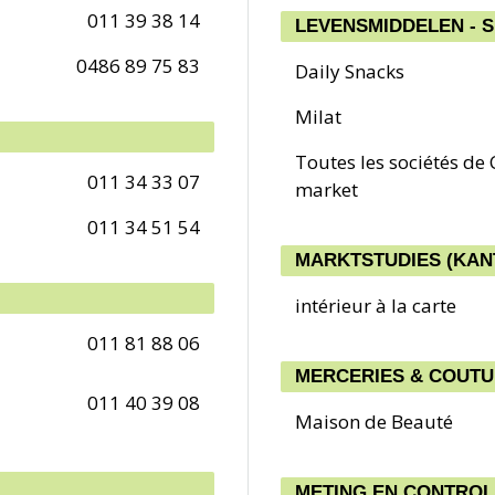
011 39 38 14
LEVENSMIDDELEN - 
0486 89 75 83
Daily Snacks
Milat
Toutes les sociétés de
011 34 33 07
market
011 34 51 54
MARKTSTUDIES (KAN
intérieur à la carte
011 81 88 06
MERCERIES & COUT
011 40 39 08
Maison de Beauté
METING EN CONTROL