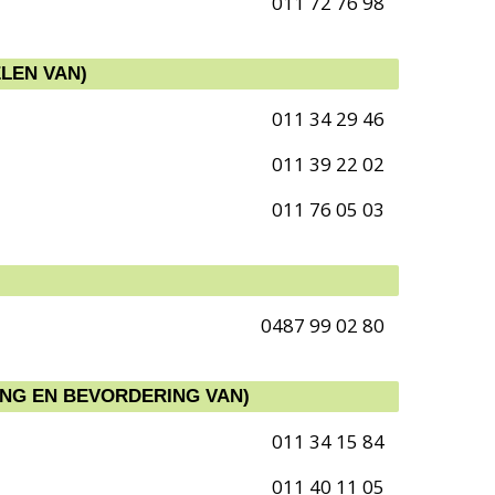
011 72 76 98
LEN VAN)
011 34 29 46
011 39 22 02
011 76 05 03
0487 99 02 80
ING EN BEVORDERING VAN)
011 34 15 84
011 40 11 05