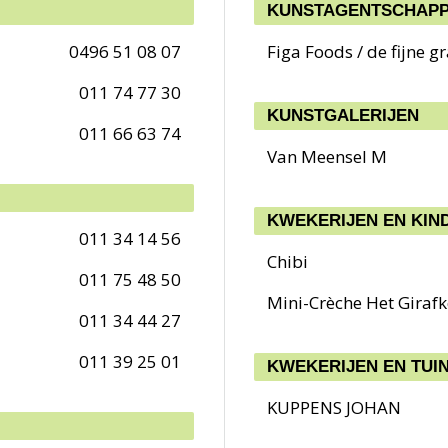
KUNSTAGENTSCHAPP
0496 51 08 07
Figa Foods / de fijne g
011 74 77 30
KUNSTGALERIJEN
011 66 63 74
Van Meensel M
KWEKERIJEN EN KIN
011 34 14 56
Chibi
011 75 48 50
Mini-Crèche Het Girafk
011 34 44 27
011 39 25 01
KWEKERIJEN EN TU
KUPPENS JOHAN