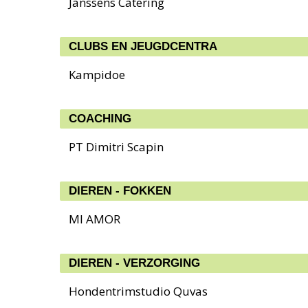
Janssens Catering
CLUBS EN JEUGDCENTRA
Kampidoe
COACHING
PT Dimitri Scapin
DIEREN - FOKKEN
MI AMOR
DIEREN - VERZORGING
Hondentrimstudio Quvas