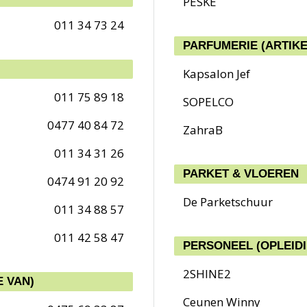
PESKE
011 34 73 24
PARFUMERIE (ARTIKE
Kapsalon Jef
011 75 89 18
SOPELCO
0477 40 84 72
ZahraB
011 34 31 26
PARKET & VLOEREN
0474 91 20 92
De Parketschuur
011 34 88 57
011 42 58 47
PERSONEEL (OPLEID
2SHINE2
 VAN)
Ceunen Winny