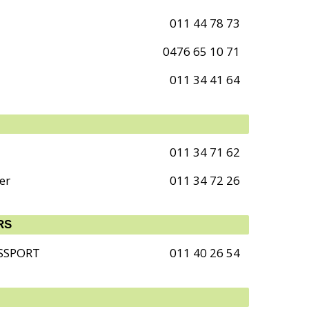
011 44 78 73
0476 65 10 71
011 34 41 64
011 34 71 62
er
011 34 72 26
RS
SSPORT
011 40 26 54