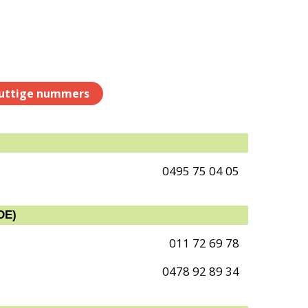
uttige nummers
0495 75 04 05
DE)
011 72 69 78
0478 92 89 34