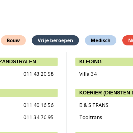
Bouw
Vrije beroepen
Medisch
N
 ZANDSTRALEN
KLEDING
011 43 20 58
Villa 34
KOERIER (DIENSTEN 
011 40 16 56
B & S TRANS
011 34 76 95
Tooltrans