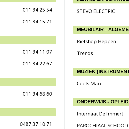
011 34 25 54
STEVO ELECTRIC
011 34 15 71
MEUBILAIR - ALGEM
Rietshop Heppen
011 34 11 07
Trends
011 34 22 67
MUZIEK (INSTRUMENT
Cools Marc
011 34 68 60
ONDERWIJS - OPLEID
Internaat De Immert
0487 37 10 71
PAROCHIAAL SCHOOL