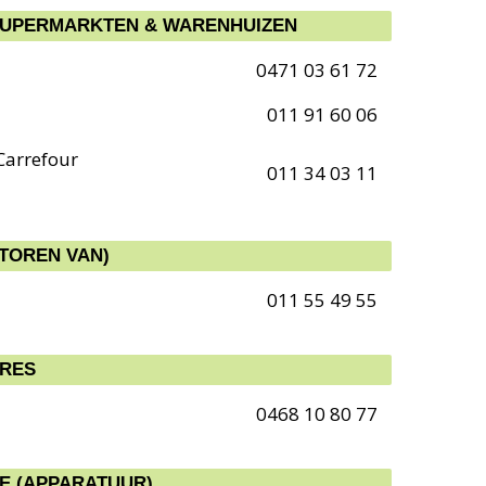
SUPERMARKTEN & WARENHUIZEN
0471 03 61 72
011 91 60 06
 Carrefour
011 34 03 11
TOREN VAN)
011 55 49 55
URES
0468 10 80 77
E (APPARATUUR)