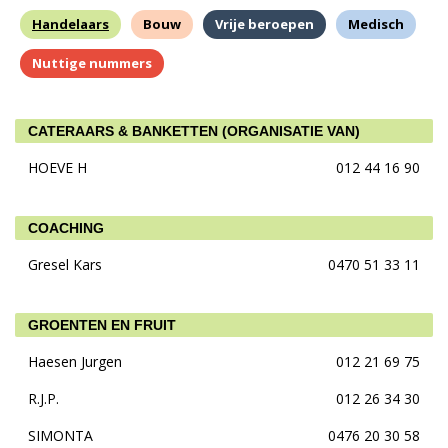
Handelaars
Bouw
Vrije beroepen
Medisch
Nuttige nummers
CATERAARS & BANKETTEN (ORGANISATIE VAN)
HOEVE H
012 44 16 90
COACHING
Gresel Kars
0470 51 33 11
GROENTEN EN FRUIT
Haesen Jurgen
012 21 69 75
R.J.P.
012 26 34 30
SIMONTA
0476 20 30 58