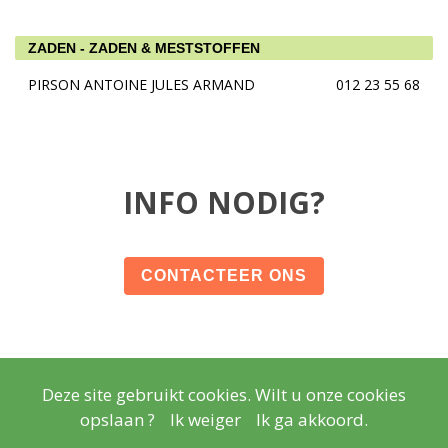
ZADEN - ZADEN & MESTSTOFFEN
PIRSON ANTOINE JULES ARMAND
012 23 55 68
INFO NODIG?
CONTACTEER ONS
Deze site gebruikt cookies. Wilt u onze cookies
© Copyright
Wettelijke vermeldingen
- Copyright
2026
opslaan ?
Ik weiger
Ik ga akkoord.
Realisatie
Lisara Agency