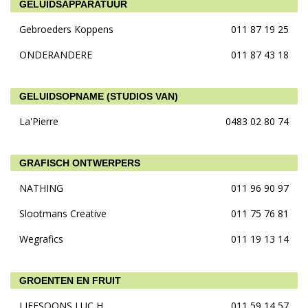
GELUIDSAPPARATUUR
Gebroeders Koppens
011 87 19 25
ONDERANDERE
011 87 43 18
GELUIDSOPNAME (STUDIOS VAN)
La'Pierre
0483 02 80 74
GRAFISCH ONTWERPERS
NATHING
011 96 90 97
Slootmans Creative
011 75 76 81
Wegrafics
011 19 13 14
GROENTEN EN FRUIT
LIEFSOONS LUC H
011 59 14 57