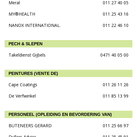
Meral
011 27 40 05
MY®HEALTH
011 25 43 16
NANOX INTERNATIONAL.
011 22 46 10
PECH & SLEPEN
Takeldienst Gijbels
0471 40 05 00
PEINTURES (VENTE DE)
Cape Coatings
011 26 11 26
De Verfwinkel
011 85 13 99
PERSONEEL (OPLEIDING EN BEVORDERING VAN)
BUTENEERS GERARD
011 25 66 97
Dullers Advies
011 25 45 91