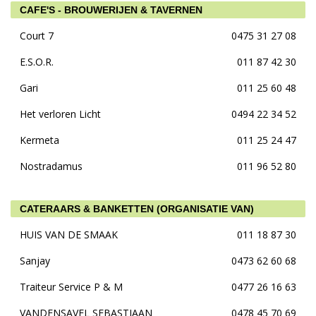
CAFE'S - BROUWERIJEN & TAVERNEN
Court 7
0475 31 27 08
E.S.O.R.
011 87 42 30
Gari
011 25 60 48
Het verloren Licht
0494 22 34 52
Kermeta
011 25 24 47
Nostradamus
011 96 52 80
CATERAARS & BANKETTEN (ORGANISATIE VAN)
HUIS VAN DE SMAAK
011 18 87 30
Sanjay
0473 62 60 68
Traiteur Service P & M
0477 26 16 63
VANDENSAVEL SEBASTIAAN
0478 45 70 69