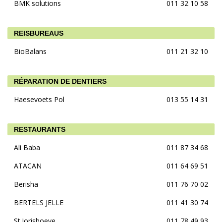
BMK solutions
011 32 10 58
REISBUREAUS
BioBalans
011 21 32 10
RÉPARATION DE DENTIERS
Haesevoets Pol
013 55 14 31
RESTAURANTS
Ali Baba
011 87 34 68
ATACAN
011 64 69 51
Berisha
011 76 70 02
BERTELS JELLE
011 41 30 74
St.Jorishoeve
011 78 49 93