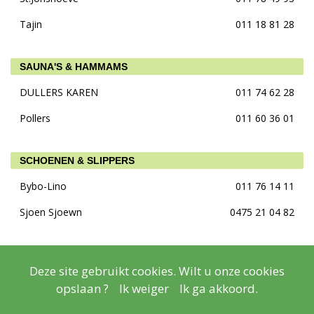
Tajin
011 18 81 28
SAUNA'S & HAMMAMS
DULLERS KAREN
011 74 62 28
Pollers
011 60 36 01
SCHOENEN & SLIPPERS
Bybo-Lino
011 76 14 11
Sjoen Sjoewn
0475 21 04 82
SCHOONHEIDSSALONS - PRODUCTEN & UITRUSTING
Deze site gebruikt cookies. Wilt u onze cookies
Enzymtec Belgium
0474 59 34 66
opslaan ?
Ik weiger
Ik ga akkoord.