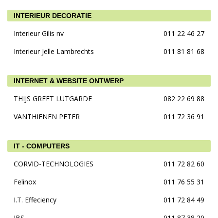
INTERIEUR DECORATIE
Interieur Gilis nv
011 22 46 27
Interieur Jelle Lambrechts
011 81 81 68
INTERNET & WEBSITE ONTWERP
THIJS GREET LUTGARDE
082 22 69 88
VANTHIENEN PETER
011 72 36 91
IT - COMPUTERS
CORVID-TECHNOLOGIES
011 72 82 60
Felinox
011 76 55 31
I.T. Effeciency
011 72 84 49
IBS
011 87 38 20