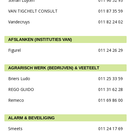
Stefan Luyten
011 96 52 93
VAN TIGCHELT CONSULT
011 87 35 59
Vandecruys
011 82 24 02
AFSLANKEN (INSTITUTIES VAN)
Figurel
011 24 26 29
AGRARISCH WERK (BEDRIJVEN) & VEETEELT
Briers Ludo
011 25 33 59
REGO GUIDO
011 31 62 28
Remeco
011 69 86 00
ALARM & BEVEILIGING
Smeets
011 24 17 69