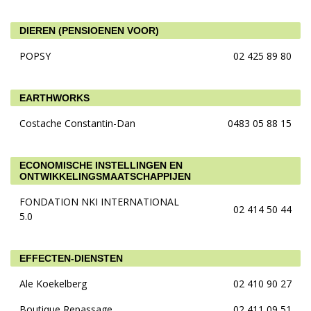
DIEREN (PENSIOENEN VOOR)
POPSY
02 425 89 80
EARTHWORKS
Costache Constantin-Dan
0483 05 88 15
ECONOMISCHE INSTELLINGEN EN
ONTWIKKELINGSMAATSCHAPPIJEN
FONDATION NKI INTERNATIONAL
02 414 50 44
5.0
EFFECTEN-DIENSTEN
Ale Koekelberg
02 410 90 27
Boutique Repassage
02 411 09 51