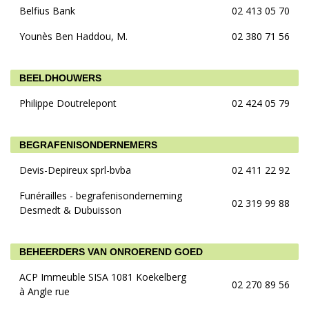
Belfius Bank
02 413 05 70
Younès Ben Haddou, M.
02 380 71 56
BEELDHOUWERS
Philippe Doutrelepont
02 424 05 79
BEGRAFENISONDERNEMERS
Devis-Depireux sprl-bvba
02 411 22 92
Funérailles - begrafenisonderneming
02 319 99 88
Desmedt & Dubuisson
BEHEERDERS VAN ONROEREND GOED
ACP Immeuble SISA 1081 Koekelberg
02 270 89 56
à Angle rue