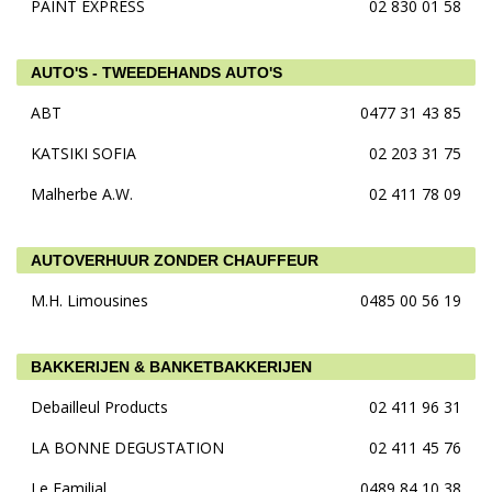
PAINT EXPRESS
02 830 01 58
AUTO'S - TWEEDEHANDS AUTO'S
ABT
0477 31 43 85
KATSIKI SOFIA
02 203 31 75
Malherbe A.W.
02 411 78 09
AUTOVERHUUR ZONDER CHAUFFEUR
M.H. Limousines
0485 00 56 19
BAKKERIJEN & BANKETBAKKERIJEN
Debailleul Products
02 411 96 31
LA BONNE DEGUSTATION
02 411 45 76
Le Familial
0489 84 10 38