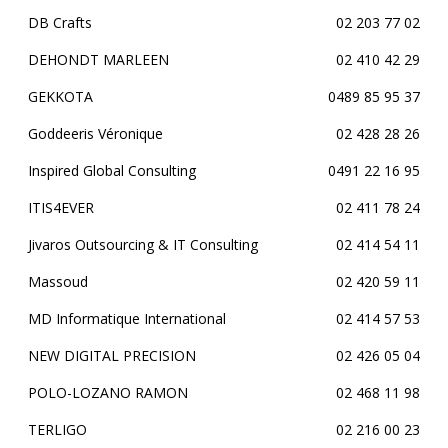
DB Crafts
02 203 77 02
DEHONDT MARLEEN
02 410 42 29
GEKKOTA
0489 85 95 37
Goddeeris Véronique
02 428 28 26
Inspired Global Consulting
0491 22 16 95
ITIS4EVER
02 411 78 24
Jivaros Outsourcing & IT Consulting
02 414 54 11
Massoud
02 420 59 11
MD Informatique International
02 414 57 53
NEW DIGITAL PRECISION
02 426 05 04
POLO-LOZANO RAMON
02 468 11 98
TERLIGO
02 216 00 23