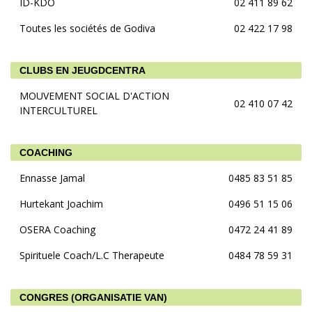
ID-KDO
02 411 89 62
Toutes les sociétés de Godiva
02 422 17 98
CLUBS EN JEUGDCENTRA
MOUVEMENT SOCIAL D'ACTION
02 410 07 42
INTERCULTUREL
COACHING
Ennasse Jamal
0485 83 51 85
Hurtekant Joachim
0496 51 15 06
OSERA Coaching
0472 24 41 89
Spirituele Coach/L.C Therapeute
0484 78 59 31
CONGRES (ORGANISATIE VAN)