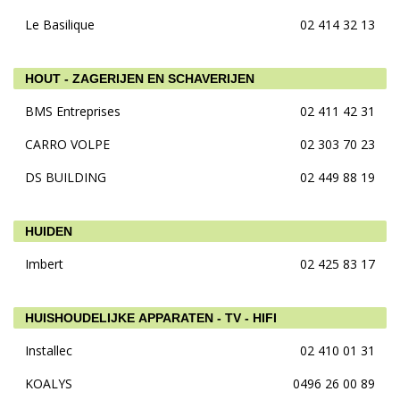
Le Basilique
02 414 32 13
HOUT - ZAGERIJEN EN SCHAVERIJEN
BMS Entreprises
02 411 42 31
CARRO VOLPE
02 303 70 23
DS BUILDING
02 449 88 19
HUIDEN
Imbert
02 425 83 17
HUISHOUDELIJKE APPARATEN - TV - HIFI
Installec
02 410 01 31
KOALYS
0496 26 00 89