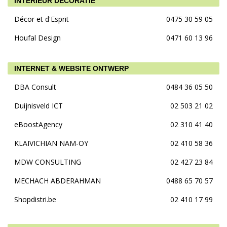
INTERIEUR DECORATIE
Décor et d'Esprit
0475 30 59 05
Houfal Design
0471 60 13 96
INTERNET & WEBSITE ONTWERP
DBA Consult
0484 36 05 50
Duijnisveld ICT
02 503 21 02
eBoostAgency
02 310 41 40
KLAIVICHIAN NAM-OY
02 410 58 36
MDW CONSULTING
02 427 23 84
MECHACH ABDERAHMAN
0488 65 70 57
Shopdistri.be
02 410 17 99