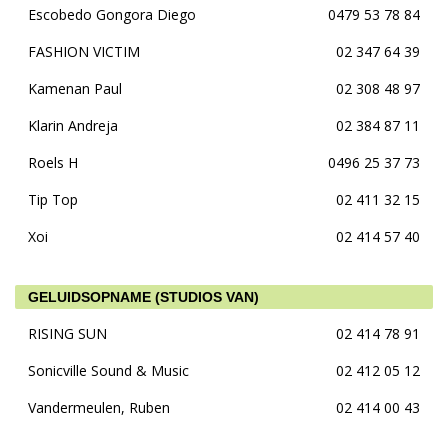
Escobedo Gongora Diego
0479 53 78 84
FASHION VICTIM
02 347 64 39
Kamenan Paul
02 308 48 97
Klarin Andreja
02 384 87 11
Roels H
0496 25 37 73
Tip Top
02 411 32 15
Xoi
02 414 57 40
GELUIDSOPNAME (STUDIOS VAN)
RISING SUN
02 414 78 91
Sonicville Sound & Music
02 412 05 12
Vandermeulen, Ruben
02 414 00 43