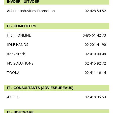
INVOER - UITVOER
Atlantic Industries Promotion
02 428 54 52
IT - COMPUTERS
H & F ONLINE
0486 61 42 73
IDLE HANDS
02 201 41 90
Koekeltech
02 410 00 48
NG SOLUTIONS
02 415 92 72
TOOKA
02 411 16 14
IT - CONSULTANTS (ADVIESBUREAUS)
A.PR.I.L.
02 410 35 53
IT - SOFTWARE