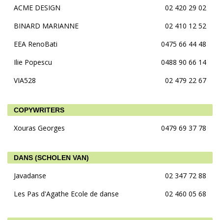
ACME DESIGN
02 420 29 02
BINARD MARIANNE
02 410 12 52
EEA RenoBati
0475 66 44 48
Ilie Popescu
0488 90 66 14
VIA528
02 479 22 67
COPYWRITERS
Xouras Georges
0479 69 37 78
DANS (SCHOLEN VAN)
Javadanse
02 347 72 88
Les Pas d'Agathe Ecole de danse
02 460 05 68