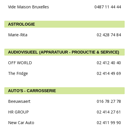
Vide Maison Bruxelles
0487 11 44 44
ASTROLOGIE
Marie-Rita
02 428 74 84
AUDIOVISUEEL (APPARATUUR - PRODUCTIE & SERVICE)
OFF WORLD
02 412 40 40
The Fridge
02 414 49 69
AUTO'S - CARROSSERIE
Beeuwsaert
016 78 27 78
HR GROUP
02 414 27 61
New Car Auto
02 411 99 90