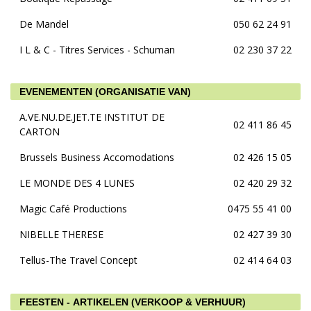
De Mandel
050 62 24 91
I L & C - Titres Services - Schuman
02 230 37 22
EVENEMENTEN (ORGANISATIE VAN)
A.VE.NU.DE.JET.TE INSTITUT DE
02 411 86 45
CARTON
Brussels Business Accomodations
02 426 15 05
LE MONDE DES 4 LUNES
02 420 29 32
Magic Café Productions
0475 55 41 00
NIBELLE THERESE
02 427 39 30
Tellus-The Travel Concept
02 414 64 03
FEESTEN - ARTIKELEN (VERKOOP & VERHUUR)