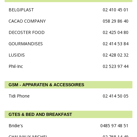
BELGIPLAST
02 410 45 01
CACAO COMPANY
058 29 86 40
DECOSTER FOOD
02 425 04 80
GOURMANDISES
02 414 53 84
LUSIDIS
02 428 02 32
Phil-Inc
02 523 97 44
GSM - APPARATEN & ACCESSOIRES
Tidi Phone
02 414 50 05
GTES & BED AND BREAKFAST
Bridie's
0485 97 48 51
CHAUVAUX MICHEL
02 768 14 49