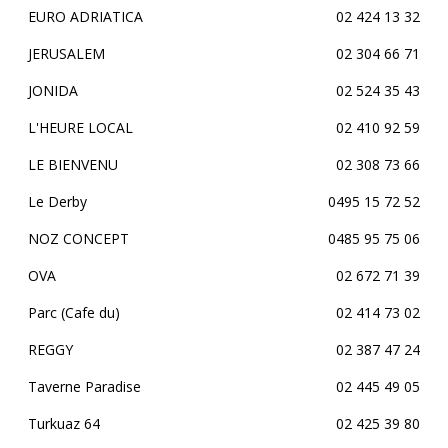
EURO ADRIATICA
02 424 13 32
JERUSALEM
02 304 66 71
JONIDA
02 524 35 43
L'HEURE LOCAL
02 410 92 59
LE BIENVENU
02 308 73 66
Le Derby
0495 15 72 52
NOZ CONCEPT
0485 95 75 06
OVA
02 672 71 39
Parc (Cafe du)
02 414 73 02
REGGY
02 387 47 24
Taverne Paradise
02 445 49 05
Turkuaz 64
02 425 39 80