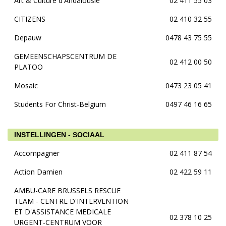
Art & Culture d'Andalousie
02 411 55 03
CITIZENS
02 410 32 55
Depauw
0478 43 75 55
GEMEENSCHAPSCENTRUM DE
02 412 00 50
PLATOO
Mosaic
0473 23 05 41
Students For Christ-Belgium
0497 46 16 65
INSTELLINGEN - SOCIAAL
Accompagner
02 411 87 54
Action Damien
02 422 59 11
AMBU-CARE BRUSSELS RESCUE
TEAM - CENTRE D'INTERVENTION
ET D'ASSISTANCE MEDICALE
02 378 10 25
URGENT-CENTRUM VOOR