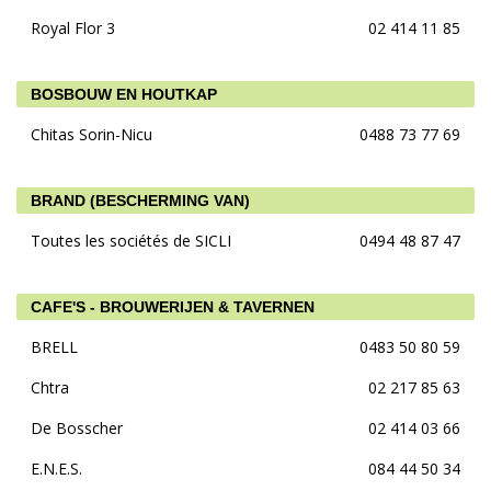
Royal Flor 3
02 414 11 85
BOSBOUW EN HOUTKAP
Chitas Sorin-Nicu
0488 73 77 69
BRAND (BESCHERMING VAN)
Toutes les sociétés de SICLI
0494 48 87 47
CAFE'S - BROUWERIJEN & TAVERNEN
BRELL
0483 50 80 59
Chtra
02 217 85 63
De Bosscher
02 414 03 66
E.N.E.S.
084 44 50 34