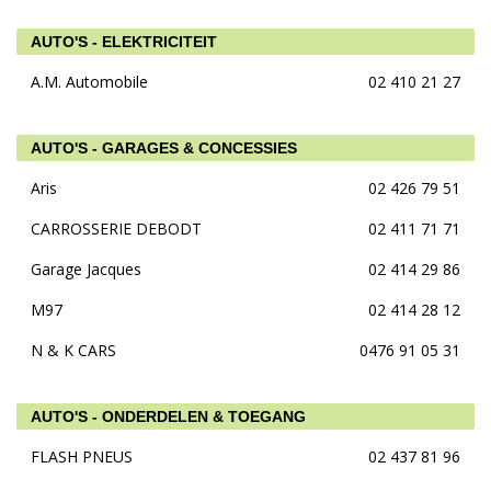
AUTO'S - ELEKTRICITEIT
A.M. Automobile
02 410 21 27
AUTO'S - GARAGES & CONCESSIES
Aris
02 426 79 51
CARROSSERIE DEBODT
02 411 71 71
Garage Jacques
02 414 29 86
M97
02 414 28 12
N & K CARS
0476 91 05 31
AUTO'S - ONDERDELEN & TOEGANG
FLASH PNEUS
02 437 81 96