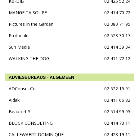
KB-DIB
02 425 52 24
MANGE TA SOUPE
02 414 70 72
Pictures In the Garden
02 380 71 95
Protocole
02 523 30 17
Sun Média
02 414 39 34
WALKING THE DOG
02 411 72 12
ADVIESBUREAUS - ALGEMEEN
ADConsultCo
02 522 15 91
Aidaki
02 411 66 82
Beaufort 5
02 514 99 95
BLOCK CONSULTING
02 414 73 11
CALLEWAERT DOMINIQUE
02 428 19 11