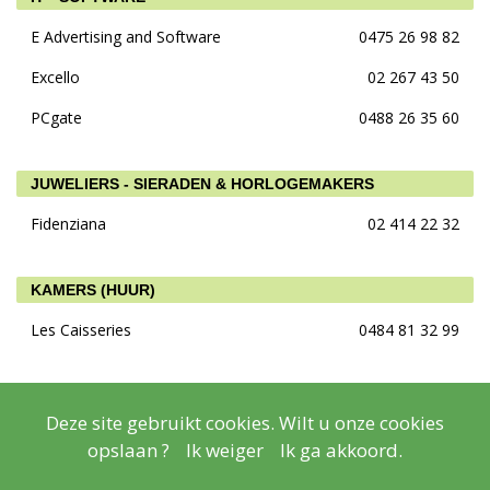
E Advertising and Software
0475 26 98 82
Excello
02 267 43 50
PCgate
0488 26 35 60
JUWELIERS - SIERADEN & HORLOGEMAKERS
Fidenziana
02 414 22 32
KAMERS (HUUR)
Les Caisseries
0484 81 32 99
KANTOORINDELING EN MEUBILAIR
Deze site gebruikt cookies. Wilt u onze cookies
BATI BOX
02 830 02 14
opslaan ?
Ik weiger
Ik ga akkoord.