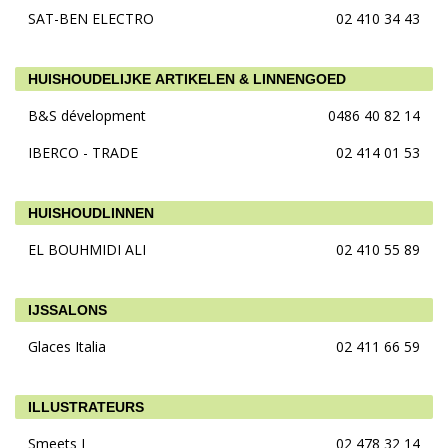
SAT-BEN ELECTRO
02 410 34 43
HUISHOUDELIJKE ARTIKELEN & LINNENGOED
B&S dévelopment
0486 40 82 14
IBERCO - TRADE
02 414 01 53
HUISHOUDLINNEN
EL BOUHMIDI ALI
02 410 55 89
IJSSALONS
Glaces Italia
02 411 66 59
ILLUSTRATEURS
Smeets I
02 478 32 14