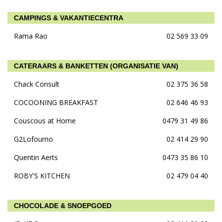
CAMPINGS & VAKANTIECENTRA
Rama Rao
02 569 33 09
CATERAARS & BANKETTEN (ORGANISATIE VAN)
Chack Consult
02 375 36 58
COCOONING BREAKFAST
02 646 46 93
Couscous at Home
0479 31 49 86
G2Lofourno
02 414 29 90
Quentin Aerts
0473 35 86 10
ROBY'S KITCHEN
02 479 04 40
CHOCOLADE & SNOEPGOED