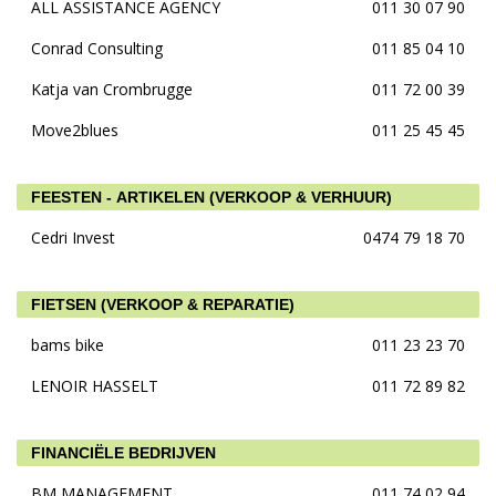
ALL ASSISTANCE AGENCY
011 30 07 90
Conrad Consulting
011 85 04 10
Katja van Crombrugge
011 72 00 39
Move2blues
011 25 45 45
FEESTEN - ARTIKELEN (VERKOOP & VERHUUR)
Cedri Invest
0474 79 18 70
FIETSEN (VERKOOP & REPARATIE)
bams bike
011 23 23 70
LENOIR HASSELT
011 72 89 82
FINANCIËLE BEDRIJVEN
BM MANAGEMENT
011 74 02 94