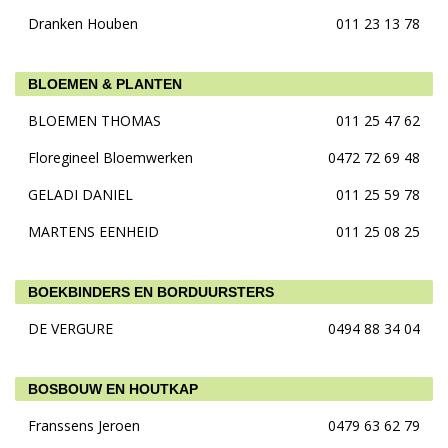
Dranken Houben
011 23 13 78
BLOEMEN & PLANTEN
BLOEMEN THOMAS
011 25 47 62
Floregineel Bloemwerken
0472 72 69 48
GELADI DANIEL
011 25 59 78
MARTENS EENHEID
011 25 08 25
BOEKBINDERS EN BORDUURSTERS
DE VERGURE
0494 88 34 04
BOSBOUW EN HOUTKAP
Franssens Jeroen
0479 63 62 79