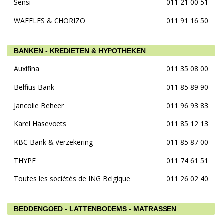
Sensi
011 21 00 51
WAFFLES & CHORIZO
011 91 16 50
BANKEN - KREDIETEN & HYPOTHEKEN
Auxifina
011 35 08 00
Belfius Bank
011 85 89 90
Jancolie Beheer
011 96 93 83
Karel Hasevoets
011 85 12 13
KBC Bank & Verzekering
011 85 87 00
THYPE
011 74 61 51
Toutes les sociétés de ING Belgique
011 26 02 40
BEDDENGOED - LATTENBODEMS - MATRASSEN