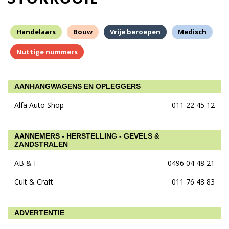
Handelaars
Bouw
Vrije beroepen
Medisch
Nuttige nummers
AANHANGWAGENS EN OPLEGGERS
Alfa Auto Shop
011 22 45 12
AANNEMERS - HERSTELLING - GEVELS &
ZANDSTRALEN
AB & I
0496 04 48 21
Cult & Craft
011 76 48 83
ADVERTENTIE