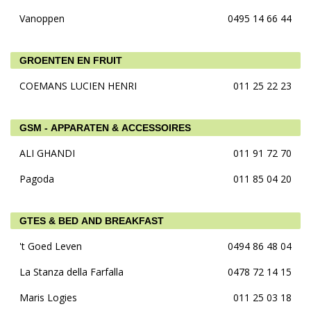
Vanoppen
0495 14 66 44
GROENTEN EN FRUIT
COEMANS LUCIEN HENRI
011 25 22 23
GSM - APPARATEN & ACCESSOIRES
ALI GHANDI
011 91 72 70
Pagoda
011 85 04 20
GTES & BED AND BREAKFAST
't Goed Leven
0494 86 48 04
La Stanza della Farfalla
0478 72 14 15
Maris Logies
011 25 03 18