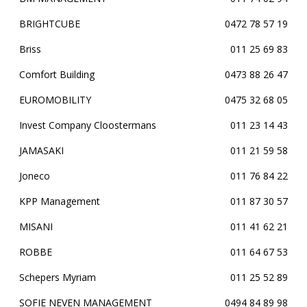
BRIGHTCUBE
0472 78 57 19
Briss
011 25 69 83
Comfort Building
0473 88 26 47
EUROMOBILITY
0475 32 68 05
Invest Company Cloostermans
011 23 14 43
JAMASAKI
011 21 59 58
Joneco
011 76 84 22
KPP Management
011 87 30 57
MISANI
011 41 62 21
ROBBE
011 64 67 53
Schepers Myriam
011 25 52 89
SOFIE NEVEN MANAGEMENT
0494 84 89 98