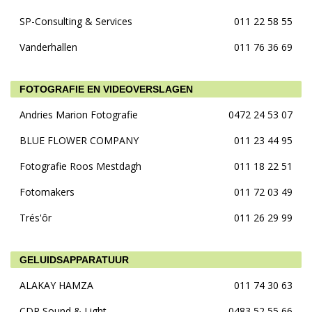
SP-Consulting & Services
011 22 58 55
Vanderhallen
011 76 36 69
FOTOGRAFIE EN VIDEOVERSLAGEN
Andries Marion Fotografie
0472 24 53 07
BLUE FLOWER COMPANY
011 23 44 95
Fotografie Roos Mestdagh
011 18 22 51
Fotomakers
011 72 03 49
Trés'ôr
011 26 29 99
GELUIDSAPPARATUUR
ALAKAY HAMZA
011 74 30 63
CDR Sound & Light
0483 52 55 66