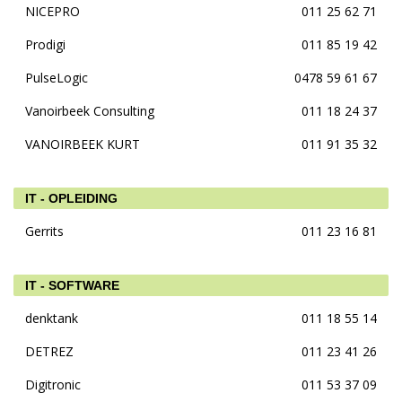
NICEPRO
011 25 62 71
Prodigi
011 85 19 42
PulseLogic
0478 59 61 67
Vanoirbeek Consulting
011 18 24 37
VANOIRBEEK KURT
011 91 35 32
IT - OPLEIDING
Gerrits
011 23 16 81
IT - SOFTWARE
denktank
011 18 55 14
DETREZ
011 23 41 26
Digitronic
011 53 37 09