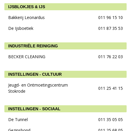
IJSBLOKJES & IJS
Bakkerij Leonardus
011 96 15 10
De Ijsboetiek
011 87 35 53
INDUSTRIËLE REINIGING
BECKER CLEANING
011 76 22 03
INSTELLINGEN - CULTUUR
Jeugd- en Ontmoetingscentrum
011 25 41 15
Stokrode
INSTELLINGEN - SOCIAAL
De Tunnel
011 35 05 05
Gezinsbond
011 25 68 05