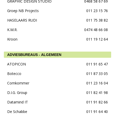
GRAPHIC DESIGN STUDIO
0468 58 67 69
Groep NB Projects
011 23 15 76
HASELAARS RUDI
011 75 38 82
K.M.R.
0474 48 66 08
Kroon
011 19 12 64
ADVIESBUREAUS - ALGEMEEN
ATOPICON
011 91 65 47
Botecco
011 87 33 05
Comkommer
011 23 16 04
D.I.G. Group
011 82 41 98
Datamind IT
011 91 82 66
De Schabbe
011 91 64 40