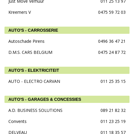
Just Move Verhuur
011 25 13 97
Kreemers V
0475 59 72 03
AUTO'S - CARROSSERIE
Autoschade Pirens
0496 36 47 21
D.M.S. CARS BELGIUM
0475 24 87 72
AUTO'S - ELEKTRICITEIT
AUTO - ELECTRO CARVAN
011 25 35 15
AUTO'S - GARAGES & CONCESSIES
A.D. BUSINESS SOLUTIONS
089 21 82 32
Convents
011 23 25 19
DELVEAU
011 18 35 57