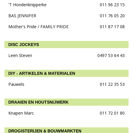
'T Hondenknipperke
011 96 23 15
BAS JENNIFER
011 76 05 20
Mother's Pride / FAMILY PRIDE
011 87 17 08
DISC JOCKEYS
Leën Steven
0497 53 64 43
DIY - ARTIKELEN & MATERIALEN
Pauwels
011 22 35 53
DRAAIEN EN HOUTSNIJWERK
Knapen Marc
011 72 01 80
DROGISTERIJEN & BOUWMARKTEN