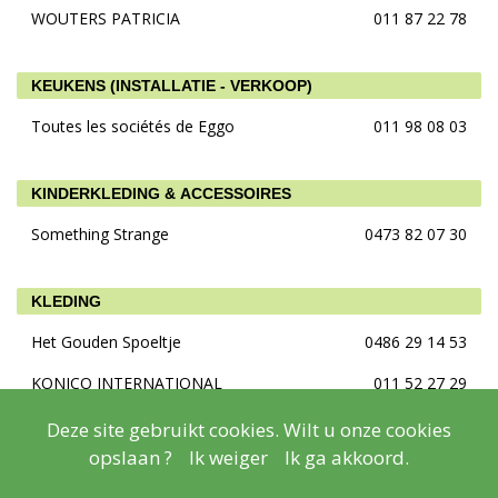
WOUTERS PATRICIA
011 87 22 78
KEUKENS (INSTALLATIE - VERKOOP)
Toutes les sociétés de Eggo
011 98 08 03
KINDERKLEDING & ACCESSOIRES
Something Strange
0473 82 07 30
KLEDING
Het Gouden Spoeltje
0486 29 14 53
KONICO INTERNATIONAL
011 52 27 29
LolaLiza
011 28 80 11
Deze site gebruikt cookies. Wilt u onze cookies
opslaan ?
Ik weiger
Ik ga akkoord.
ZEB
011 22 71 24