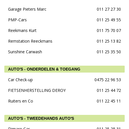
Garage Pieters Marc
011 27 27 30
PMP-Cars
011 25 49 55
Reekmans Kurt
011 75 70 07
Remstation Reeckmans
011 25 13 82
Sunshine Carwash
011 25 35 50
AUTO'S - ONDERDELEN & TOEGANG
Car Check-up
0475 22 96 53
FIETSENHERSTELLING DEROY
011 25 44 72
Ruiters en Co
011 22 45 11
AUTO'S - TWEEDEHANDS AUTO'S
Dimaro Car
011 25 28 31