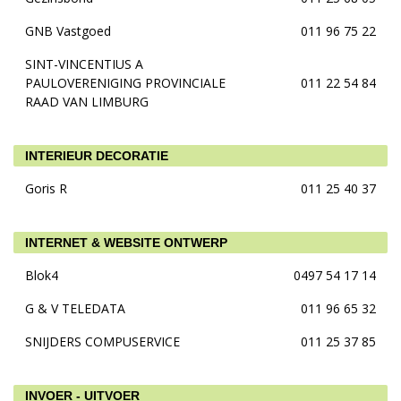
GNB Vastgoed
011 96 75 22
SINT-VINCENTIUS A
PAULOVERENIGING PROVINCIALE
011 22 54 84
RAAD VAN LIMBURG
INTERIEUR DECORATIE
Goris R
011 25 40 37
INTERNET & WEBSITE ONTWERP
Blok4
0497 54 17 14
G & V TELEDATA
011 96 65 32
SNIJDERS COMPUSERVICE
011 25 37 85
INVOER - UITVOER