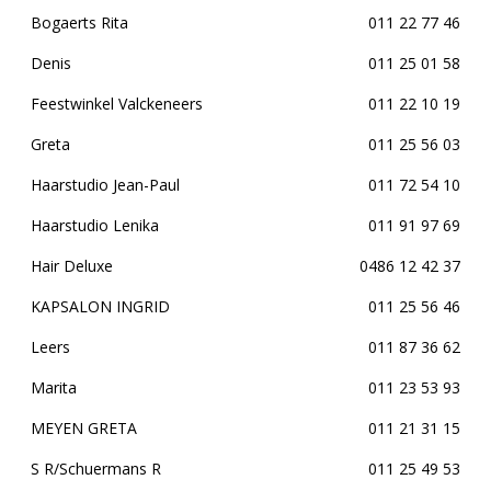
Bogaerts Rita
011 22 77 46
Denis
011 25 01 58
Feestwinkel Valckeneers
011 22 10 19
Greta
011 25 56 03
Haarstudio Jean-Paul
011 72 54 10
Haarstudio Lenika
011 91 97 69
Hair Deluxe
0486 12 42 37
KAPSALON INGRID
011 25 56 46
Leers
011 87 36 62
Marita
011 23 53 93
MEYEN GRETA
011 21 31 15
S R/Schuermans R
011 25 49 53