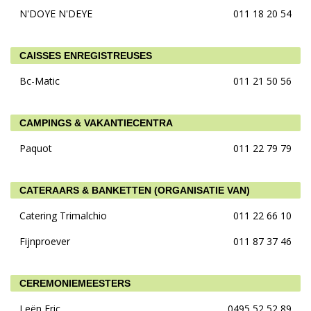
N'DOYE N'DEYE
011 18 20 54
CAISSES ENREGISTREUSES
Bc-Matic
011 21 50 56
CAMPINGS & VAKANTIECENTRA
Paquot
011 22 79 79
CATERAARS & BANKETTEN (ORGANISATIE VAN)
Catering Trimalchio
011 22 66 10
Fijnproever
011 87 37 46
CEREMONIEMEESTERS
Leën Eric
0495 52 52 89