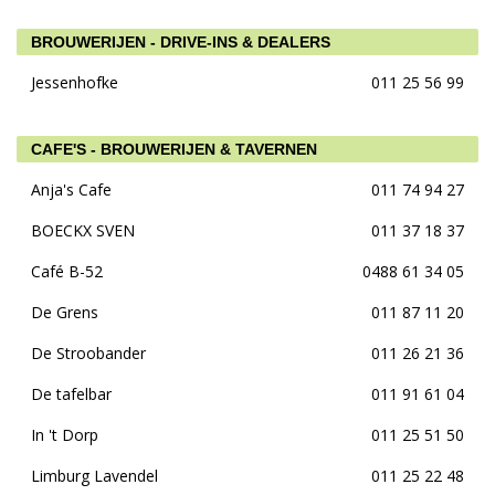
BROUWERIJEN - DRIVE-INS & DEALERS
Jessenhofke
011 25 56 99
CAFE'S - BROUWERIJEN & TAVERNEN
Anja's Cafe
011 74 94 27
BOECKX SVEN
011 37 18 37
Café B-52
0488 61 34 05
De Grens
011 87 11 20
De Stroobander
011 26 21 36
De tafelbar
011 91 61 04
In 't Dorp
011 25 51 50
Limburg Lavendel
011 25 22 48