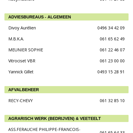
ADVIESBUREAUS - ALGEMEEN
Divoy Aurélien
0496 34 42 09
M.B.K.A.
061 65 62 49
MEUNIER SOPHIE
061 22 46 07
Vitrociset VBR
061 23 00 00
Yannick Gillet
0493 15 28 91
AFVALBEHEER
RECY-CHEVY
061 32 85 10
AGRARISCH WERK (BEDRIJVEN) & VEETEELT
ASS.FERAUCHE PHILIPPE-FRANCOIS-
061 65 64 33