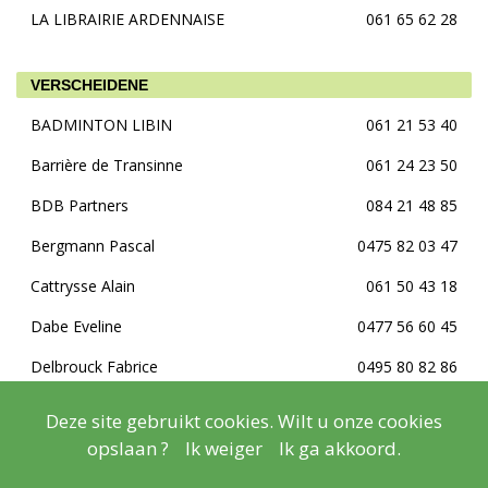
LA LIBRAIRIE ARDENNAISE
061 65 62 28
VERSCHEIDENE
BADMINTON LIBIN
061 21 53 40
Barrière de Transinne
061 24 23 50
BDB Partners
084 21 48 85
Bergmann Pascal
0475 82 03 47
Cattrysse Alain
061 50 43 18
Dabe Eveline
0477 56 60 45
Delbrouck Fabrice
0495 80 82 86
Delfosse Laura
061 40 06 65
Deze site gebruikt cookies. Wilt u onze cookies
opslaan ?
Ik weiger
Ik ga akkoord.
Entrepr. Travaux Agricoles Ferauche
061 65 80 14
Evrard Philippe
061 65 63 27