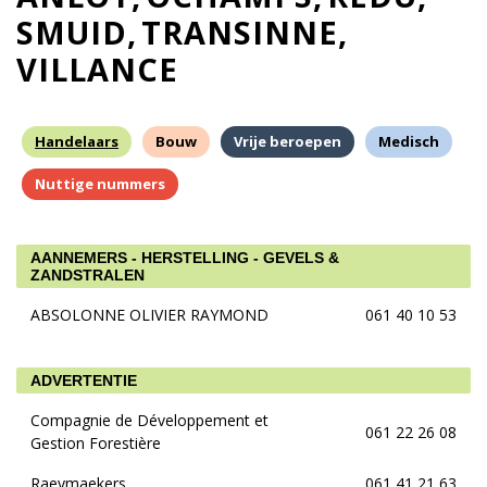
SMUID
TRANSINNE
VILLANCE
Handelaars
Bouw
Vrije beroepen
Medisch
Nuttige nummers
AANNEMERS - HERSTELLING - GEVELS &
ZANDSTRALEN
ABSOLONNE OLIVIER RAYMOND
061 40 10 53
ADVERTENTIE
Compagnie de Développement et
061 22 26 08
Gestion Forestière
Raeymaekers
061 41 21 63