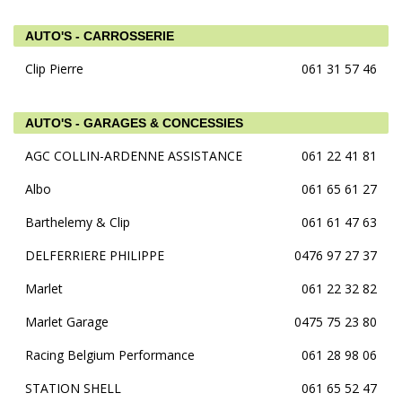
AUTO'S - CARROSSERIE
Clip Pierre
061 31 57 46
AUTO'S - GARAGES & CONCESSIES
AGC COLLIN-ARDENNE ASSISTANCE
061 22 41 81
Albo
061 65 61 27
Barthelemy & Clip
061 61 47 63
DELFERRIERE PHILIPPE
0476 97 27 37
Marlet
061 22 32 82
Marlet Garage
0475 75 23 80
Racing Belgium Performance
061 28 98 06
STATION SHELL
061 65 52 47