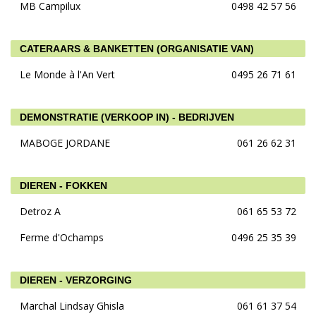
MB Campilux
0498 42 57 56
CATERAARS & BANKETTEN (ORGANISATIE VAN)
Le Monde à l'An Vert
0495 26 71 61
DEMONSTRATIE (VERKOOP IN) - BEDRIJVEN
MABOGE JORDANE
061 26 62 31
DIEREN - FOKKEN
Detroz A
061 65 53 72
Ferme d'Ochamps
0496 25 35 39
DIEREN - VERZORGING
Marchal Lindsay Ghisla
061 61 37 54