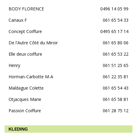
BODY FLORENCE
0496 14 05 99
Cariaux F
061 65 54 33
Concept Coiffure
0495 65 17 14
De l'Autre Côté du Miroir
061 65 80 06
Elle deux coiffure
061 65 53 22
Henry
061 51 25 65
Horman-Carbotte M-A
061 22 35 81
Maldague Colette
061 65 54 43
Otjacques Marie
061 65 58 81
Passion Coiffure
061 28 75 12
KLEDING