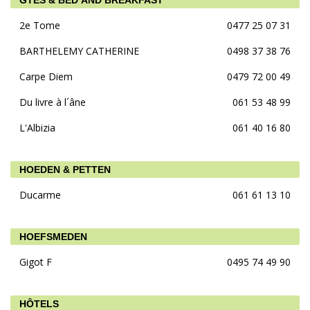
GTES & BED AND BREAKFAST
2e Tome
0477 25 07 31
BARTHELEMY CATHERINE
0498 37 38 76
Carpe Diem
0479 72 00 49
Du livre à l´âne
061 53 48 99
L'Albizia
061 40 16 80
HOEDEN & PETTEN
Ducarme
061 61 13 10
HOEFSMEDEN
Gigot F
0495 74 49 90
HÔTELS