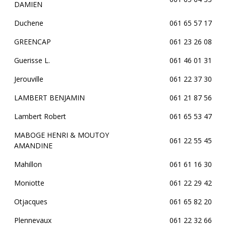
DAMIEN
Duchene
061 65 57 17
GREENCAP
061 23 26 08
Guerisse L.
061 46 01 31
Jerouville
061 22 37 30
LAMBERT BENJAMIN
061 21 87 56
Lambert Robert
061 65 53 47
MABOGE HENRI & MOUTOY
061 22 55 45
AMANDINE
Mahillon
061 61 16 30
Moniotte
061 22 29 42
Otjacques
061 65 82 20
Plennevaux
061 22 32 66