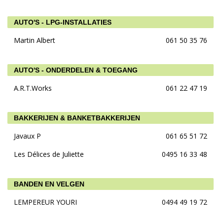
AUTO'S - LPG-INSTALLATIES
Martin Albert
061 50 35 76
AUTO'S - ONDERDELEN & TOEGANG
A.R.T.Works
061 22 47 19
BAKKERIJEN & BANKETBAKKERIJEN
Javaux P
061 65 51 72
Les Délices de Juliette
0495 16 33 48
BANDEN EN VELGEN
LEMPEREUR YOURI
0494 49 19 72