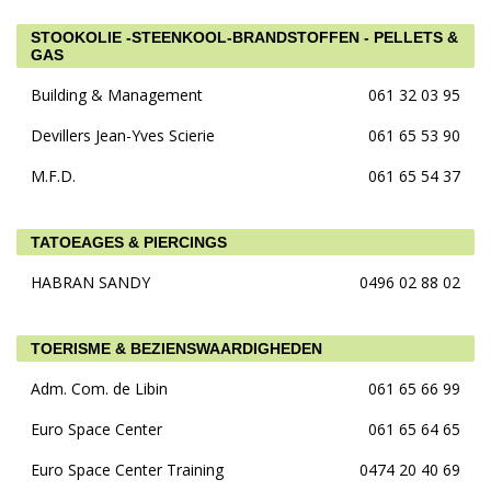
STOOKOLIE -STEENKOOL-BRANDSTOFFEN - PELLETS &
GAS
Building & Management
061 32 03 95
Devillers Jean-Yves Scierie
061 65 53 90
M.F.D.
061 65 54 37
TATOEAGES & PIERCINGS
HABRAN SANDY
0496 02 88 02
TOERISME & BEZIENSWAARDIGHEDEN
Adm. Com. de Libin
061 65 66 99
Euro Space Center
061 65 64 65
Euro Space Center Training
0474 20 40 69