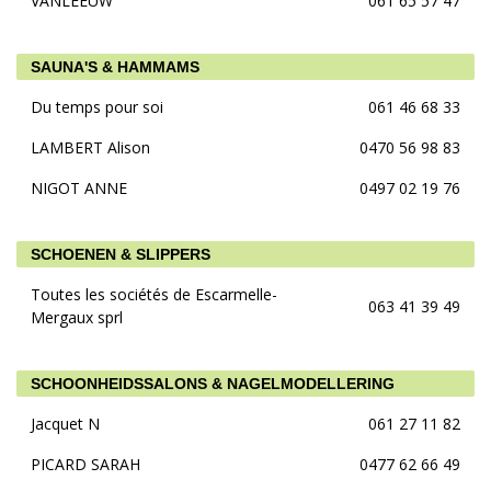
VANLEEUW
061 65 57 47
SAUNA'S & HAMMAMS
Du temps pour soi
061 46 68 33
LAMBERT Alison
0470 56 98 83
NIGOT ANNE
0497 02 19 76
SCHOENEN & SLIPPERS
Toutes les sociétés de Escarmelle-
063 41 39 49
Mergaux sprl
SCHOONHEIDSSALONS & NAGELMODELLERING
Jacquet N
061 27 11 82
PICARD SARAH
0477 62 66 49