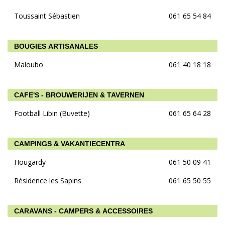
Toussaint Sébastien
061 65 54 84
BOUGIES ARTISANALES
Maloubo
061 40 18 18
CAFE'S - BROUWERIJEN & TAVERNEN
Football Libin (Buvette)
061 65 64 28
CAMPINGS & VAKANTIECENTRA
Hougardy
061 50 09 41
Résidence les Sapins
061 65 50 55
CARAVANS - CAMPERS & ACCESSOIRES