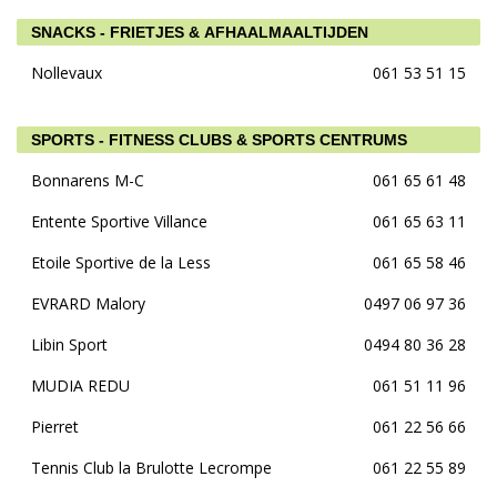
SNACKS - FRIETJES & AFHAALMAALTIJDEN
Nollevaux
061 53 51 15
SPORTS - FITNESS CLUBS & SPORTS CENTRUMS
Bonnarens M-C
061 65 61 48
Entente Sportive Villance
061 65 63 11
Etoile Sportive de la Less
061 65 58 46
EVRARD Malory
0497 06 97 36
Libin Sport
0494 80 36 28
MUDIA REDU
061 51 11 96
Pierret
061 22 56 66
Tennis Club la Brulotte Lecrompe
061 22 55 89