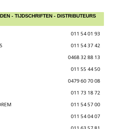
EN - TIJDSCHRIFTEN - DISTRIBUTEURS
011 54 01 93
S
011 54 37 42
0468 32 88 13
011 55 44 50
0479 60 70 08
011 73 18 72
DREM
011 54 57 00
011 54 04 07
011 63 57 81