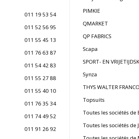
PIMKIE
011 19 53 54
QMARKET
011 52 56 95
QP FABRICS
011 55 45 13
Scapa
011 76 63 87
SPORT- EN VRIJETIJDS
011 54 42 83
Synza
011 55 27 88
THYS WALTER FRANCO
011 55 40 10
Topsuits
011 76 35 34
Toutes les sociétés de
011 74 49 52
Toutes les sociétés de 
011 91 26 92
Toutes les sociétés de