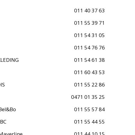
011 40 37 63
011 55 39 71
011 54 31 05
011 54 76 76
KLEDING
011 54 61 38
011 60 43 53
IS
011 55 22 86
0471 01 35 25
 Bel&Bo
011 55 57 84
JBC
011 55 44 55
 Mayerline
011 44 10 15