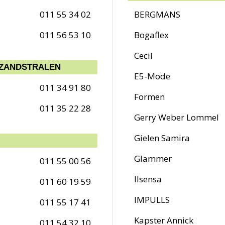
011 55 34 02
BERGMANS
011 56 53 10
Bogaflex
Cecil
 ZANDSTRALEN
E5-Mode
011 34 91 80
Formen
011 35 22 28
Gerry Weber Lommel
Gielen Samira
Glammer
011 55 00 56
Ilsensa
011 60 19 59
IMPULLS
011 55 17 41
Kapster Annick
011 54 32 10