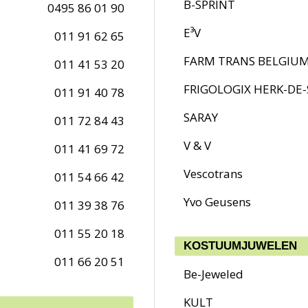
B-SPRINT
0495 86 01 90
E³V
011 91 62 65
FARM TRANS BELGIU
011 41 53 20
FRIGOLOGIX HERK-DE
011 91 40 78
SARAY
011 72 84 43
V & V
011 41 69 72
Vescotrans
011 54 66 42
Yvo Geusens
011 39 38 76
011 55 20 18
KOSTUUMJUWELEN
011 66 20 51
Be-Jeweled
KULT