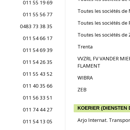
011 55 19 69
Toutes les sociétés de
011 55 56 77
Toutes les sociétés de
0483 73 38 35
Toutes les sociétés d
011 54 66 17
Trenta
011 54 69 39
VVZRL FV VANDER MIE
011 54 26 35
FLAMENT
011 55 43 52
WIBRA
011 40 35 66
ZEB
011 56 33 51
KOERIER (DIENSTEN 
011 74 44 27
Arjo Internat. Transpor
011 54 13 05