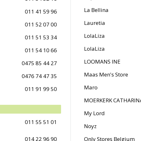
La Bellina
011 41 59 96
Lauretia
011 52 07 00
LolaLiza
011 51 53 34
LolaLiza
011 54 10 66
LOOMANS INE
0475 85 44 27
Maas Men's Store
0476 74 47 35
Maro
011 91 99 50
MOERKERK CATHARIN
My Lord
011 55 51 01
Noyz
014 22 96 90
Only Stores Belgium