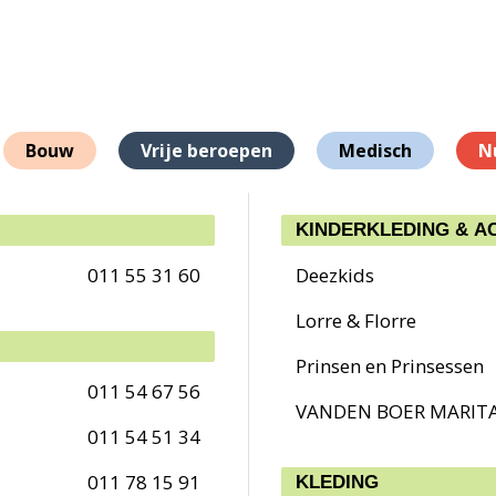
Bouw
Vrije beroepen
Medisch
N
KINDERKLEDING & A
011 55 31 60
Deezkids
Lorre & Florre
Prinsen en Prinsessen
011 54 67 56
VANDEN BOER MARIT
011 54 51 34
011 78 15 91
KLEDING