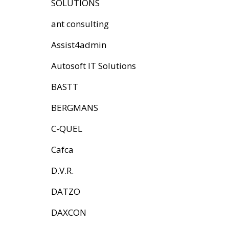
SOLUTIONS
ant consulting
Assist4admin
Autosoft IT Solutions
BASTT
BERGMANS
C-QUEL
Cafca
D.V.R.
DATZO
DAXCON