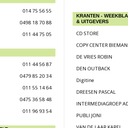
014 75 56 55
KRANTEN - WEEKBLAD
& UITGEVERS
0498 18 70 88
CD STORE
011 44 75 05
COPY CENTER BIEMAN
DE VRIES ROBIN
011 44 56 87
DEN OUTBACK
0479 85 20 34
Digitine
011 55 14 64
DREESEN PASCAL
0475 36 58 48
INTERMEDIAGROEP A
011 96 93 54
PUBLI JONI
VAN DE LAAR KAREL