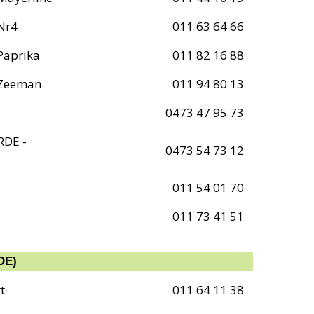
 Nr4
011 63 64 66
 Paprika
011 82 16 88
e Zeeman
011 94 80 13
0473 47 95 73
RDE -
0473 54 73 12
011 54 01 70
011 73 41 51
DE)
t
011 64 11 38