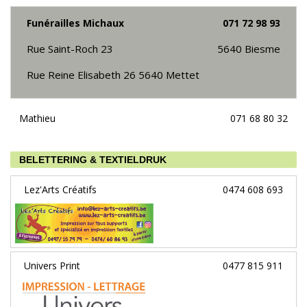
Funérailles Michaux
071 72 98 93
Rue Saint-Roch 23
5640
Biesme
Rue Reine Elisabeth 26 5640 Mettet
Mathieu
071 68 80 32
BELETTERING & TEXTIELDRUK
Lez'Arts Créatifs
0474 608 693
Univers Print
0477 815 911