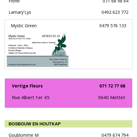
Florel´
071 68 98 64
Lamary'Lys
0492 623 772
Mystic Green
0479 576 133
Vertige Fleurs
071 72 77 68
Rue Albert 1er 45
5640
Mettet
BOSBOUW EN HOUTKAP
Goublomme M
0479 674 794