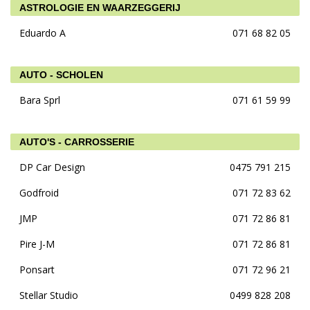
ASTROLOGIE EN WAARZEGGERIJ
Eduardo A
071 68 82 05
AUTO - SCHOLEN
Bara Sprl
071 61 59 99
AUTO'S - CARROSSERIE
DP Car Design
0475 791 215
Godfroid
071 72 83 62
JMP
071 72 86 81
Pire J-M
071 72 86 81
Ponsart
071 72 96 21
Stellar Studio
0499 828 208