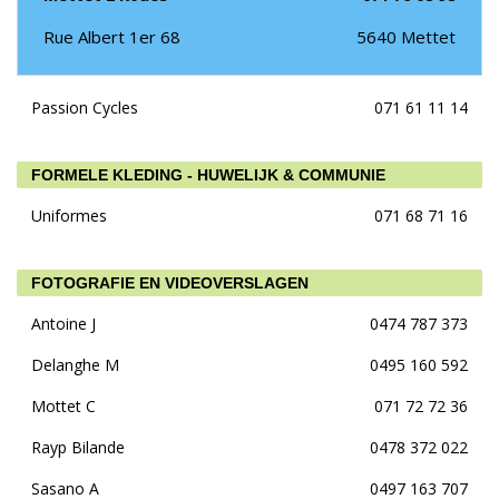
Rue Albert 1er 68
5640
Mettet
Passion Cycles
071 61 11 14
FORMELE KLEDING - HUWELIJK & COMMUNIE
Uniformes
071 68 71 16
FOTOGRAFIE EN VIDEOVERSLAGEN
Antoine J
0474 787 373
Delanghe M
0495 160 592
Mottet C
071 72 72 36
Rayp Bilande
0478 372 022
Sasano A
0497 163 707