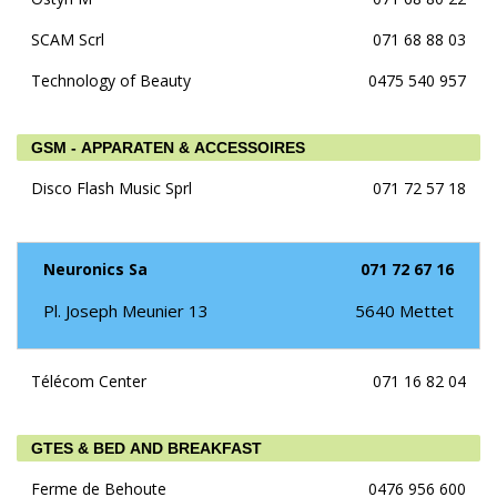
SCAM Scrl
071 68 88 03
Technology of Beauty
0475 540 957
GSM - APPARATEN & ACCESSOIRES
Disco Flash Music Sprl
071 72 57 18
Neuronics Sa
071 72 67 16
Pl. Joseph Meunier 13
5640
Mettet
Télécom Center
071 16 82 04
GTES & BED AND BREAKFAST
Ferme de Behoute
0476 956 600