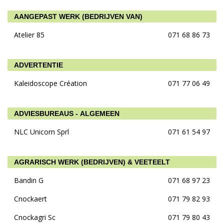
AANGEPAST WERK (BEDRIJVEN VAN)
Atelier 85
071 68 86 73
ADVERTENTIE
Kaleidoscope Création
071 77 06 49
ADVIESBUREAUS - ALGEMEEN
NLC Unicorn Sprl
071 61 54 97
AGRARISCH WERK (BEDRIJVEN) & VEETEELT
Bandin G
071 68 97 23
Cnockaert
071 79 82 93
Cnockagri Sc
071 79 80 43