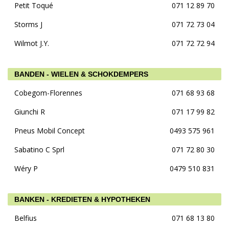
Petit Toqué
071 12 89 70
Storms J
071 72 73 04
Wilmot J.Y.
071 72 72 94
BANDEN - WIELEN & SCHOKDEMPERS
Cobegom-Florennes
071 68 93 68
Giunchi R
071 17 99 82
Pneus Mobil Concept
0493 575 961
Sabatino C Sprl
071 72 80 30
Wéry P
0479 510 831
BANKEN - KREDIETEN & HYPOTHEKEN
Belfius
071 68 13 80