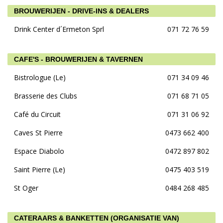
BROUWERIJEN - DRIVE-INS & DEALERS
Drink Center d´Ermeton Sprl
071 72 76 59
CAFE'S - BROUWERIJEN & TAVERNEN
Bistrologue (Le)
071 34 09 46
Brasserie des Clubs
071 68 71 05
Café du Circuit
071 31 06 92
Caves St Pierre
0473 662 400
Espace Diabolo
0472 897 802
Saint Pierre (Le)
0475 403 519
St Oger
0484 268 485
CATERAARS & BANKETTEN (ORGANISATIE VAN)