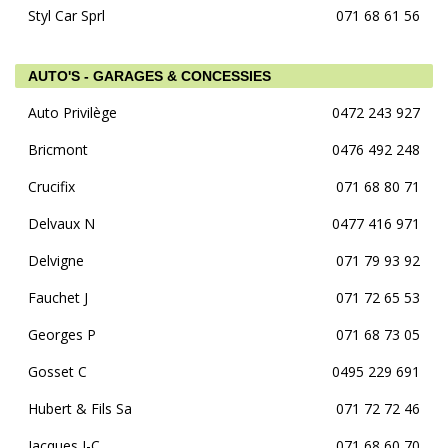
Styl Car Sprl
071 68 61 56
AUTO'S - GARAGES & CONCESSIES
Auto Privilège
0472 243 927
Bricmont
0476 492 248
Crucifix
071 68 80 71
Delvaux N
0477 416 971
Delvigne
071 79 93 92
Fauchet J
071 72 65 53
Georges P
071 68 73 05
Gosset C
0495 229 691
Hubert & Fils Sa
071 72 72 46
Jacques J-C
071 68 60 70