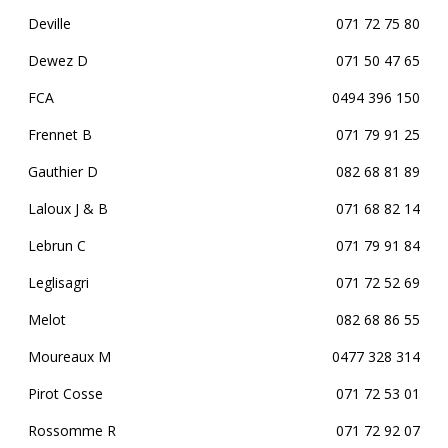
Deville
071 72 75 80
Dewez D
071 50 47 65
FCA
0494 396 150
Frennet B
071 79 91 25
Gauthier D
082 68 81 89
Laloux J & B
071 68 82 14
Lebrun C
071 79 91 84
Leglisagri
071 72 52 69
Melot
082 68 86 55
Moureaux M
0477 328 314
Pirot Cosse
071 72 53 01
Rossomme R
071 72 92 07