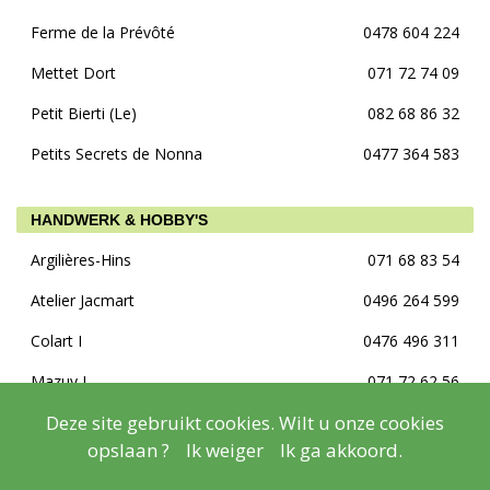
Ferme de la Prévôté
0478 604 224
Mettet Dort
071 72 74 09
Petit Bierti (Le)
082 68 86 32
Petits Secrets de Nonna
0477 364 583
HANDWERK & HOBBY'S
Argilières-Hins
071 68 83 54
Atelier Jacmart
0496 264 599
Colart I
0476 496 311
Mazuy J
071 72 62 56
Deze site gebruikt cookies. Wilt u onze cookies
Quand Val Bricole
0477 384 140
opslaan ?
Ik weiger
Ik ga akkoord.
Zotoze
0491 729 883