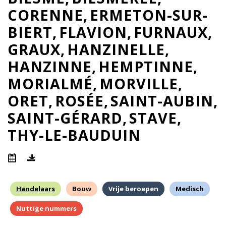
CORENNE
ERMETON-SUR-
BIERT
FLAVION
FURNAUX
GRAUX
HANZINELLE
HANZINNE
HEMPTINNE
MORIALMÉ
MORVILLE
ORET
ROSÉE
SAINT-AUBIN
SAINT-GÉRARD
STAVE
THY-LE-BAUDUIN
Handelaars
Bouw
Vrije beroepen
Medisch
Nuttige nummers