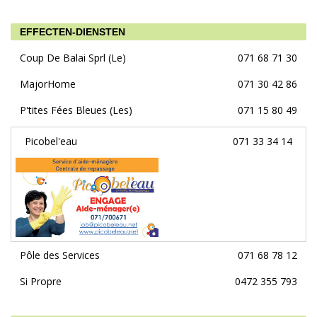
EFFECTEN-DIENSTEN
Coup De Balai Sprl (Le)
071 68 71 30
MajorHome
071 30 42 86
P'tites Fées Bleues (Les)
071 15 80 49
Picobel'eau
071 33 34 14
Pôle des Services
071 68 78 12
Si Propre
0472 355 793