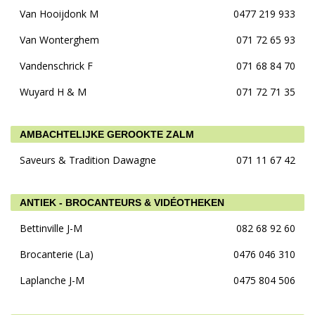
Van Hooijdonk M
0477 219 933
Van Wonterghem
071 72 65 93
Vandenschrick F
071 68 84 70
Wuyard H & M
071 72 71 35
AMBACHTELIJKE GEROOKTE ZALM
Saveurs & Tradition Dawagne
071 11 67 42
ANTIEK - BROCANTEURS & VIDÉOTHEKEN
Bettinville J-M
082 68 92 60
Brocanterie (La)
0476 046 310
Laplanche J-M
0475 804 506