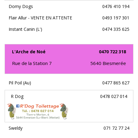
Domy Dogs
0476 410 194
Flair Allur - VENTE EN ATTENTE
0493 197 301
Instant Canin (L')
0474 335 625
L'Arche de Noé
0470 722 318
Rue de la Station 7
5640
Biesmerée
Pil Poil (Au)
0477 865 627
R Dog
0478 027 014
Sweldy
071 72 77 24