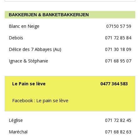
BAKKERIJEN & BANKETBAKKERIJEN
Blanc en Neige
07150 57 59
Debois
071 72 85 84
Délice des 7 Abbayes (Au)
071 30 18 09
Ignace & Stéphanie
071 68 95 07
Le Pain se lève
0477 364 583
Facebook : Le pain se lève
Léglise
071 72 82 45
Maréchal
071 68 82 63