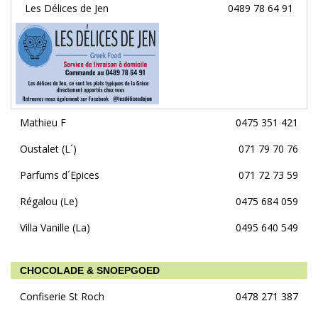
Les Délices de Jen
0489 78 64 91
Mathieu F
0475 351 421
Oustalet (L´)
071 79 70 76
Parfums d´Epices
071 72 73 59
Régalou (Le)
0475 684 059
Villa Vanille (La)
0495 640 549
CHOCOLADE & SNOEPGOED
Confiserie St Roch
0478 271 387