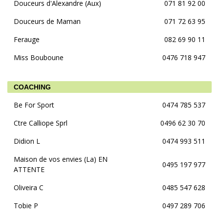
Douceurs d'Alexandre (Aux)
071 81 92 00
Douceurs de Maman
071 72 63 95
Ferauge
082 69 90 11
Miss Bouboune
0476 718 947
COACHING
Be For Sport
0474 785 537
Ctre Calliope Sprl
0496 62 30 70
Didion L
0474 993 511
Maison de vos envies (La) EN
0495 197 977
ATTENTE
Oliveira C
0485 547 628
Tobie P
0497 289 706