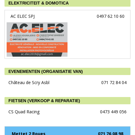
ELEKTRICITEIT & DOMOTICA
AC ELEC SPJ
0497 62 10 60
EVENEMENTEN (ORGANISATIE VAN)
Château de Scry Asbl
071 72 84 04
FIETSEN (VERKOOP & REPARATIE)
CS Quad Racing
0473 449 056
Mettet 2 Roues
071 76 08 98