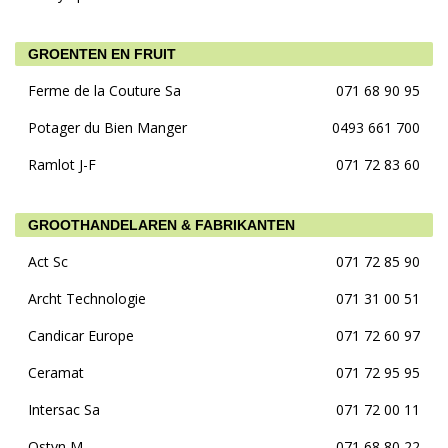
GROENTEN EN FRUIT
Ferme de la Couture Sa
071 68 90 95
Potager du Bien Manger
0493 661 700
Ramlot J-F
071 72 83 60
GROOTHANDELAREN & FABRIKANTEN
Act Sc
071 72 85 90
Archt Technologie
071 31 00 51
Candicar Europe
071 72 60 97
Ceramat
071 72 95 95
Intersac Sa
071 72 00 11
Ostyn M
071 68 80 22