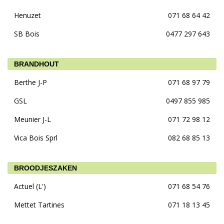
Henuzet
071 68 64 42
SB Bois
0477 297 643
BRANDHOUT
Berthe J-P
071 68 97 79
GSL
0497 855 985
Meunier J-L
071 72 98 12
Vica Bois Sprl
082 68 85 13
BROODJESZAKEN
Actuel (L')
071 68 54 76
Mettet Tartines
071 18 13 45