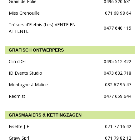
Grain de Folie
0496 320 631
Miss Grenouille
071 68 98 64
Trésors d'Elethis (Les) VENTE EN
0477 640 115
ATTENTE
GRAFISCH ONTWERPERS
Clin d'Œil
0495 512 422
ID Events Studio
0473 632 718
Montagne à Malice
082 67 95 47
Redmist
0477 659 644
GRASMAAIERS & KETTINGZAGEN
Fisette J-F
071 77 16 42
Gravy Sprl
071 79 82 12