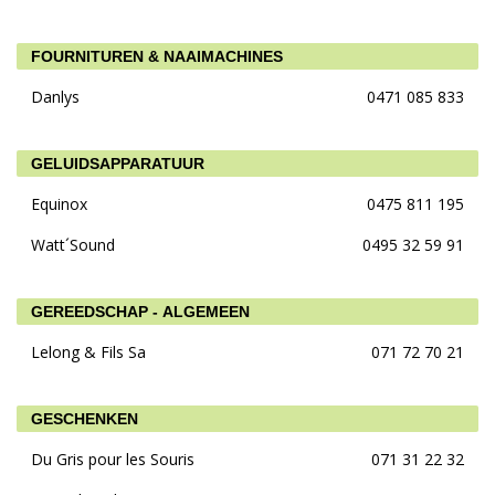
FOURNITUREN & NAAIMACHINES
Danlys
0471 085 833
GELUIDSAPPARATUUR
Equinox
0475 811 195
Watt´Sound
0495 32 59 91
GEREEDSCHAP - ALGEMEEN
Lelong & Fils Sa
071 72 70 21
GESCHENKEN
Du Gris pour les Souris
071 31 22 32