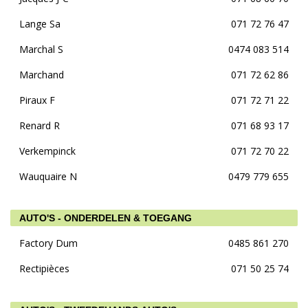
Lange Sa
071 72 76 47
Marchal S
0474 083 514
Marchand
071 72 62 86
Piraux F
071 72 71 22
Renard R
071 68 93 17
Verkempinck
071 72 70 22
Wauquaire N
0479 779 655
AUTO'S - ONDERDELEN & TOEGANG
Factory Dum
0485 861 270
Rectipièces
071 50 25 74