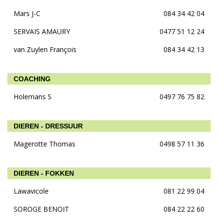
Mars J-C
084 34 42 04
SERVAIS AMAURY
0477 51 12 24
van Zuylen François
084 34 42 13
COACHING
Holemans S
0497 76 75 82
DIEREN - DRESSUUR
Magerotte Thomas
0498 57 11 36
DIEREN - FOKKEN
Lawavicole
081 22 99 04
SOROGE BENOIT
084 22 22 60