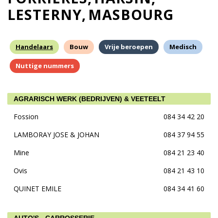
LESTERNY
MASBOURG
Handelaars
Bouw
Vrije beroepen
Medisch
Nuttige nummers
AGRARISCH WERK (BEDRIJVEN) & VEETEELT
Fossion
084 34 42 20
LAMBORAY JOSE & JOHAN
084 37 94 55
Mine
084 21 23 40
Ovis
084 21 43 10
QUINET EMILE
084 34 41 60