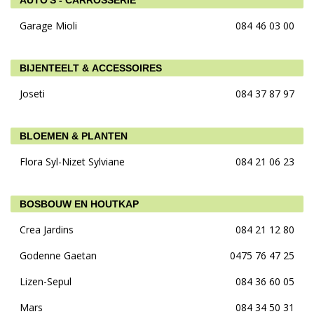
AUTO'S - CARROSSERIE
Garage Mioli
084 46 03 00
BIJENTEELT & ACCESSOIRES
Joseti
084 37 87 97
BLOEMEN & PLANTEN
Flora Syl-Nizet Sylviane
084 21 06 23
BOSBOUW EN HOUTKAP
Crea Jardins
084 21 12 80
Godenne Gaetan
0475 76 47 25
Lizen-Sepul
084 36 60 05
Mars
084 34 50 31