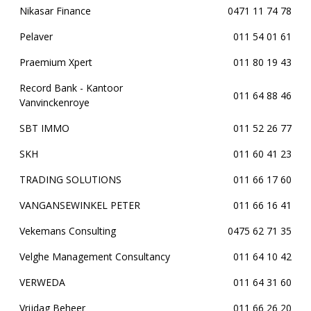
Nikasar Finance
0471 11 74 78
Pelaver
011 54 01 61
Praemium Xpert
011 80 19 43
Record Bank - Kantoor
011 64 88 46
Vanvinckenroye
SBT IMMO
011 52 26 77
SKH
011 60 41 23
TRADING SOLUTIONS
011 66 17 60
VANGANSEWINKEL PETER
011 66 16 41
Vekemans Consulting
0475 62 71 35
Velghe Management Consultancy
011 64 10 42
VERWEDA
011 64 31 60
Vrijdag Beheer
011 66 26 20