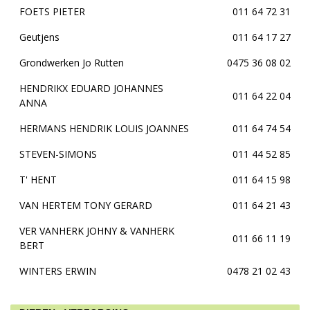
FOETS PIETER
011 64 72 31
Geutjens
011 64 17 27
Grondwerken Jo Rutten
0475 36 08 02
HENDRIKX EDUARD JOHANNES
011 64 22 04
ANNA
HERMANS HENDRIK LOUIS JOANNES
011 64 74 54
STEVEN-SIMONS
011 44 52 85
T' HENT
011 64 15 98
VAN HERTEM TONY GERARD
011 64 21 43
VER VANHERK JOHNY & VANHERK
011 66 11 19
BERT
WINTERS ERWIN
0478 21 02 43