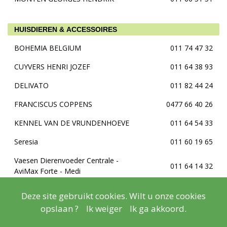
HUISDIEREN & ACCESSOIRES
BOHEMIA BELGIUM
011 74 47 32
CUYVERS HENRI JOZEF
011 64 38 93
DELIVATO
011 82 44 24
FRANCISCUS COPPENS
0477 66 40 26
KENNEL VAN DE VRUNDENHOEVE
011 64 54 33
Seresia
011 60 19 65
Vaesen Dierenvoeder Centrale -
011 64 14 32
AviMax Forte - Medi
Deze site gebruikt cookies. Wilt u onze cookies
HUISHOUDELIJKE APPARATEN - TV - HIFI
opslaan ?
Ik weiger
Ik ga akkoord.
Boudewijn Elektro
011 64 03 00