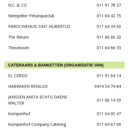
N.C. & CO
011 91 78 37
Neerpelter Petanqueclub
011 64 42 75
PAROCHIEHUIS SINT-HUBERTUS
011 64 34 50
The Return
011 66 66 20
Theunissen
011 64 66 33
CATERAARS & BANKETTEN (ORGANISATIE VAN)
EL CERDO
011 91 64 14
HABRAKEN RENILDE
0474 54 74 84
JANSSEN ANITA ECHTG DAENS
011 66 14 59
WALTER
Kompenhof
011 64 05 47
Kompenhof Company Catering
011 64 67 09