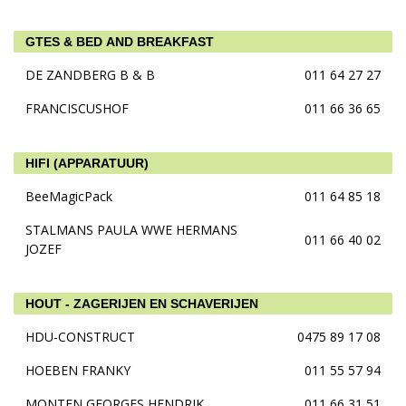
GTES & BED AND BREAKFAST
DE ZANDBERG B & B
011 64 27 27
FRANCISCUSHOF
011 66 36 65
HIFI (APPARATUUR)
BeeMagicPack
011 64 85 18
STALMANS PAULA WWE HERMANS
011 66 40 02
JOZEF
HOUT - ZAGERIJEN EN SCHAVERIJEN
HDU-CONSTRUCT
0475 89 17 08
HOEBEN FRANKY
011 55 57 94
MONTEN GEORGES HENDRIK
011 66 31 51