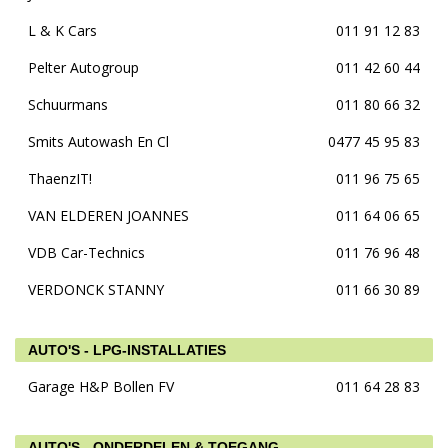
L & K Cars
011 91 12 83
Pelter Autogroup
011 42 60 44
Schuurmans
011 80 66 32
Smits Autowash En Cl
0477 45 95 83
ThaenzIT!
011 96 75 65
VAN ELDEREN JOANNES
011 64 06 65
VDB Car-Technics
011 76 96 48
VERDONCK STANNY
011 66 30 89
AUTO'S - LPG-INSTALLATIES
Garage H&P Bollen FV
011 64 28 83
AUTO'S - ONDERDELEN & TOEGANG