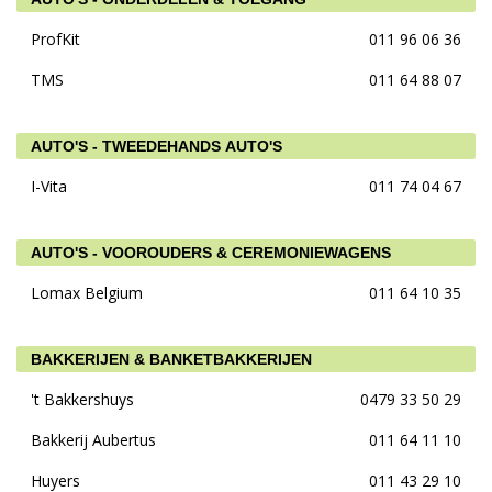
ProfKit
011 96 06 36
TMS
011 64 88 07
AUTO'S - TWEEDEHANDS AUTO'S
I-Vita
011 74 04 67
AUTO'S - VOOROUDERS & CEREMONIEWAGENS
Lomax Belgium
011 64 10 35
BAKKERIJEN & BANKETBAKKERIJEN
't Bakkershuys
0479 33 50 29
Bakkerij Aubertus
011 64 11 10
Huyers
011 43 29 10