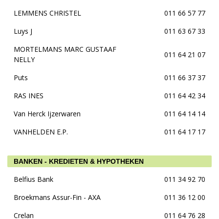
LEMMENS CHRISTEL
011 66 57 77
Luys J
011 63 67 33
MORTELMANS MARC GUSTAAF
011 64 21 07
NELLY
Puts
011 66 37 37
RAS INES
011 64 42 34
Van Herck Ijzerwaren
011 64 14 14
VANHELDEN E.P.
011 64 17 17
BANKEN - KREDIETEN & HYPOTHEKEN
Belfius Bank
011 34 92 70
Broekmans Assur-Fin - AXA
011 36 12 00
Crelan
011 64 76 28