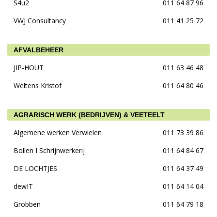
S4u2
011 64 87 96
VWJ Consultancy
011 41 25 72
AFVALBEHEER
JIP-HOUT
011 63 46 48
Weltens Kristof
011 64 80 46
AGRARISCH WERK (BEDRIJVEN) & VEETEELT
Algemene werken Verwielen
011 73 39 86
Bollen I Schrijnwerkerij
011 64 84 67
DE LOCHTJES
011 64 37 49
dewIT
011 64 14 04
Grobben
011 64 79 18