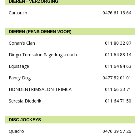
DIEREN - VERZORGING
Cartouch
0476 61 13 64
DIEREN (PENSIOENEN VOOR)
Conan's Clan
011 80 32 87
Dingo Trimsalon & gedragscoach
011 64 88 14
Equissage
011 64 84 63
Fancy Dog
0477 82 01 01
HONDENTRIMSALON TRIMCA
011 66 33 71
Seresia Diederik
011 64 71 50
DISC JOCKEYS
Quadro
0476 39 57 26