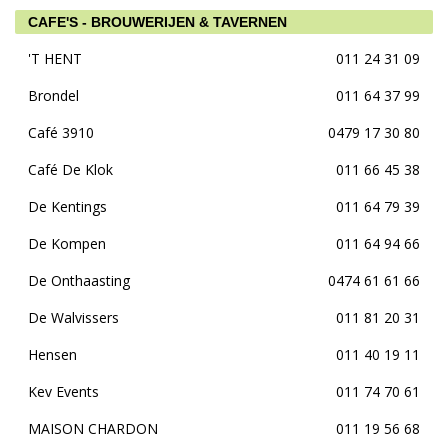
CAFE'S - BROUWERIJEN & TAVERNEN
'T HENT
011 24 31 09
Brondel
011 64 37 99
Café 3910
0479 17 30 80
Café De Klok
011 66 45 38
De Kentings
011 64 79 39
De Kompen
011 64 94 66
De Onthaasting
0474 61 61 66
De Walvissers
011 81 20 31
Hensen
011 40 19 11
Kev Events
011 74 70 61
MAISON CHARDON
011 19 56 68