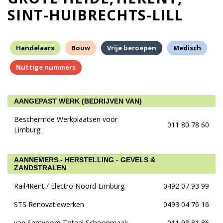
SINT-HUIBRECHTS-LILL
Handelaars
Bouw
Vrije beroepen
Medisch
Nuttige nummers
AANGEPAST WERK (BEDRIJVEN VAN)
Beschermde Werkplaatsen voor
011 80 78 60
Limburg
AANNEMERS - HERSTELLING - GEVELS &
ZANDSTRALEN
Rail4Rent / Electro Noord Limburg
0492 07 93 99
STS Renovatiewerken
0493 04 76 16
van Santvoord Totaal Schoonmaak
011 98 81 86