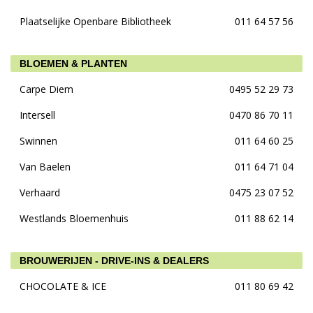
Plaatselijke Openbare Bibliotheek
011 64 57 56
BLOEMEN & PLANTEN
Carpe Diem
0495 52 29 73
Intersell
0470 86 70 11
Swinnen
011 64 60 25
Van Baelen
011 64 71 04
Verhaard
0475 23 07 52
Westlands Bloemenhuis
011 88 62 14
BROUWERIJEN - DRIVE-INS & DEALERS
CHOCOLATE & ICE
011 80 69 42