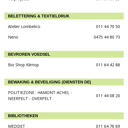
BELETTERING & TEXTIELDRUK
Atelier Lombelico
011 44 70 50
Neno
0475 44 80 73
BEVROREN VOEDSEL
Bio Shop Klimop
011 64 42 88
BEWAKING & BEVEILIGING (DIENSTEN DE)
POLITIEZONE : HAMONT-ACHEL -
011 44 08 20
NEERPELT - OVERPELT
BIBLIOTHEKEN
MEDDET
011 64 76 69