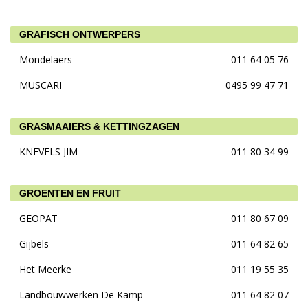
GRAFISCH ONTWERPERS
Mondelaers
011 64 05 76
MUSCARI
0495 99 47 71
GRASMAAIERS & KETTINGZAGEN
KNEVELS JIM
011 80 34 99
GROENTEN EN FRUIT
GEOPAT
011 80 67 09
Gijbels
011 64 82 65
Het Meerke
011 19 55 35
Landbouwwerken De Kamp
011 64 82 07