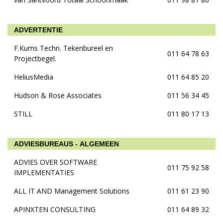
ADVERTENTIE
F.Kums Techn. Tekenbureel en
011 64 78 63
Projectbegel.
HeliusMedia
011 64 85 20
Hudson & Rose Associates
011 56 34 45
STILL
011 80 17 13
ADVIESBUREAUS - ALGEMEEN
ADVIES OVER SOFTWARE
011 75 92 58
IMPLEMENTATIES
ALL IT AND Management Solutions
011 61 23 90
APINXTEN CONSULTING
011 64 89 32