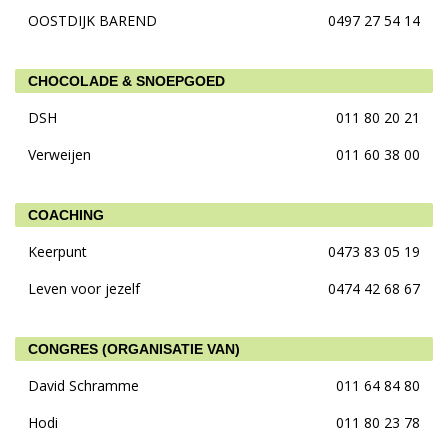
OOSTDIJK BAREND
0497 27 54 14
CHOCOLADE & SNOEPGOED
DSH
011 80 20 21
Verweijen
011 60 38 00
COACHING
Keerpunt
0473 83 05 19
Leven voor jezelf
0474 42 68 67
CONGRES (ORGANISATIE VAN)
David Schramme
011 64 84 80
Hodi
011 80 23 78