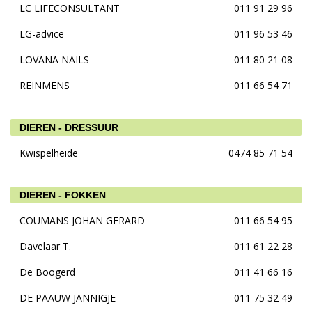
LC LIFECONSULTANT
011 91 29 96
LG-advice
011 96 53 46
LOVANA NAILS
011 80 21 08
REINMENS
011 66 54 71
DIEREN - DRESSUUR
Kwispelheide
0474 85 71 54
DIEREN - FOKKEN
COUMANS JOHAN GERARD
011 66 54 95
Davelaar T.
011 61 22 28
De Boogerd
011 41 66 16
DE PAAUW JANNIGJE
011 75 32 49