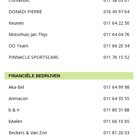
Consentec
011 38 03 61
DONADI PIERRE
016 43 97 64
Keunen
011 64 22 50
Motorhuis Jan Thijs
011 64 04 76
OO Team
011 66 20 34
PINNACLE SPORTSCARS
011 76 15 52
FINANCIËLE BEDRIJVEN
Aka-Bel
011 64 99 98
Anmacon
011 64 35 55
b & n
011 80 31 88
bAelen
011 66 10 65
Beckers & Van Zon
011 81 20 03