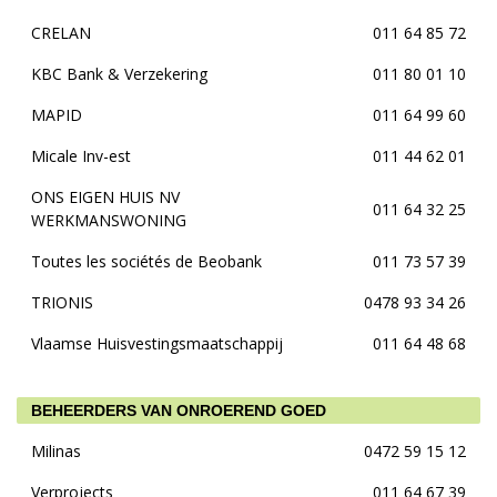
CRELAN
011 64 85 72
KBC Bank & Verzekering
011 80 01 10
MAPID
011 64 99 60
Micale Inv-est
011 44 62 01
ONS EIGEN HUIS NV
011 64 32 25
WERKMANSWONING
Toutes les sociétés de Beobank
011 73 57 39
TRIONIS
0478 93 34 26
Vlaamse Huisvestingsmaatschappij
011 64 48 68
BEHEERDERS VAN ONROEREND GOED
Milinas
0472 59 15 12
Verprojects
011 64 67 39