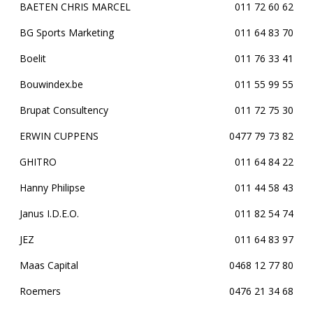
BAETEN CHRIS MARCEL
011 72 60 62
BG Sports Marketing
011 64 83 70
Boelit
011 76 33 41
Bouwindex.be
011 55 99 55
Brupat Consultency
011 72 75 30
ERWIN CUPPENS
0477 79 73 82
GHITRO
011 64 84 22
Hanny Philipse
011 44 58 43
Janus I.D.E.O.
011 82 54 74
JEZ
011 64 83 97
Maas Capital
0468 12 77 80
Roemers
0476 21 34 68