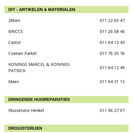
DIY - ARTIKELEN & MATERIALEN
26tien
011 22 65 47
BRICCS
011 26 08 40
Castor
011 64 12 43
Coenen Parket
011 76 35 76
KONINGS MARCEL & KONINGS
011 64 12 49
PATRICK
Maes
011 64 31 15
DRINGENDE HUISREPARATIES
Klusservice Henkel
011 96 27 07
DROGISTERIJEN