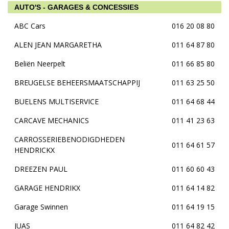
AUTO'S - GARAGES & CONCESSIES
ABC Cars
016 20 08 80
ALEN JEAN MARGARETHA
011 64 87 80
Beliën Neerpelt
011 66 85 80
BREUGELSE BEHEERSMAATSCHAPPIJ
011 63 25 50
BUELENS MULTISERVICE
011 64 68 44
CARCAVE MECHANICS
011 41 23 63
CARROSSERIEBENODIGDHEDEN
011 64 61 57
HENDRICKX
DREEZEN PAUL
011 60 60 43
GARAGE HENDRIKX
011 64 14 82
Garage Swinnen
011 64 19 15
JUAS
011 64 82 42