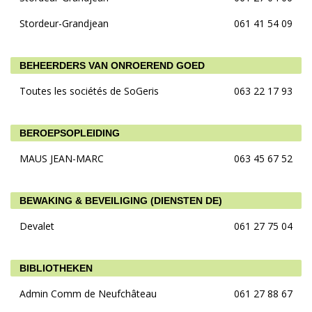
Stordeur-Grandjean
061 41 54 09
BEHEERDERS VAN ONROEREND GOED
Toutes les sociétés de SoGeris
063 22 17 93
BEROEPSOPLEIDING
MAUS JEAN-MARC
063 45 67 52
BEWAKING & BEVEILIGING (DIENSTEN DE)
Devalet
061 27 75 04
BIBLIOTHEKEN
Admin Comm de Neufchâteau
061 27 88 67