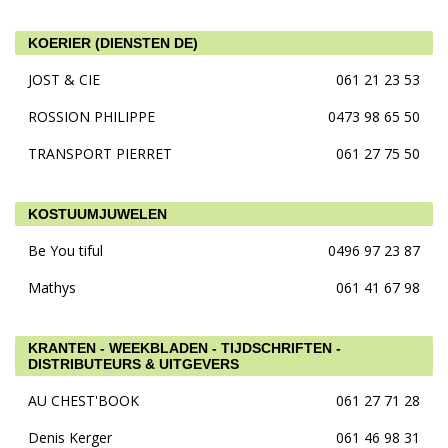
KOERIER (DIENSTEN DE)
JOST & CIE
061 21 23 53
ROSSION PHILIPPE
0473 98 65 50
TRANSPORT PIERRET
061 27 75 50
KOSTUUMJUWELEN
Be You tiful
0496 97 23 87
Mathys
061 41 67 98
KRANTEN - WEEKBLADEN - TIJDSCHRIFTEN -
DISTRIBUTEURS & UITGEVERS
AU CHEST'BOOK
061 27 71 28
Denis Kerger
061 46 98 31