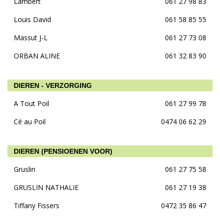
Lambert
061 27 98 83
Louis David
061 58 85 55
Massut J-L
061 27 73 08
ORBAN ALINE
061 32 83 90
DIEREN - VERZORGING
A Tout Poil
061 27 99 78
Cé au Poil
0474 06 62 29
DIEREN (PENSIOENEN VOOR)
Gruslin
061 27 75 58
GRUSLIN NATHALIE
061 27 19 38
Tiffany Fissers
0472 35 86 47