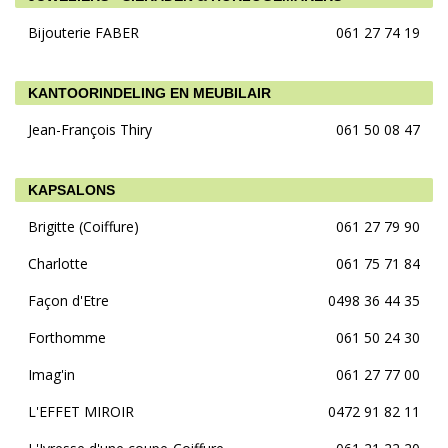
Bijouterie FABER
061 27 74 19
KANTOORINDELING EN MEUBILAIR
Jean-François Thiry
061 50 08 47
KAPSALONS
Brigitte (Coiffure)
061 27 79 90
Charlotte
061 75 71 84
Façon d'Etre
0498 36 44 35
Forthomme
061 50 24 30
Imag'in
061 27 77 00
L'EFFET MIROIR
0472 91 82 11