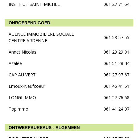
INSTITUT SAINT-MICHEL
061 27 71 64
ONROEREND GOED
AGENCE IMMOBILIERE SOCIALE
061 53 57 55
CENTRE ARDENNE
Annet Nicolas
061 29 29 81
Azalée
061 51 28 44
CAP AU VERT
061 27 97 67
Ernoux-Neufcoeur
061 46 41 51
LONGLIMMO
061 27 76 68
Topimmo
061 41 24 07
ONTWERPBUREAUS - ALGEMEEN