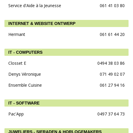
Service d'Aide à la Jeunesse
061 41 03 80
INTERNET & WEBSITE ONTWERP
Hermant
061 61 44 20
IT - COMPUTERS
Closset E
0494 38 03 86
Denys Véronique
071 49 02 07
Ensemble Cuisine
061 27 94 16
IT - SOFTWARE
Pac'App
0497 37 64 73
JUWELIERS - SIERADEN & HORLOGEMAKERS