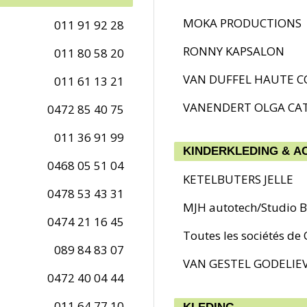
MOKA PRODUCTIONS
011 91 92 28
RONNY KAPSALON
011 80 58 20
VAN DUFFEL HAUTE C
011 61 13 21
VANENDERT OLGA CA
0472 85 40 75
011 36 91 99
KINDERKLEDING & A
0468 05 51 04
KETELBUTERS JELLE
0478 53 43 31
MJH autotech/Studio B
0474 21 16 45
Toutes les sociétés de
089 84 83 07
VAN GESTEL GODELIE
0472 40 04 44
011 64 77 10