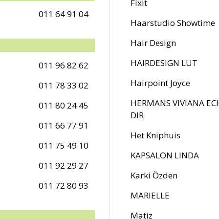
Fixit
011 64 91 04
Haarstudio Showtime
Hair Design
HAIRDESIGN LUT
011 96 82 62
Hairpoint Joyce
011 78 33 02
HERMANS VIVIANA EC
011 80 24 45
DIR
011 66 77 91
Het Kniphuis
011 75 49 10
KAPSALON LINDA
011 92 29 27
Karki Özden
011 72 80 93
MARIELLE
Matiz