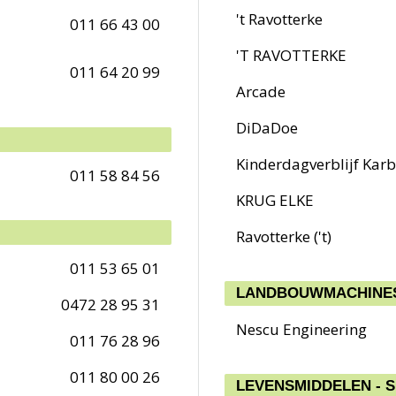
't Ravotterke
011 66 43 00
'T RAVOTTERKE
011 64 20 99
Arcade
DiDaDoe
Kinderdagverblijf Karb
011 58 84 56
KRUG ELKE
Ravotterke ('t)
011 53 65 01
LANDBOUWMACHINES
0472 28 95 31
Nescu Engineering
011 76 28 96
011 80 00 26
LEVENSMIDDELEN - 