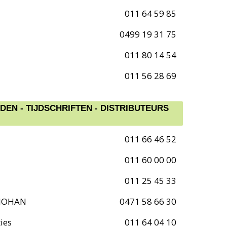
011 64 59 85
0499 19 31 75
011 80 14 54
011 56 28 69
EN - TIJDSCHRIFTEN - DISTRIBUTEURS
011 66 46 52
011 60 00 00
011 25 45 33
 JOHAN
0471 58 66 30
ies
011 64 04 10