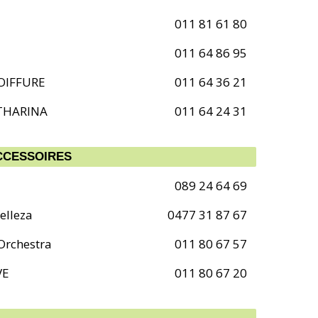
011 81 61 80
011 64 86 95
OIFFURE
011 64 36 21
THARINA
011 64 24 31
CCESSOIRES
089 24 64 69
elleza
0477 31 87 67
 Orchestra
011 80 67 57
VE
011 80 67 20