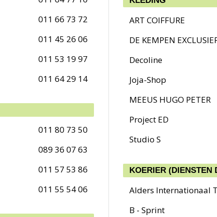
KLEDING
011 66 73 72
ART COIFFURE
011 45 26 06
DE KEMPEN EXCLUSIE
011 53 19 97
Decoline
011 64 29 14
Joja-Shop
MEEUS HUGO PETER
Project ED
011 80 73 50
Studio S
089 36 07 63
011 57 53 86
KOERIER (DIENSTEN 
011 55 54 06
Alders Internationaal 
B - Sprint