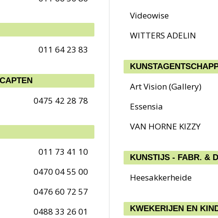
Videowise
WITTERS ADELIN
011 64 23 83
KUNSTAGENTSCHAPP
ICAPTEN
Art Vision (Gallery)
0475 42 28 78
Essensia
VAN HORNE KIZZY
011 73 41 10
KUNSTIJS - FABR. &
0470 04 55 00
Heesakkerheide
0476 60 72 57
KWEKERIJEN EN KIN
0488 33 26 01