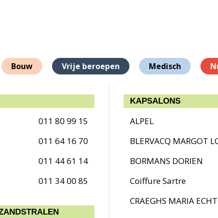
Bouw
Vrije beroepen
Medisch
N
KAPSALONS
011 80 99 15
ALPEL
011 64 16 70
BLERVACQ MARGOT LO
011 44 61 14
BORMANS DORIEN
011 34 00 85
Coiffure Sartre
CRAEGHS MARIA ECHT
 ZANDSTRALEN