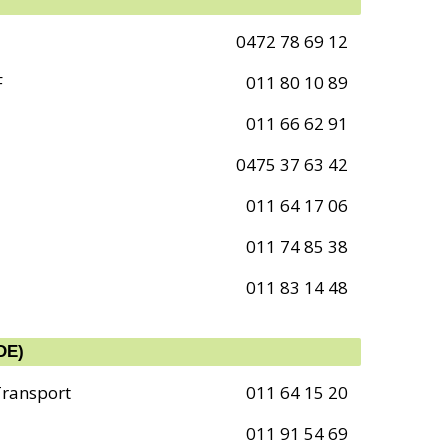
0472 78 69 12
F
011 80 10 89
011 66 62 91
0475 37 63 42
011 64 17 06
011 74 85 38
011 83 14 48
DE)
Transport
011 64 15 20
011 91 54 69