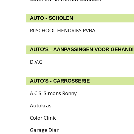
AUTO - SCHOLEN
RIJSCHOOL HENDRIKS PVBA
AUTO'S - AANPASSINGEN VOOR GEHAND
D.V.G
AUTO'S - CARROSSERIE
A.C.S. Simons Ronny
Autokras
Color Clinic
Garage Diar