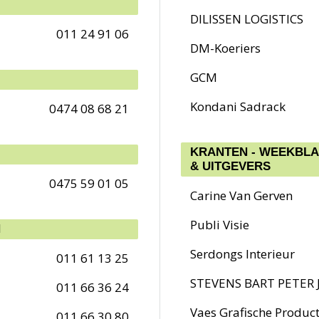
DILISSEN LOGISTICS
011 24 91 06
DM-Koeriers
GCM
Kondani Sadrack
0474 08 68 21
KRANTEN - WEEKBLAD
& UITGEVERS
0475 59 01 05
Carine Van Gerven
Publi Visie
N
Serdongs Interieur
011 61 13 25
STEVENS BART PETER
011 66 36 24
Vaes Grafische Product
011 66 30 80