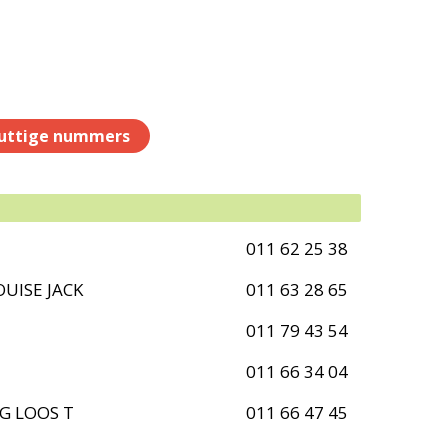
uttige nummers
011 62 25 38
UISE JACK
011 63 28 65
011 79 43 54
011 66 34 04
G LOOS T
011 66 47 45