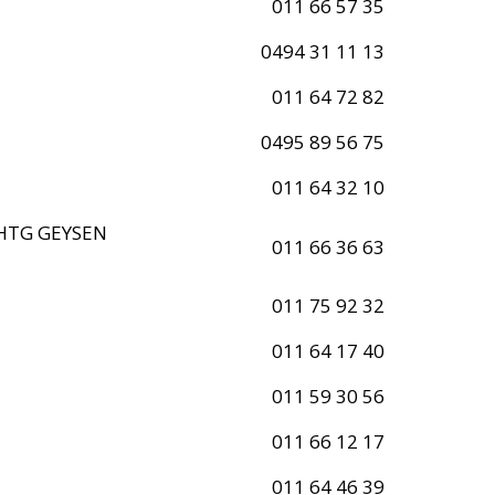
011 66 57 35
0494 31 11 13
011 64 72 82
0495 89 56 75
011 64 32 10
HTG GEYSEN
011 66 36 63
011 75 92 32
011 64 17 40
011 59 30 56
011 66 12 17
011 64 46 39