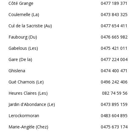
Côté Grange
0477 189 371
Coulemelle (La)
0473 843 325
Cul de la Sacristie (Au)
0477 654 411
Faubourg (Du)
0476 665 982
Gabelous (Les)
0475 421 011
Gare (De la)
0477 224 004
Ghislena
0474 400 471
Gué Charnois (Le)
0496 242 406
Heures Claires (Les)
082 74 59 56
Jardin d'Abondance (Le)
0473 895 159
Lerockormoran
0483 604 895
Marie-Angèle (Chez)
0475 673 174