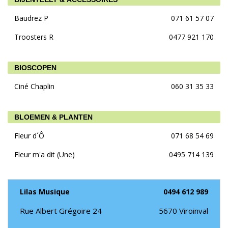
Baudrez P
071 61 57 07
Troosters R
0477 921 170
BIOSCOPEN
Ciné Chaplin
060 31 35 33
BLOEMEN & PLANTEN
Fleur d´Ô
071 68 54 69
Fleur m'a dit (Une)
0495 714 139
Lilas Musique
0494 612 989
Rue Albert Grégoire 24
5670
Viroinval