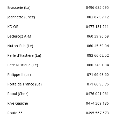
Brasserie (La)
0496 635 095
Jeannette (Chez)
082 67 87 12
KD'OR
0477 131 911
Leclercqz A-M
060 39 90 69
Nuton-Pub (Le)
060 45 69 04
Perle d'Hastière (La)
082 66 62 52
Petit Rustique (Le)
060 34 91 34
Philippe II (Le)
071 66 68 60
Porte de France (La)
071 66 95 76
Raoul (Chez)
0476 021 061
Rive Gauche
0474 309 186
Route 66
0495 567 673