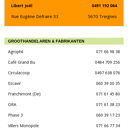
Libert Joël
0491 192 064
Rue Eugène Defraire 33
5670
Treignes
GROOTHANDELAREN & FABRIKANTEN
Agrophil
071 66 98 38
Café Grand Bu
0484 709 256
Circulacoop
0497 638 076
Escavir
060 39 00 35
Franchimont (De)
071 61 45 80
ORA
071 61 38 23
Phase 3
060 39 17 23
Villers Monopole
071 66 77 34