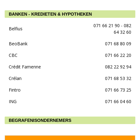
BANKEN - KREDIETEN & HYPOTHEKEN
071 66 21 90 - 082
Belfius
64 32 60
BeoBank
071 68 80 09
CBC
071 66 22 20
Crédit Famenne
082 22 92 94
Crélan
071 68 53 32
Fintro
071 66 73 25
ING
071 66 04 60
BEGRAFENISONDERNEMERS