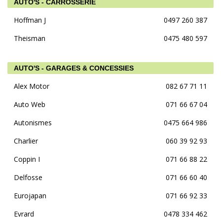
AUTO'S - CARROSSERIE
Hoffman J
0497 260 387
Theisman
0475 480 597
AUTO'S - GARAGES & CONCESSIES
Alex Motor
082 67 71 11
Auto Web
071 66 67 04
Autonismes
0475 664 986
Charlier
060 39 92 93
Coppin I
071 66 88 22
Delfosse
071 66 60 40
Eurojapan
071 66 92 33
Evrard
0478 334 462