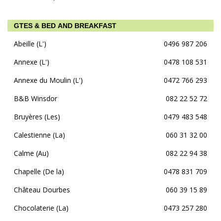
GTES & BED AND BREAKFAST
Abeille (L')
0496 987 206
Annexe (L')
0478 108 531
Annexe du Moulin (L')
0472 766 293
B&B Winsdor
082 22 52 72
Bruyères (Les)
0479 483 548
Calestienne (La)
060 31 32 00
Calme (Au)
082 22 94 38
Chapelle (De la)
0478 831 709
Château Dourbes
060 39 15 89
Chocolaterie (La)
0473 257 280