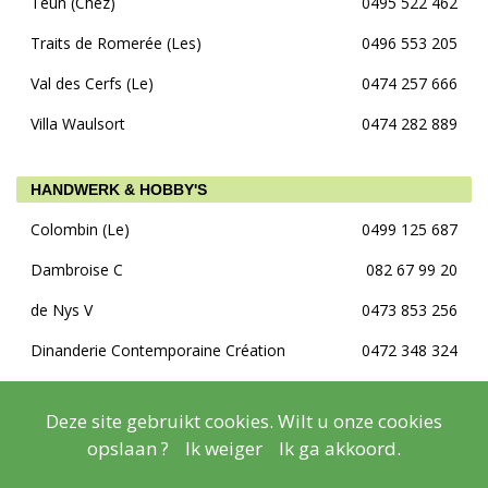
Teun (Chez)
0495 522 462
Traits de Romerée (Les)
0496 553 205
Val des Cerfs (Le)
0474 257 666
Villa Waulsort
0474 282 889
HANDWERK & HOBBY'S
Colombin (Le)
0499 125 687
Dambroise C
082 67 99 20
de Nys V
0473 853 256
Dinanderie Contemporaine Création
0472 348 324
Espace Elément-Terre
0493 527 805
Deze site gebruikt cookies. Wilt u onze cookies
Fevry A
0476 898 958
opslaan ?
Ik weiger
Ik ga akkoord.
Hendrickx R
0492 783 353