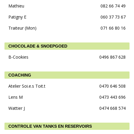
Mathieu
082 66 74 49
Patigny E
060 37 73 67
Traiteur (Mon)
071 66 80 16
CHOCOLADE & SNOEPGOED
B-Cookies
0496 867 628
COACHING
Atelier Soi.e.s Toit.t
0470 646 508
Lens M
0473 443 696
Wattier J
0474 668 574
CONTROLE VAN TANKS EN RESERVOIRS