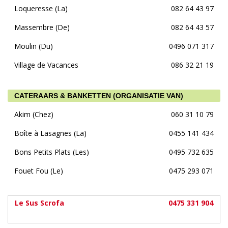
Loqueresse (La)
082 64 43 97
Massembre (De)
082 64 43 57
Moulin (Du)
0496 071 317
Village de Vacances
086 32 21 19
CATERAARS & BANKETTEN (ORGANISATIE VAN)
Akim (Chez)
060 31 10 79
Boîte à Lasagnes (La)
0455 141 434
Bons Petits Plats (Les)
0495 732 635
Fouet Fou (Le)
0475 293 071
Le Sus Scrofa
0475 331 904