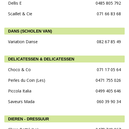
Dellis E
0485 805 792
Scaillet & Cie
071 66 83 68
DANS (SCHOLEN VAN)
Variation Danse
082 67 85 49
DELICATESSEN & DELICATESSEN
Choco & Co
071 17 05 64
Perles du Coin (Les)
0471 755 026
Piccola Italia
0499 405 646
Saveurs Mada
060 39 90 34
DIEREN - DRESSUUR