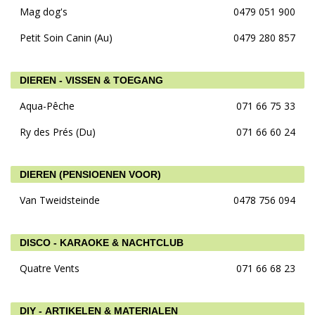
Mag dog's
0479 051 900
Petit Soin Canin (Au)
0479 280 857
DIEREN - VISSEN & TOEGANG
Aqua-Pêche
071 66 75 33
Ry des Prés (Du)
071 66 60 24
DIEREN (PENSIOENEN VOOR)
Van Tweidsteinde
0478 756 094
DISCO - KARAOKE & NACHTCLUB
Quatre Vents
071 66 68 23
DIY - ARTIKELEN & MATERIALEN