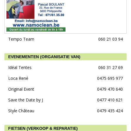
Tempo Team
060 21 03 94
EVENEMENTEN (ORGANISATIE VAN)
Idéal Tentes
060 31 27 69
Loca René
0475 695 977
Original Event
0479 470 640
Save the Date by J
0477 410 621
Style Château
0479 435 424
FIETSEN (VERKOOP & REPARATIE)