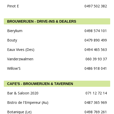
Pinot E
0497 502 382
BROUWERIJEN - DRIVE-INS & DEALERS
Bierylium
0498 574 101
Bouty
0479 890 499
Eaux Vives (Des)
0494 465 563
Vanderzwalmen
060 39 93 37
Willow'S
0486 918 041
CAFE'S - BROUWERIJEN & TAVERNEN
Bar & Saloon 2020
071 12 72 14
Bistro de l'Empereur (Au)
0487 365 969
Botanique (Le)
0498 769 261