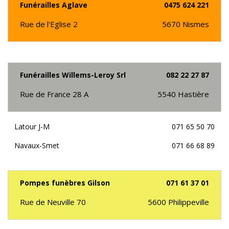
Funérailles Aglave
0475 624 221
Rue de l'Eglise 2
5670
Nismes
Funérailles Willems-Leroy Srl
082 22 27 87
Rue de France 28 A
5540
Hastière
Latour J-M
071 65 50 70
Navaux-Smet
071 66 68 89
Pompes funèbres Gilson
071 61 37 01
Rue de Neuville 70
5600
Philippeville