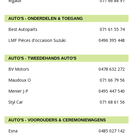
Rigaux
071 66 88 97
AUTO'S - ONDERDELEN & TOEGANG
Best Autoparts
071 61 55 74
LMF Pièces d'occasion Suzuki
0496 395 448
AUTO'S - TWEEDEHANDS AUTO'S
BV Motors
0478 632 272
Maudoux O
071 66 79 56
Menier J-P
0495 447 540
Styl Car
071 68 61 56
AUTO'S - VOOROUDERS & CEREMONIEWAGENS
Esna
0485 027 142