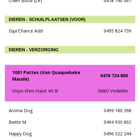
Chien Botté (Le)
0478 740 067
DIEREN - SCHUILPLAATSEN (VOOR)
Equi'Chance Asbl
0495 824 739
DIEREN - VERZORGING
1001 Pattes (Van Quaquebeke
0476 724 800
Maude)
Voye-d'en-Haut 40 B
5680
Vodelée
Aroma Dog
0499 180 398
Biette M
0494 930 892
Happy Dog
0496 322 244