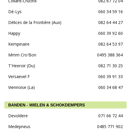
Collard-Crucifix
082 67 72 04
Dé-Lys
060 34 59 16
Délices de la Frontière (Aux)
082 64 44 27
Happy
060 39 92 60
Kempinaire
082 64 53 97
Mmm Cro'Bon
0495 388 364
T'Heeroir (Du)
082 71 30 25
Versaevel F
060 39 91 33
Viennoise (La)
060 34 68 47
BANDEN - WIELEN & SCHOKDEMPERS
Devoldere
071 66 72 44
Medepneus
0485 771 902