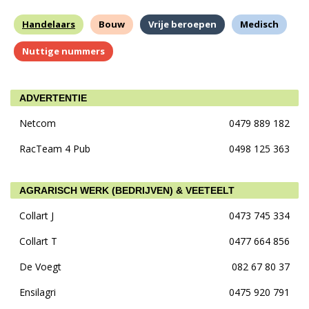
Handelaars
Bouw
Vrije beroepen
Medisch
Nuttige nummers
ADVERTENTIE
Netcom
0479 889 182
RacTeam 4 Pub
0498 125 363
AGRARISCH WERK (BEDRIJVEN) & VEETEELT
Collart J
0473 745 334
Collart T
0477 664 856
De Voegt
082 67 80 37
Ensilagri
0475 920 791