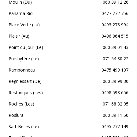
Moulin (Du)
060 39 12 26
Panama Rio
0477 772 756
Place Verte (La)
0493 273 994
Plaisir (Au)
0496 864 515
Point du Jour (Le)
060 39 01 43
Presbytère (Le)
071 54 30 22
Ramponneau
0475 499 107
Regniessart (De)
060 39 99 30
Restanques (Les)
0498 598 656
Roches (Les)
071 68 82 05
Roslura
060 39 11 50
Sart-Belles (Le)
0495 777 149