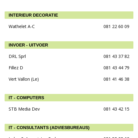
INTERIEUR DECORATIE
Wathelet A-C
081 22 60 09
INVOER - UITVOER
DRL Sprl
081 43 37 82
Fillez D
081 43 44 79
Vert Vallon (Le)
081 41 46 38
IT - COMPUTERS
STB Media Dev
081 43 42 15
IT - CONSULTANTS (ADVIESBUREAUS)