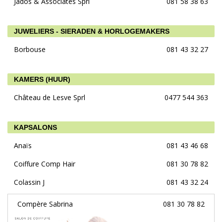
Jados & Associates Sprl
081 58 38 63
JUWELIERS - SIERADEN & HORLOGEMAKERS
Borbouse
081 43 32 27
KAMERS (HUUR)
Château de Lesve Sprl
0477 544 363
KAPSALONS
Anaïs
081 43 46 68
Coiffure Comp Hair
081 30 78 82
Colassin J
081 43 32 24
Compère Sabrina
081 30 78 82