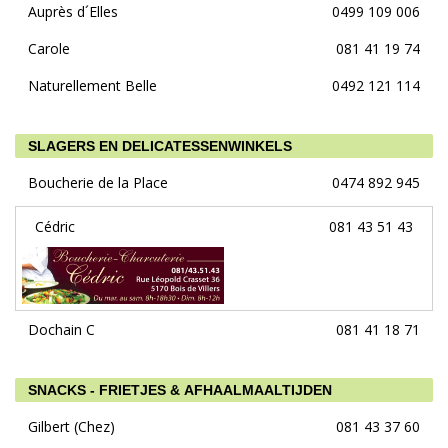
Auprès d´Elles
0499 109 006
Carole
081 41 19 74
Naturellement Belle
0492 121 114
SLAGERS EN DELICATESSENWINKELS
Boucherie de la Place
0474 892 945
Cédric
081 43 51 43
Dochain C
081 41 18 71
SNACKS - FRIETJES & AFHAALMAALTIJDEN
Gilbert (Chez)
081 43 37 60