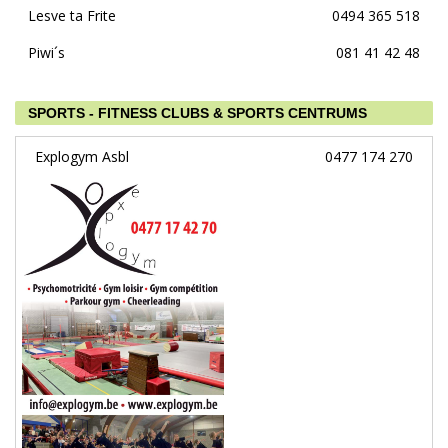
Lesve ta Frite
0494 365 518
Piwi´s
081 41 42 48
SPORTS - FITNESS CLUBS & SPORTS CENTRUMS
Explogym Asbl
0477 174 270