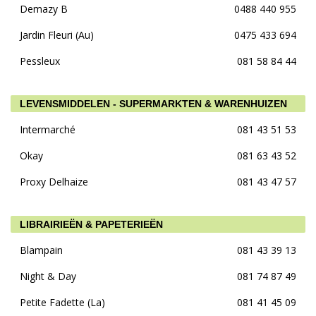
Demazy B
0488 440 955
Jardin Fleuri (Au)
0475 433 694
Pessleux
081 58 84 44
LEVENSMIDDELEN - SUPERMARKTEN & WARENHUIZEN
Intermarché
081 43 51 53
Okay
081 63 43 52
Proxy Delhaize
081 43 47 57
LIBRAIRIEËN & PAPETERIEËN
Blampain
081 43 39 13
Night & Day
081 74 87 49
Petite Fadette (La)
081 41 45 09