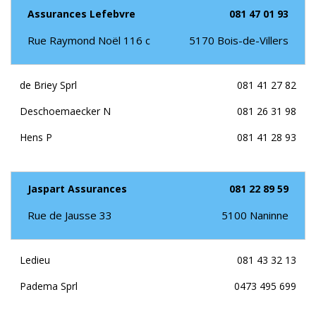
Assurances Lefebvre
081 47 01 93
Rue Raymond Noël 116 c
5170
Bois-de-Villers
de Briey Sprl
081 41 27 82
Deschoemaecker N
081 26 31 98
Hens P
081 41 28 93
Jaspart Assurances
081 22 89 59
Rue de Jausse 33
5100
Naninne
Ledieu
081 43 32 13
Padema Sprl
0473 495 699