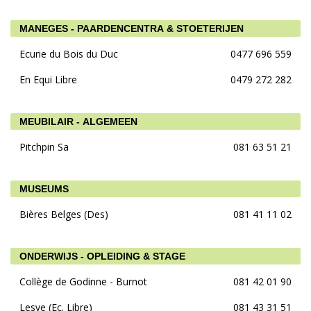
MANEGES - PAARDENCENTRA & STOETERIJEN
Ecurie du Bois du Duc
0477 696 559
En Equi Libre
0479 272 282
MEUBILAIR - ALGEMEEN
Pitchpin Sa
081 63 51 21
MUSEUMS
Bières Belges (Des)
081 41 11 02
ONDERWIJS - OPLEIDING & STAGE
Collège de Godinne - Burnot
081 42 01 90
Lesve (Ec. Libre)
081 43 31 51