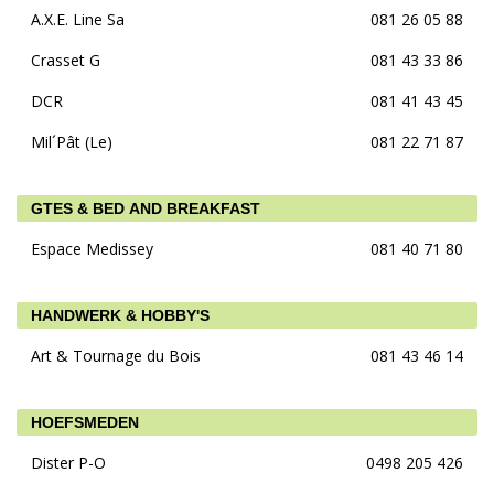
A.X.E. Line Sa
081 26 05 88
Crasset G
081 43 33 86
DCR
081 41 43 45
Mil´Pât (Le)
081 22 71 87
GTES & BED AND BREAKFAST
Espace Medissey
081 40 71 80
HANDWERK & HOBBY'S
Art & Tournage du Bois
081 43 46 14
HOEFSMEDEN
Dister P-O
0498 205 426