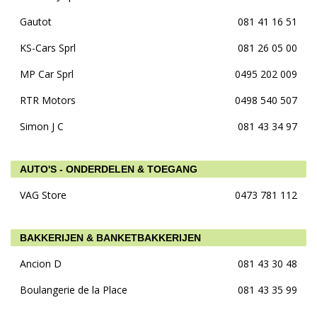
Gautot
081 41 16 51
KS-Cars Sprl
081 26 05 00
MP Car Sprl
0495 202 009
RTR Motors
0498 540 507
Simon J C
081 43 34 97
AUTO'S - ONDERDELEN & TOEGANG
VAG Store
0473 781 112
BAKKERIJEN & BANKETBAKKERIJEN
Ancion D
081 43 30 48
Boulangerie de la Place
081 43 35 99