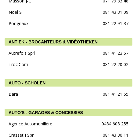
Masson J-C
071 79 83 48
Noel S
081 43 31 09
Porignaux
081 22 91 37
ANTIEK - BROCANTEURS & VIDÉOTHEKEN
Autrefois Sprl
081 41 23 57
Troc.Com
081 22 20 02
AUTO - SCHOLEN
Bara
081 41 21 55
AUTO'S - GARAGES & CONCESSIES
Agence Automobilière
0484 603 255
Crasset J Sprl
081 43 36 11