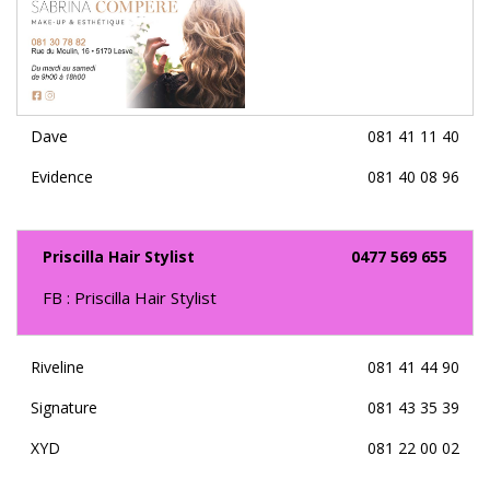
Dave
081 41 11 40
Evidence
081 40 08 96
Priscilla Hair Stylist
0477 569 655
FB : Priscilla Hair Stylist
Riveline
081 41 44 90
Signature
081 43 35 39
XYD
081 22 00 02