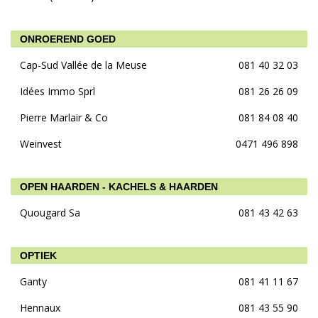
ONROEREND GOED
Cap-Sud Vallée de la Meuse
081 40 32 03
Idées Immo Sprl
081 26 26 09
Pierre Marlair & Co
081 84 08 40
Weinvest
0471 496 898
OPEN HAARDEN - KACHELS & HAARDEN
Quougard Sa
081 43 42 63
OPTIEK
Ganty
081 41 11 67
Hennaux
081 43 55 90