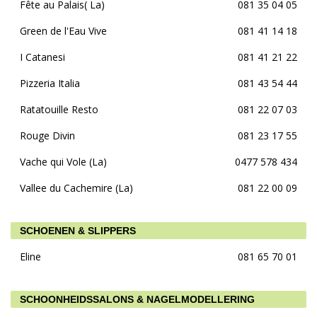
Fête au Palais( La)
081 35 04 05
Green de l'Eau Vive
081 41 14 18
I Catanesi
081 41 21 22
Pizzeria Italia
081 43 54 44
Ratatouille Resto
081 22 07 03
Rouge Divin
081 23 17 55
Vache qui Vole (La)
0477 578 434
Vallee du Cachemire (La)
081 22 00 09
SCHOENEN & SLIPPERS
Eline
081 65 70 01
SCHOONHEIDSSALONS & NAGELMODELLERING