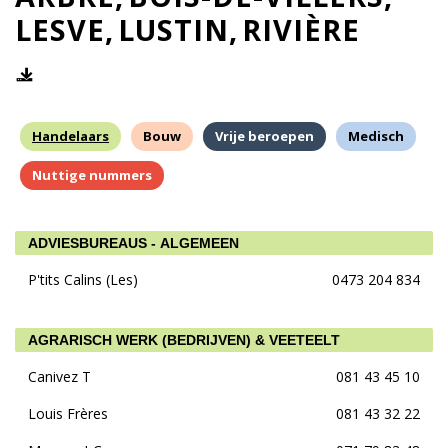
LESVE
LUSTIN
RIVIÈRE
Handelaars
Bouw
Vrije beroepen
Medisch
Nuttige nummers
ADVIESBUREAUS - ALGEMEEN
P'tits Calins (Les)
0473 204 834
AGRARISCH WERK (BEDRIJVEN) & VEETEELT
Canivez T
081 43 45 10
Louis Frères
081 43 32 22