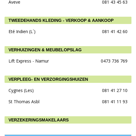
Aveve
081 43 45 63
TWEEDEHANDS KLEDING - VERKOOP & AANKOOP
Eté Indien (L´)
081 41 42 60
VERHUIZINGEN & MEUBELOPSLAG
Lift Express - Namur
0473 736 769
VERPLEEG- EN VERZORGINGSHUIZEN
Cygnes (Les)
081 41 27 10
St Thomas Asbl
081 41 11 93
VERZEKERINGSMAKELAARS