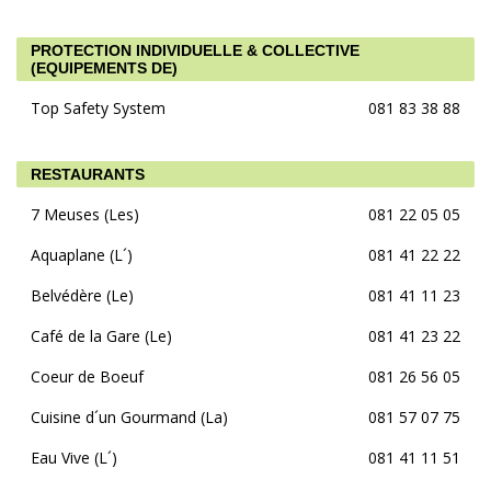
PROTECTION INDIVIDUELLE & COLLECTIVE
(EQUIPEMENTS DE)
Top Safety System
081 83 38 88
RESTAURANTS
7 Meuses (Les)
081 22 05 05
Aquaplane (L´)
081 41 22 22
Belvédère (Le)
081 41 11 23
Café de la Gare (Le)
081 41 23 22
Coeur de Boeuf
081 26 56 05
Cuisine d´un Gourmand (La)
081 57 07 75
Eau Vive (L´)
081 41 11 51