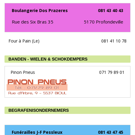
Boulangerie Dos Prazeres
081 43 40 43
Rue des Six Bras 35
5170
Profondeville
Four à Pain (Le)
081 41 10 78
BANDEN - WIELEN & SCHOKDEMPERS
Pinon Pneus
071 79 89 01
BEGRAFENISONDERNEMERS
Funérailles J-F Pessleux
081 43 47 45