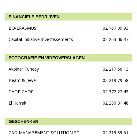
FINANCIËLE BEDRIJVEN
BO-ERASMUS
02 767 09 93
Capital Initiative Investissements
02 253 46 37
FOTOGRAFIE EN VIDEOVERSLAGEN
Akpinar Tuncay
02 217 56 13
Beam & Jewel
02 219 79 58
CHOP CHOP
02 372 22 45
El Harrak
02 280 31 48
GESCHENKEN
CAD MANAGEMENT SOLUTION SC
02 219 39 61