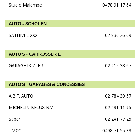
Studio Malembe
0478 91 17 64
AUTO - SCHOLEN
SATHIVEL XXX
02 830 26 09
AUTO'S - CARROSSERIE
GARAGE IKIZLER
02 215 38 67
AUTO'S - GARAGES & CONCESSIES
A.B.F. AUTO
02 784 30 57
MICHELIN BELUX N.V.
02 231 11 95
Saber
02 241 77 25
TMCC
0498 71 55 33