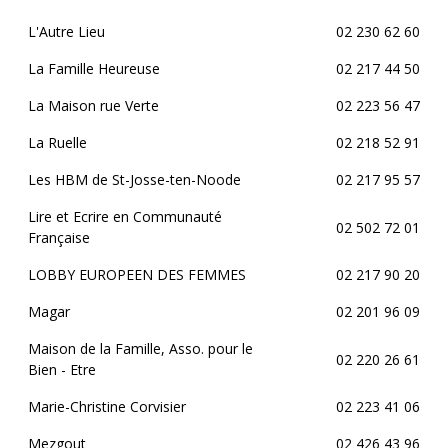
L'Autre Lieu
02 230 62 60
La Famille Heureuse
02 217 44 50
La Maison rue Verte
02 223 56 47
La Ruelle
02 218 52 91
Les HBM de St-Josse-ten-Noode
02 217 95 57
Lire et Ecrire en Communauté
02 502 72 01
Française
LOBBY EUROPEEN DES FEMMES
02 217 90 20
Magar
02 201 96 09
Maison de la Famille, Asso. pour le
02 220 26 61
Bien - Etre
Marie-Christine Corvisier
02 223 41 06
Mezgout
02 426 43 96