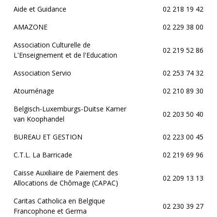
Aide et Guidance
02 218 19 42
AMAZONE
02 229 38 00
Association Culturelle de
02 219 52 86
L'Enseignement et de l'Education
Association Servio
02 253 74 32
Atouménage
02 210 89 30
Belgisch-Luxemburgs-Duitse Kamer
02 203 50 40
van Koophandel
BUREAU ET GESTION
02 223 00 45
C.T.L. La Barricade
02 219 69 96
Caisse Auxiliaire de Paiement des
02 209 13 13
Allocations de Chômage (CAPAC)
Caritas Catholica en Belgique
02 230 39 27
Francophone et Germa