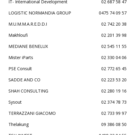
IT- International Development
02 687 58 47
LOGISTIC NORMANDIA GROUP
0475 74 09 57
M.U.M.M.A.R.E.D.D.I
02 742 20 38
Makhloufi
02 201 39 98
MEDIANE BENELUX
02 545 11 55
Mister iParts
02 330 04 06
PSE Consult
02 772 65 45
SADDE AND CO
02 223 53 20
SHAH CONSULTING
02 280 19 16
Sysout
02 374 78 73
TERRAZZANI GIACOMO
02 733 99 97
Thelakung
09 386 08 50