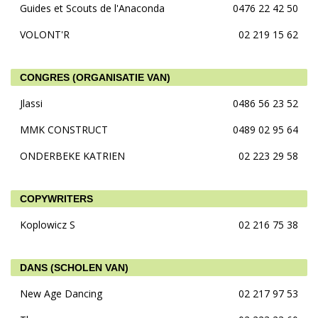
Guides et Scouts de l'Anaconda
0476 22 42 50
VOLONT'R
02 219 15 62
CONGRES (ORGANISATIE VAN)
Jlassi
0486 56 23 52
MMK CONSTRUCT
0489 02 95 64
ONDERBEKE KATRIEN
02 223 29 58
COPYWRITERS
Koplowicz S
02 216 75 38
DANS (SCHOLEN VAN)
New Age Dancing
02 217 97 53