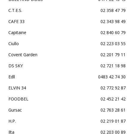
C.T.E.S.
02 358 47 79
CAFE 33
02 343 98 49
Capitaine
02 840 60 79
Ciullo
02 223 03 55
Covent Garden
02 201 79 11
DS SKY
02 721 18 98
Edll
0483 42 74 30
ELVIN 34
02 772 92 87
FOODBEL
02 452 21 42
Gursac
02 763 28 61
H.P.
02 219 01 87
Ilta
02 203 00 89