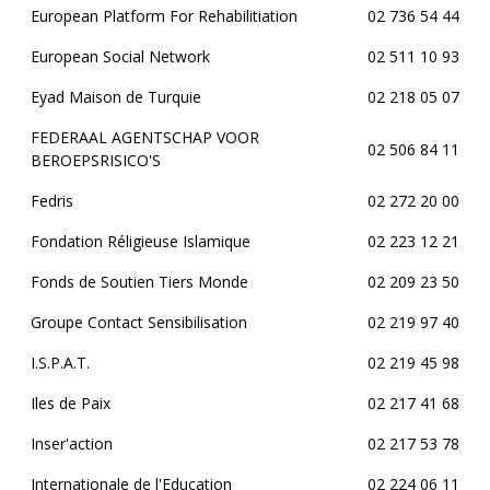
European Platform For Rehabilitiation
02 736 54 44
European Social Network
02 511 10 93
Eyad Maison de Turquie
02 218 05 07
FEDERAAL AGENTSCHAP VOOR
02 506 84 11
BEROEPSRISICO'S
Fedris
02 272 20 00
Fondation Réligieuse Islamique
02 223 12 21
Fonds de Soutien Tiers Monde
02 209 23 50
Groupe Contact Sensibilisation
02 219 97 40
I.S.P.A.T.
02 219 45 98
Iles de Paix
02 217 41 68
Inser'action
02 217 53 78
Internationale de l'Education
02 224 06 11