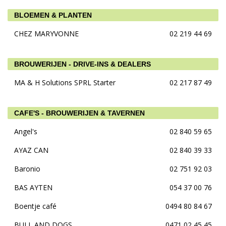
BLOEMEN & PLANTEN
CHEZ MARYVONNE
02 219 44 69
BROUWERIJEN - DRIVE-INS & DEALERS
MA & H Solutions SPRL Starter
02 217 87 49
CAFE'S - BROUWERIJEN & TAVERNEN
Angel's
02 840 59 65
AYAZ CAN
02 840 39 33
Baronio
02 751 92 03
BAS AYTEN
054 37 00 76
Boentje café
0494 80 84 67
BULL AND DOGS
0471 02 45 45