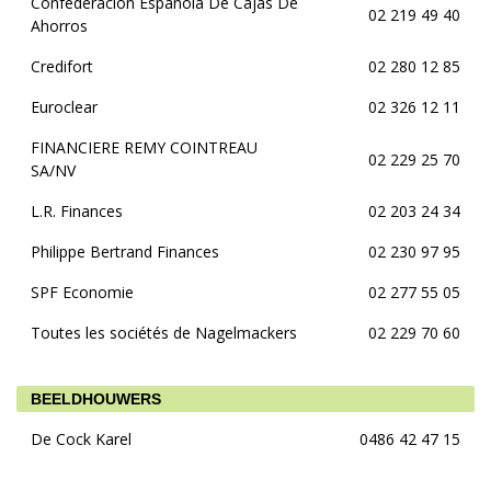
Confederacion Espanola De Cajas De
02 219 49 40
Ahorros
Credifort
02 280 12 85
Euroclear
02 326 12 11
FINANCIERE REMY COINTREAU
02 229 25 70
SA/NV
L.R. Finances
02 203 24 34
Philippe Bertrand Finances
02 230 97 95
SPF Economie
02 277 55 05
Toutes les sociétés de Nagelmackers
02 229 70 60
BEELDHOUWERS
De Cock Karel
0486 42 47 15