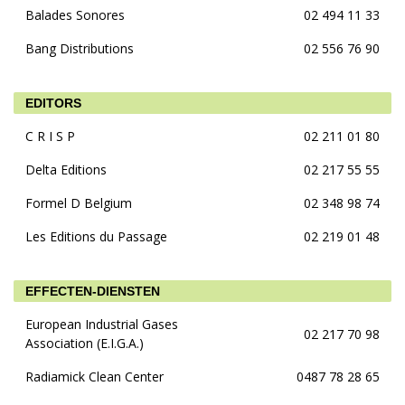
Balades Sonores
02 494 11 33
Bang Distributions
02 556 76 90
EDITORS
C R I S P
02 211 01 80
Delta Editions
02 217 55 55
Formel D Belgium
02 348 98 74
Les Editions du Passage
02 219 01 48
EFFECTEN-DIENSTEN
European Industrial Gases
02 217 70 98
Association (E.I.G.A.)
Radiamick Clean Center
0487 78 28 65