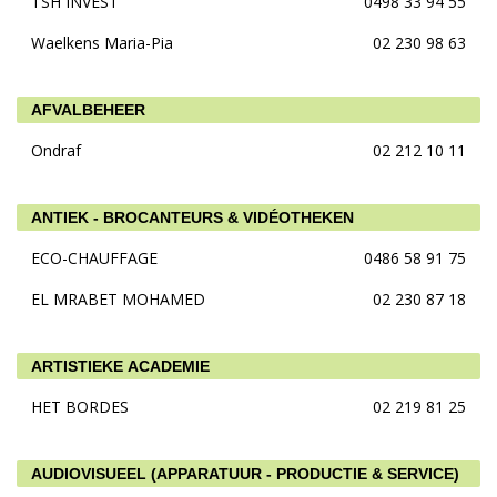
TSH INVEST
0498 33 94 55
Waelkens Maria-Pia
02 230 98 63
AFVALBEHEER
Ondraf
02 212 10 11
ANTIEK - BROCANTEURS & VIDÉOTHEKEN
ECO-CHAUFFAGE
0486 58 91 75
EL MRABET MOHAMED
02 230 87 18
ARTISTIEKE ACADEMIE
HET BORDES
02 219 81 25
AUDIOVISUEEL (APPARATUUR - PRODUCTIE & SERVICE)