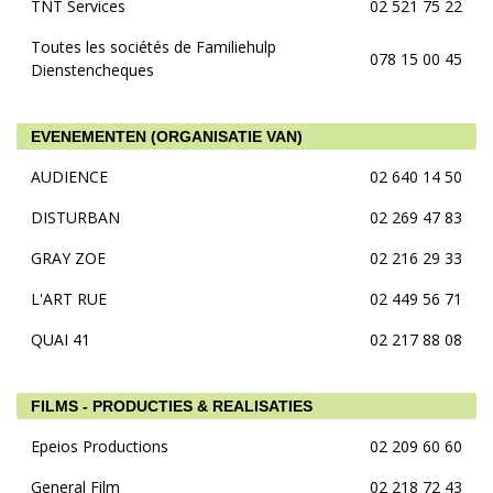
TNT Services
02 521 75 22
Toutes les sociétés de Familiehulp
078 15 00 45
Dienstencheques
EVENEMENTEN (ORGANISATIE VAN)
AUDIENCE
02 640 14 50
DISTURBAN
02 269 47 83
GRAY ZOE
02 216 29 33
L'ART RUE
02 449 56 71
QUAI 41
02 217 88 08
FILMS - PRODUCTIES & REALISATIES
Epeios Productions
02 209 60 60
General Film
02 218 72 43