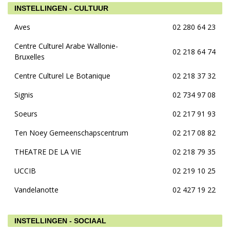
INSTELLINGEN - CULTUUR
Aves
02 280 64 23
Centre Culturel Arabe Wallonie-
02 218 64 74
Bruxelles
Centre Culturel Le Botanique
02 218 37 32
Signis
02 734 97 08
Soeurs
02 217 91 93
Ten Noey Gemeenschapscentrum
02 217 08 82
THEATRE DE LA VIE
02 218 79 35
UCCIB
02 219 10 25
Vandelanotte
02 427 19 22
INSTELLINGEN - SOCIAAL