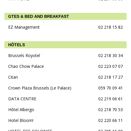
GTES & BED AND BREAKFAST
EZ Management
02 218 15 82
HÔTELS
Brussels Royotel
02 218 30 34
Chao Chow Palace
02 223 07 07
Citan
02 218 17 27
Crown Plaza Brussels (Le Palace)
059 70 09 41
DATA CENTRE
02 219 06 61
Hôtel Albergo
02 218 70 53
Hotel Bloom!
02 220 66 11