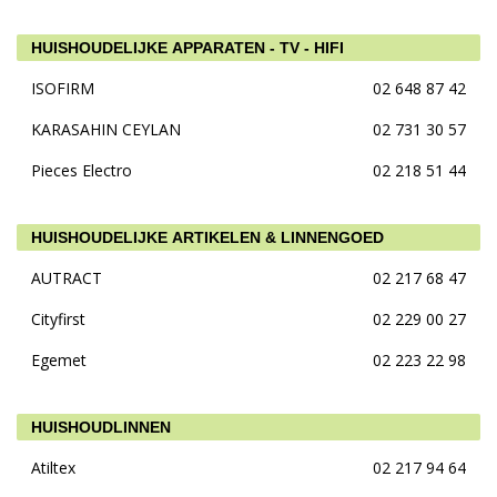
HUISHOUDELIJKE APPARATEN - TV - HIFI
ISOFIRM
02 648 87 42
KARASAHIN CEYLAN
02 731 30 57
Pieces Electro
02 218 51 44
HUISHOUDELIJKE ARTIKELEN & LINNENGOED
AUTRACT
02 217 68 47
Cityfirst
02 229 00 27
Egemet
02 223 22 98
HUISHOUDLINNEN
Atiltex
02 217 94 64