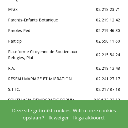
Mrax
02 218 23 71
Parents-Enfants Botanique
02 219 12 42
Paroles Ped
02 219 46 30
Particip
02 550 11 60
Plateforme Citoyenne de Soutien aux
02 215 54 24
Refugies, Plat
R.A.T
02 219 13 48
RESEAU MARIAGE ET MIGRATION
02 241 27 17
S.T.I.C.
02 217 87 18
SOUTH ASIA DEMOCRATIC FORUM
0494 32 32 12
Deze site gebruikt cookies. Wilt u onze cookies
Stichting Kankerregister
02 250 10 10
opslaan ?
Ik weiger
Ik ga akkoord.
UNIVERSITE EUROPEENNE DE
02 203 54 88
BRUXELLES