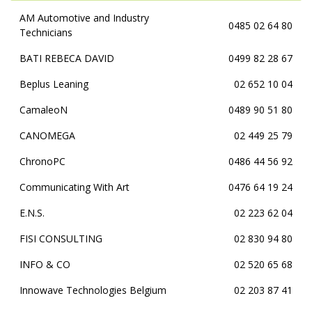
AM Automotive and Industry
0485 02 64 80
Technicians
BATI REBECA DAVID
0499 82 28 67
Beplus Leaning
02 652 10 04
CamaleoN
0489 90 51 80
CANOMEGA
02 449 25 79
ChronoPC
0486 44 56 92
Communicating With Art
0476 64 19 24
E.N.S.
02 223 62 04
FISI CONSULTING
02 830 94 80
INFO & CO
02 520 65 68
Innowave Technologies Belgium
02 203 87 41