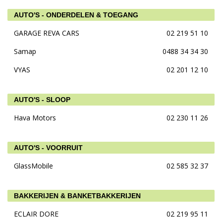
AUTO'S - ONDERDELEN & TOEGANG
GARAGE REVA CARS
02 219 51 10
Samap
0488 34 34 30
VYAS
02 201 12 10
AUTO'S - SLOOP
Hava Motors
02 230 11 26
AUTO'S - VOORRUIT
GlassMobile
02 585 32 37
BAKKERIJEN & BANKETBAKKERIJEN
ECLAIR DORE
02 219 95 11