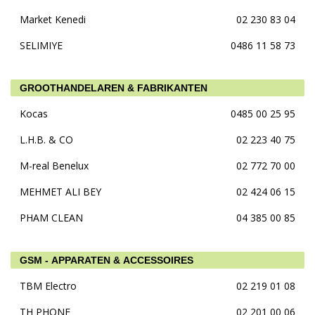
Market Kenedi
02 230 83 04
SELIMIYE
0486 11 58 73
GROOTHANDELAREN & FABRIKANTEN
Kocas
0485 00 25 95
L.H.B. & CO
02 223 40 75
M-real Benelux
02 772 70 00
MEHMET ALI BEY
02 424 06 15
PHAM CLEAN
04 385 00 85
GSM - APPARATEN & ACCESSOIRES
TBM Electro
02 219 01 08
TH PHONE
02 201 00 06