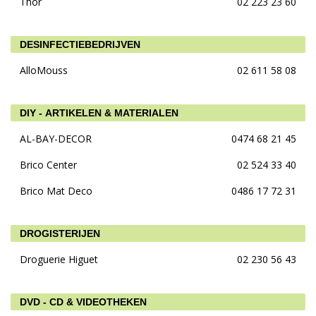
Thor
02 223 23 60
DESINFECTIEBEDRIJVEN
AlloMouss
02 611 58 08
DIY - ARTIKELEN & MATERIALEN
AL-BAY-DECOR
0474 68 21 45
Brico Center
02 524 33 40
Brico Mat Deco
0486 17 72 31
DROGISTERIJEN
Droguerie Higuet
02 230 56 43
DVD - CD & VIDEOTHEKEN