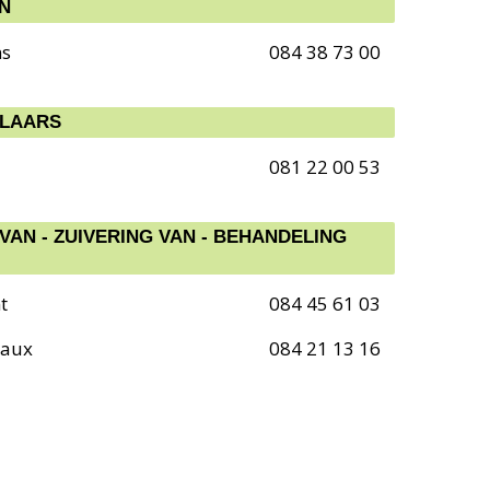
N
ns
084 38 73 00
LAARS
081 22 00 53
 VAN - ZUIVERING VAN - BEHANDELING
t
084 45 61 03
Eaux
084 21 13 16