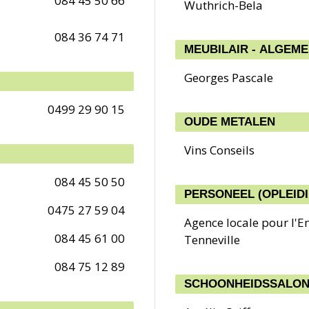
084 45 50 66
Wuthrich-Bela
084 36 74 71
MEUBILAIR - ALGEM
Georges Pascale
0499 29 90 15
OUDE METALEN
Vins Conseils
084 45 50 50
PERSONEEL (OPLEID
0475 27 59 04
Agence locale pour l'E
084 45 61 00
Tenneville
084 75 12 89
SCHOONHEIDSSALON