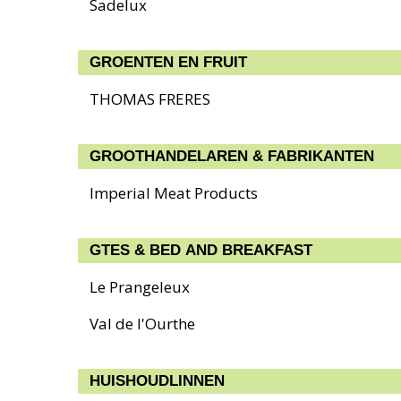
Sadelux
GROENTEN EN FRUIT
THOMAS FRERES
GROOTHANDELAREN & FABRIKANTEN
Imperial Meat Products
GTES & BED AND BREAKFAST
Le Prangeleux
Val de l'Ourthe
HUISHOUDLINNEN