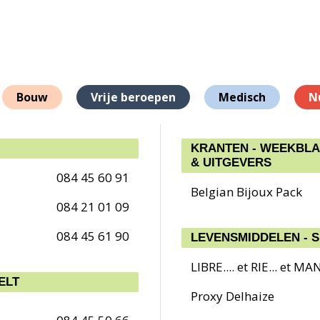
Bouw
Vrije beroepen
Medisch
N
KRANTEN - WEEKBLAD
& UITGEVERS
084 45 60 91
Belgian Bijoux Pack
084 21 01 09
084 45 61 90
LEVENSMIDDELEN - 
LIBRE.... et RIE... et MAN
ELT
Proxy Delhaize