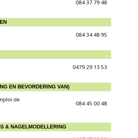
084 37 79 48
EEN
084 34 48 95
0479 29 13 53
ING EN BEVORDERING VAN)
mploi de
084 45 00 48
S & NAGELMODELLERING