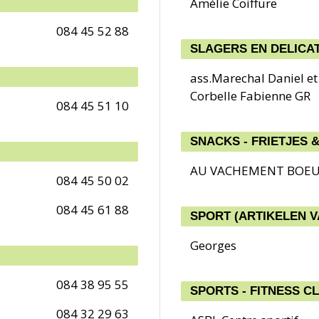
Amélie Coiffure
084 45 52 88
SLAGERS EN DELICA
ass.Marechal Daniel et 
Corbelle Fabienne GR
084 45 51 10
SNACKS - FRIETJES 
AU VACHEMENT BOE
084 45 50 02
084 45 61 88
SPORT (ARTIKELEN V
Georges
084 38 95 55
SPORTS - FITNESS 
084 32 29 63