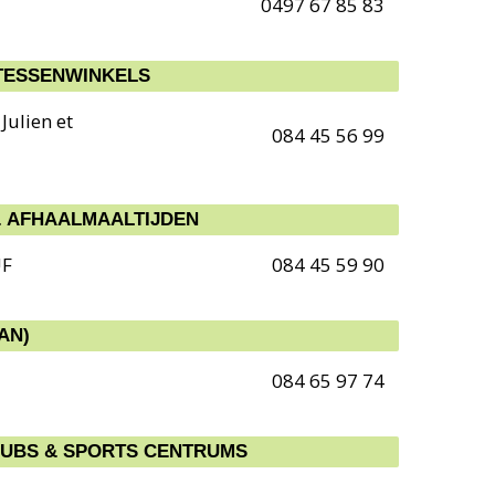
0497 67 85 83
TESSENWINKELS
Julien et
084 45 56 99
& AFHAALMAALTIJDEN
UF
084 45 59 90
AN)
084 65 97 74
CLUBS & SPORTS CENTRUMS