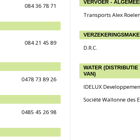
VERVOER - ALGEMEE
084 36 78 71
Transports Alex Roele
VERZEKERINGSMAKE
084 21 45 89
D.R.C.
WATER (DISTRIBUTIE
VAN)
0478 73 89 26
IDELUX Developpemen
Société Wallonne des 
0485 45 26 98