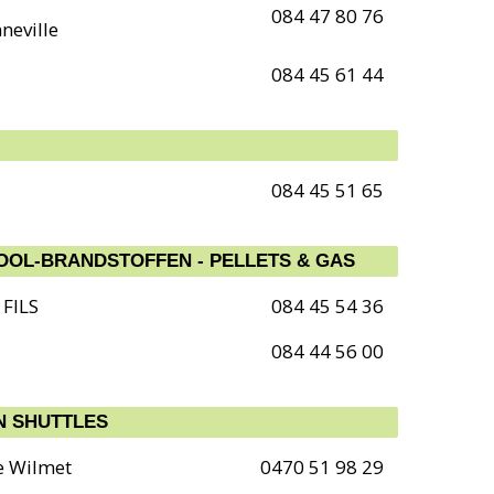
084 47 80 76
neville
084 45 61 44
084 45 51 65
STOOKOLIE -STEENKOOL-BRANDSTOFFEN - PELLETS & GAS
FILS
084 45 54 36
084 44 56 00
N SHUTTLES
re Wilmet
0470 51 98 29