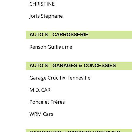
CHRISTINE
Joris Stephane
AUTO'S - CARROSSERIE
Renson Guillaume
AUTO'S - GARAGES & CONCESSIES
Garage Crucifix Tenneville
M.D. CAR.
Poncelet Frères
WRM Cars