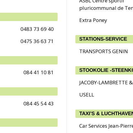
ASBL Centre sportif
pluricommunal de Ten
Extra Poney
0483 73 69 40
STATIONS-SERVICE
0475 36 63 71
TRANSPORTS GENIN
084 41 10 81
JACOBY-LAMBRETTE & 
USELL
084 45 54 43
TAXI'S & LUCHTHAVE
Car Services Jean-Pier