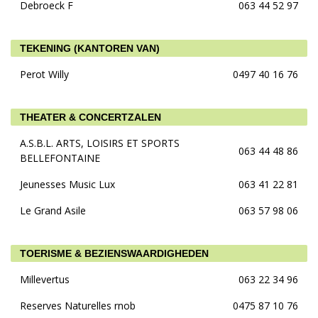
Debroeck F
063 44 52 97
TEKENING (KANTOREN VAN)
Perot Willy
0497 40 16 76
THEATER & CONCERTZALEN
A.S.B.L. ARTS, LOISIRS ET SPORTS
063 44 48 86
BELLEFONTAINE
Jeunesses Music Lux
063 41 22 81
Le Grand Asile
063 57 98 06
TOERISME & BEZIENSWAARDIGHEDEN
Millevertus
063 22 34 96
Reserves Naturelles rnob
0475 87 10 76