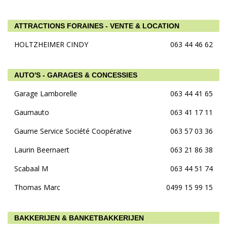
ATTRACTIONS FORAINES - VENTE & LOCATION
HOLTZHEIMER CINDY
063 44 46 62
AUTO'S - GARAGES & CONCESSIES
Garage Lamborelle
063 44 41 65
Gaumauto
063 41 17 11
Gaume Service Société Coopérative
063 57 03 36
Laurin Beernaert
063 21 86 38
Scabaal M
063 44 51 74
Thomas Marc
0499 15 99 15
BAKKERIJEN & BANKETBAKKERIJEN