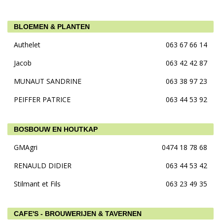
BLOEMEN & PLANTEN
Authelet
063 67 66 14
Jacob
063 42 42 87
MUNAUT SANDRINE
063 38 97 23
PEIFFER PATRICE
063 44 53 92
BOSBOUW EN HOUTKAP
GMAgri
0474 18 78 68
RENAULD DIDIER
063 44 53 42
Stilmant et Fils
063 23 49 35
CAFE'S - BROUWERIJEN & TAVERNEN