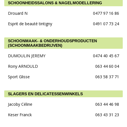
SCHOONHEIDSSALONS & NAGELMODELLERING
Drouard N
0477 97 16 86
Esprit de beauté tintigny
0491 07 73 24
SCHOONMAAK- & ONDERHOUDSPRODUCTEN
(SCHOONMAAKBEDRIJVEN)
DUMOULIN JEREMY
0474 40 45 67
Rony ARNOULD
063 44 60 04
Sport Glisse
063 58 37 71
SLAGERS EN DELICATESSENWINKELS
Jacoby Céline
063 44 46 98
Keser Franck
063 43 31 23