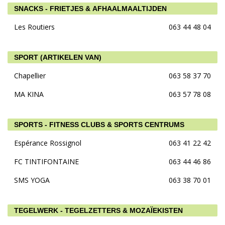
SNACKS - FRIETJES & AFHAALMAALTIJDEN
Les Routiers
063 44 48 04
SPORT (ARTIKELEN VAN)
Chapellier
063 58 37 70
MA KINA
063 57 78 08
SPORTS - FITNESS CLUBS & SPORTS CENTRUMS
Espérance Rossignol
063 41 22 42
FC TINTIFONTAINE
063 44 46 86
SMS YOGA
063 38 70 01
TEGELWERK - TEGELZETTERS & MOZAÏEKISTEN