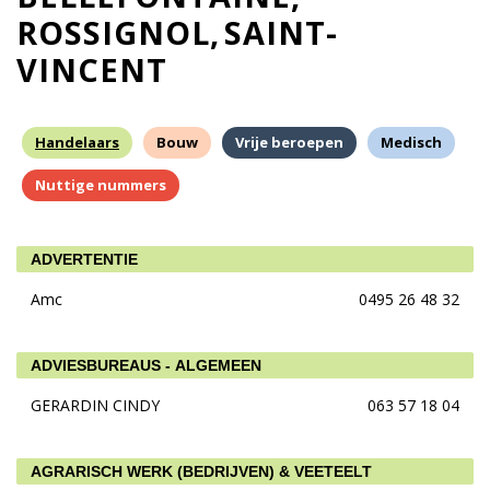
ROSSIGNOL
SAINT-
VINCENT
Handelaars
Bouw
Vrije beroepen
Medisch
Nuttige nummers
ADVERTENTIE
Amc
0495 26 48 32
ADVIESBUREAUS - ALGEMEEN
GERARDIN CINDY
063 57 18 04
AGRARISCH WERK (BEDRIJVEN) & VEETEELT