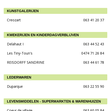
KUNSTGALERIJEN
Creozart
063 41 20 37
KWEKERIJEN EN KINDERDAGVERBLIJVEN
Delahaut I
063 44 52 43
Les Tiny-Toun's
0474 71 26 84
REISDORFF SANDRINE
063 44 61 78
LEDERWAREN
Duparque
063 22 55 90
LEVENSMIDDELEN - SUPERMARKTEN & WARENHUIZEN
Coeur de village
063 60 05 84