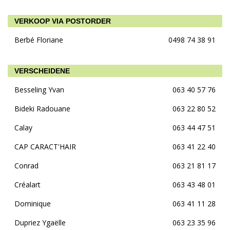
VERKOOP VIA POSTORDER
Berbé Floriane
0498 74 38 91
VERSCHEIDENE
Besseling Yvan
063 40 57 76
Bideki Radouane
063 22 80 52
Calay
063 44 47 51
CAP CARACT'HAIR
063 41 22 40
Conrad
063 21 81 17
Créalart
063 43 48 01
Dominique
063 41 11 28
Dupriez Ygaëlle
063 23 35 96