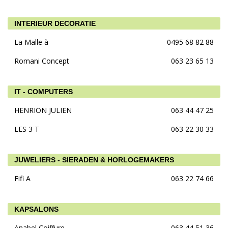
INTERIEUR DECORATIE
La Malle à
0495 68 82 88
Romani Concept
063 23 65 13
IT - COMPUTERS
HENRION JULIEN
063 44 47 25
LES 3 T
063 22 30 33
JUWELIERS - SIERADEN & HORLOGEMAKERS
Fifi A
063 22 74 66
KAPSALONS
Anabel Coiffure
063 44 51 36