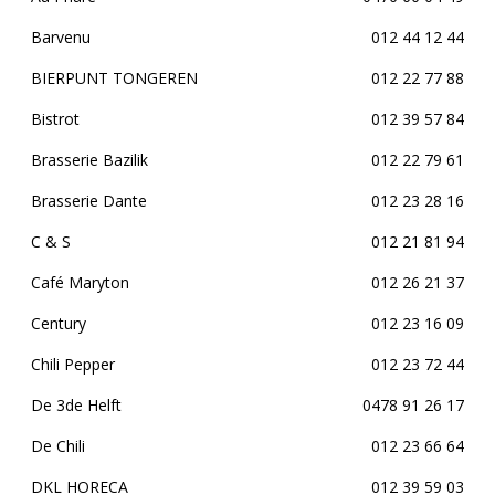
Barvenu
012 44 12 44
BIERPUNT TONGEREN
012 22 77 88
Bistrot
012 39 57 84
Brasserie Bazilik
012 22 79 61
Brasserie Dante
012 23 28 16
C & S
012 21 81 94
Café Maryton
012 26 21 37
Century
012 23 16 09
Chili Pepper
012 23 72 44
De 3de Helft
0478 91 26 17
De Chili
012 23 66 64
DKL HORECA
012 39 59 03