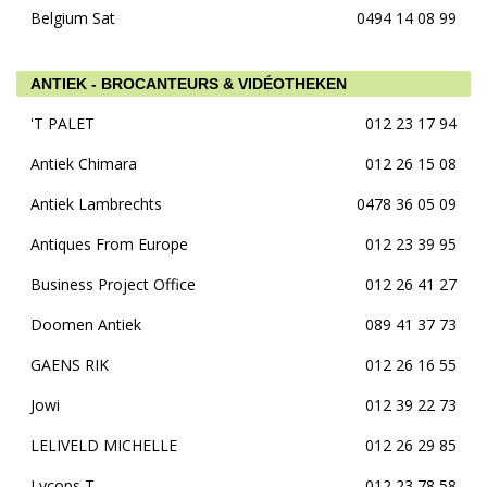
Belgium Sat
0494 14 08 99
ANTIEK - BROCANTEURS & VIDÉOTHEKEN
'T PALET
012 23 17 94
Antiek Chimara
012 26 15 08
Antiek Lambrechts
0478 36 05 09
Antiques From Europe
012 23 39 95
Business Project Office
012 26 41 27
Doomen Antiek
089 41 37 73
GAENS RIK
012 26 16 55
Jowi
012 39 22 73
LELIVELD MICHELLE
012 26 29 85
Lycops T
012 23 78 58