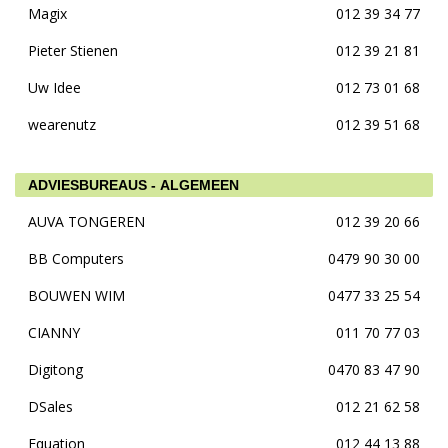
Magix
012 39 34 77
Pieter Stienen
012 39 21 81
Uw Idee
012 73 01 68
wearenutz
012 39 51 68
ADVIESBUREAUS - ALGEMEEN
AUVA TONGEREN
012 39 20 66
BB Computers
0479 90 30 00
BOUWEN WIM
0477 33 25 54
CIANNY
011 70 77 03
Digitong
0470 83 47 90
DSales
012 21 62 58
Equation
012 44 13 88