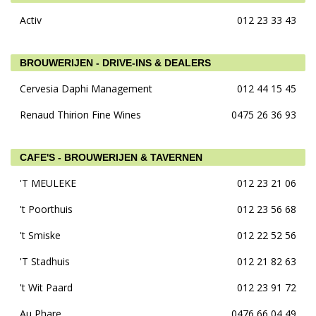
Activ
012 23 33 43
BROUWERIJEN - DRIVE-INS & DEALERS
Cervesia Daphi Management
012 44 15 45
Renaud Thirion Fine Wines
0475 26 36 93
CAFE'S - BROUWERIJEN & TAVERNEN
'T MEULEKE
012 23 21 06
't Poorthuis
012 23 56 68
't Smiske
012 22 52 56
'T Stadhuis
012 21 82 63
't Wit Paard
012 23 91 72
Au Phare
0476 66 04 49