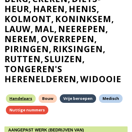
HEUR
HAREN
HENIS
KOLMONT
KONINKSEM
LAUW
MAL
NEEREPEN
NEREM
OVERREPEN
PIRINGEN
RIKSINGEN
RUTTEN
SLUIZEN
TONGEREN'S
HERENELDEREN
WIDOOIE
Handelaars
Bouw
Vrije beroepen
Medisch
Nuttige nummers
AANGEPAST WERK (BEDRIJVEN VAN)