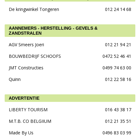
De kringwinkel Tongeren
012 24 14 68
AANNEMERS - HERSTELLING - GEVELS &
ZANDSTRALEN
AGV Smeers Joeri
012 21 94 21
BOUWBEDRIJF SCHOOFS
0472 52 46 41
JMT Constructies
0499 74 63 00
Quinn
012 22 58 16
ADVERTENTIE
LIBERTY TOURISM
016 43 38 17
M.T.B. CO BELGIIUM
012 21 35 51
Made By Us
0496 83 03 99