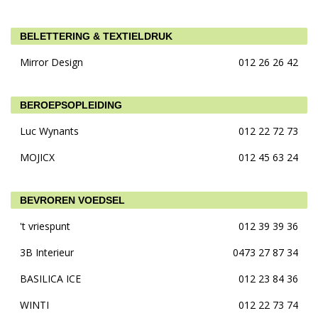
BELETTERING & TEXTIELDRUK
Mirror Design
012 26 26 42
BEROEPSOPLEIDING
Luc Wynants
012 22 72 73
MOJICX
012 45 63 24
BEVROREN VOEDSEL
't vriespunt
012 39 39 36
3B Interieur
0473 27 87 34
BASILICA ICE
012 23 84 36
WINTI
012 22 73 74