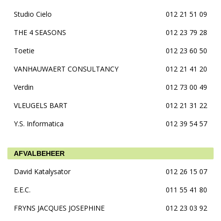
Studio Cielo
012 21 51 09
THE 4 SEASONS
012 23 79 28
Toetie
012 23 60 50
VANHAUWAERT CONSULTANCY
012 21 41 20
Verdin
012 73 00 49
VLEUGELS BART
012 21 31 22
Y.S. Informatica
012 39 54 57
AFVALBEHEER
David Katalysator
012 26 15 07
E.E.C.
011 55 41 80
FRYNS JACQUES JOSEPHINE
012 23 03 92