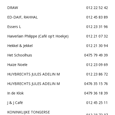
DRAW
012 22 52 42
ED-DAIF, RAHHAL
012 45 83 89
Essers L
012 23 31 96
Haiverlain Philippe (Café op't Hoekje)
012 21 07 32
Hekkel & Jekkel
012 21 30 94
Het Schoolhuis
0475 79 49 39
Huize Noele
012 23 09 69
HUYBRECHTS JULES ADELIN M
012 23 86 72
HUYBRECHTS JULES ADELIN M
0476 35 15 76
In de Klok
0479 36 18 39
J & J Café
012 45 25 11
KONINKLIJKE TONGERSE
012 23 72 37