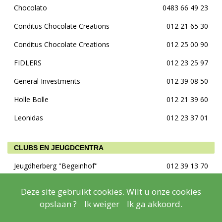
Chocolato
0483 66 49 23
Conditus Chocolate Creations
012 21 65 30
Conditus Chocolate Creations
012 25 00 90
FIDLERS
012 23 25 97
General Investments
012 39 08 50
Holle Bolle
012 21 39 60
Leonidas
012 23 37 01
CLUBS EN JEUGDCENTRA
Jeugdherberg ''Begeinhof''
012 39 13 70
Deze site gebruikt cookies. Wilt u onze cookies
COACHING
opslaan ?
Ik weiger
Ik ga akkoord.
Annemie Backx
0468 04 29 26