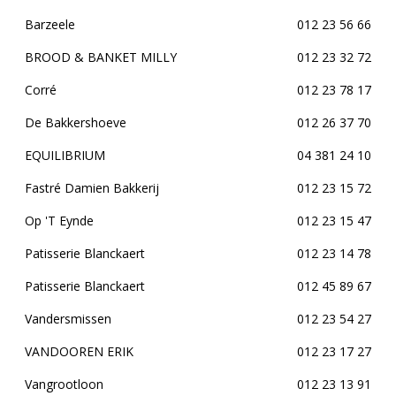
Barzeele
012 23 56 66
BROOD & BANKET MILLY
012 23 32 72
Corré
012 23 78 17
De Bakkershoeve
012 26 37 70
EQUILIBRIUM
04 381 24 10
Fastré Damien Bakkerij
012 23 15 72
Op 'T Eynde
012 23 15 47
Patisserie Blanckaert
012 23 14 78
Patisserie Blanckaert
012 45 89 67
Vandersmissen
012 23 54 27
VANDOOREN ERIK
012 23 17 27
Vangrootloon
012 23 13 91