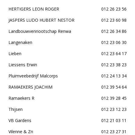
HERTIGERS LEON ROGER
012 26 23 56
JASPERS LUDO HUBERT NESTOR
012 23 60 98
Landbouwvennootschap Renwa
012 26 34 86
Langenaken
012 23 06 30
Lieben
012 23 64 17
Liessens Erwin
012 23 38 23
Pluimveebedrijf Malcorps
012 24 13 34
RAMAEKERS JOACHIM
012 39 54 64
Ramaekers R
012 39 28 45
Thijsen
012 23 12 23
VB Gardens
012 21 03 11
Vilenne & Zn
012 23 27 31