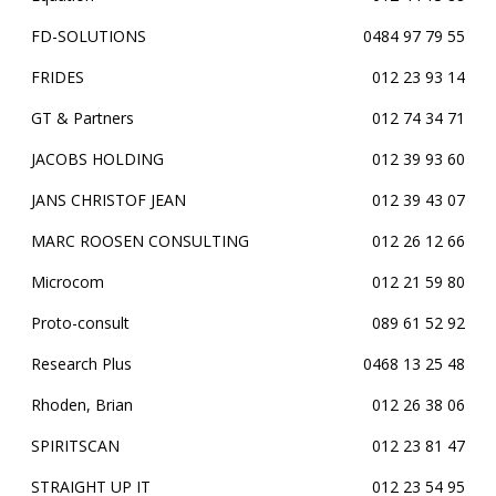
FD-SOLUTIONS
0484 97 79 55
FRIDES
012 23 93 14
GT & Partners
012 74 34 71
JACOBS HOLDING
012 39 93 60
JANS CHRISTOF JEAN
012 39 43 07
MARC ROOSEN CONSULTING
012 26 12 66
Microcom
012 21 59 80
Proto-consult
089 61 52 92
Research Plus
0468 13 25 48
Rhoden, Brian
012 26 38 06
SPIRITSCAN
012 23 81 47
STRAIGHT UP IT
012 23 54 95