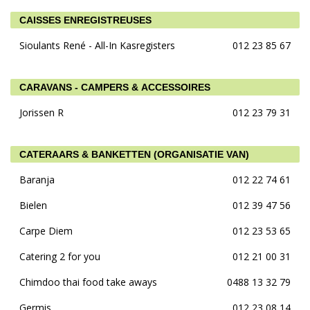
CAISSES ENREGISTREUSES
Sioulants René - All-In Kasregisters
012 23 85 67
CARAVANS - CAMPERS & ACCESSOIRES
Jorissen R
012 23 79 31
CATERAARS & BANKETTEN (ORGANISATIE VAN)
Baranja
012 22 74 61
Bielen
012 39 47 56
Carpe Diem
012 23 53 65
Catering 2 for you
012 21 00 31
Chimdoo thai food take aways
0488 13 32 79
Germis
012 23 08 14