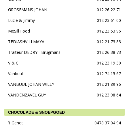
GROSEMANS JOHAN
012 26 22 71
Lucie & Jimmy
012 23 61 00
MeSill Food
012 23 53 96
TEDIASHVILI MAYA
012 21 73 83
Traiteur DEDRY - Brugmans
012 26 38 73
V & C
012 23 19 30
Vanbuul
012 74 15 67
VANBUUL JOHAN WILLY
012 21 89 96
VANDENZAVEL GUY
012 23 98 64
CHOCOLADE & SNOEPGOED
't Genot
0478 37 04 94