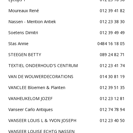
Moureaux René
012 39 41 82
Nassen - Mention Antiek
012 23 38 30
Soetens Dimitri
012 39 49 49
Stas Annie
0484 16 18 05
STEEGEN BETTY
089 24 82 71
TEXTIEL ONDERHOUD'S CENTRUM
012 23 41 74
VAN DE WOUWERDECORATIONS
014 30 81 19
VANCLEE Bloemen & Planten
012 39 51 35
VANHEUKELOM JOZEF
012 23 12 81
Vanseer Carlo Antiques
012 74 78 94
VANSEER LOUIS L & YVON JOSEPH
012 23 40 50
VANSEER LOUISE ECHTG NASSEN