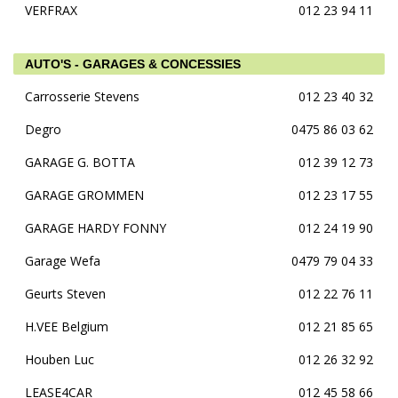
VERFRAX
012 23 94 11
AUTO'S - GARAGES & CONCESSIES
Carrosserie Stevens
012 23 40 32
Degro
0475 86 03 62
GARAGE G. BOTTA
012 39 12 73
GARAGE GROMMEN
012 23 17 55
GARAGE HARDY FONNY
012 24 19 90
Garage Wefa
0479 79 04 33
Geurts Steven
012 22 76 11
H.VEE Belgium
012 21 85 65
Houben Luc
012 26 32 92
LEASE4CAR
012 45 58 66