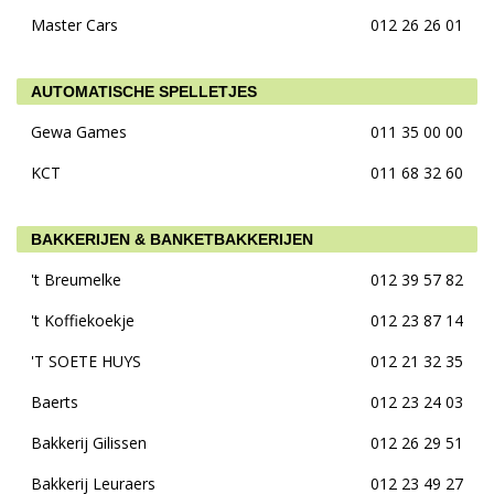
Master Cars
012 26 26 01
AUTOMATISCHE SPELLETJES
Gewa Games
011 35 00 00
KCT
011 68 32 60
BAKKERIJEN & BANKETBAKKERIJEN
't Breumelke
012 39 57 82
't Koffiekoekje
012 23 87 14
'T SOETE HUYS
012 21 32 35
Baerts
012 23 24 03
Bakkerij Gilissen
012 26 29 51
Bakkerij Leuraers
012 23 49 27