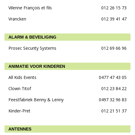
Vilenne François et fils
012 26 15 73
Vrancken
012 39 41 47
ALARM & BEVEILIGING
Prosec Security Systems
012 69 66 96
ANIMATIE VOOR KINDEREN
All Kids Events
0477 47 43 05
Clown Titof
012 23 84 22
Feestfabriek Benny & Lenny
0497 32 96 83
Kinder-Pret
012 21 51 37
ANTENNES