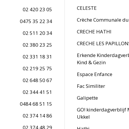
CELESTE
02 420 23 05
Crèche Communale du
0475 35 22 34
CRECHE HATHI
02 511 20 34
CRECHE LES PAPILLON
02 380 23 25
Erkende Kinderdagverb
02 331 18 31
Kind & Gezin
02 219 25 75
Espace Enfance
02 648 50 67
Fac Similiter
02 344 41 51
Galipette
0484 68 51 15
GO! kinderdagverblijf
02 374 14 86
Ukkel
02 374 48 29
Hathi