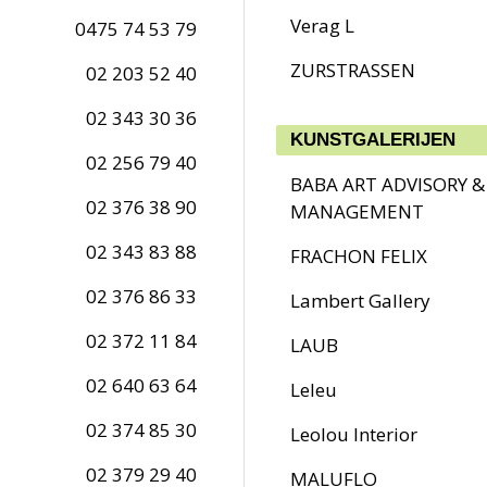
Verag L
0475 74 53 79
ZURSTRASSEN
02 203 52 40
02 343 30 36
KUNSTGALERIJEN
02 256 79 40
BABA ART ADVISORY &
02 376 38 90
MANAGEMENT
02 343 83 88
FRACHON FELIX
02 376 86 33
Lambert Gallery
02 372 11 84
LAUB
02 640 63 64
Leleu
02 374 85 30
Leolou Interior
02 379 29 40
MALUFLO