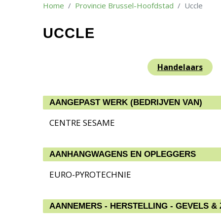
Home
Provincie Brussel-Hoofdstad
Uccle
UCCLE
Handelaars
AANGEPAST WERK (BEDRIJVEN VAN)
CENTRE SESAME
AANHANGWAGENS EN OPLEGGERS
EURO-PYROTECHNIE
AANNEMERS - HERSTELLING - GEVELS &