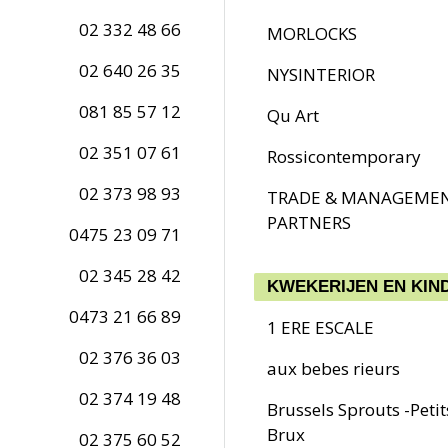
02 332 48 66
MORLOCKS
02 640 26 35
NYSINTERIOR
081 85 57 12
Qu Art
02 351 07 61
Rossicontemporary
02 373 98 93
TRADE & MANAGEME
PARTNERS
0475 23 09 71
02 345 28 42
KWEKERIJEN EN KIN
0473 21 66 89
1 ERE ESCALE
02 376 36 03
aux bebes rieurs
02 374 19 48
Brussels Sprouts -Peti
Brux
02 375 60 52