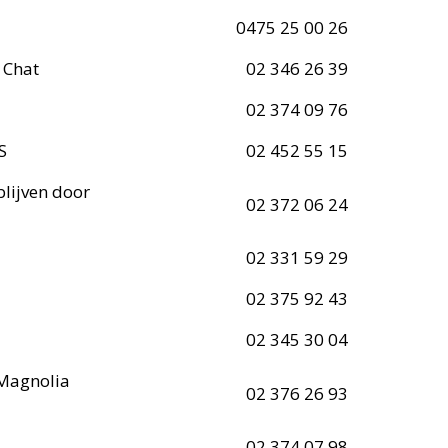
0475 25 00 26
 Chat
02 346 26 39
02 374 09 76
S
02 452 55 15
lijven door
02 372 06 24
02 331 59 29
02 375 92 43
02 345 30 04
 Magnolia
02 376 26 93
02 374 07 98