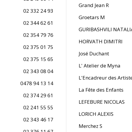
Grand Jean R
02 332 24 93
Groetars M
02 344 62 61
GURIBASHVILI NATALI
02 354 79 76
HORVATH DIMITRI
02 375 01 75
José Duchant
02 375 15 65
L' Atelier de Myna
02 343 08 04
L'Encadreur des Artist
0478 94 13 14
La Fête des Enfants
02 374 29 61
LEFEBURE NICOLAS
02 241 55 55
LORICH ALEXIS
02 343 46 17
Merchez S
02 376 11 67