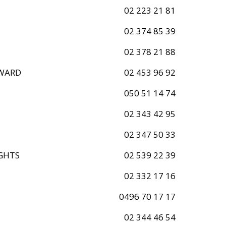
02 223 21 81
02 374 85 39
02 378 21 88
WARD
02 453 96 92
050 51 14 74
02 343 42 95
02 347 50 33
IGHTS
02 539 22 39
02 332 17 16
0496 70 17 17
02 344 46 54