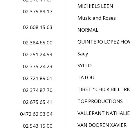
MICHIELS LEEN
02 375 83 17
Music and Roses
02 608 15 63
NORMAL
QUINTERO LOPEZ HO
02 384 65 00
Saey
02 251 24 53
SYLLO
02 375 24 23
TATOU
02 721 89 01
TIBET-''CHICK BILL'' R
02 374 87 70
TOF PRODUCTIONS
02 675 65 41
VALLERANT NATHALIE
0472 62 93 94
VAN DOOREN XAVIER
02 543 15 00