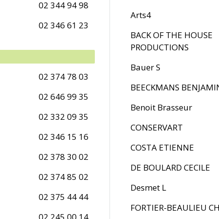
02 344 94 98
Arts4
02 346 61 23
BACK OF THE HOUSE
PRODUCTIONS
Bauer S
02 374 78 03
BEECKMANS BENJAMI
02 646 99 35
Benoit Brasseur
02 332 09 35
CONSERVART
02 346 15 16
COSTA ETIENNE
02 378 30 02
DE BOULARD CECILE
02 374 85 02
Desmet L
02 375 44 44
FORTIER-BEAULIEU C
02 245 00 14