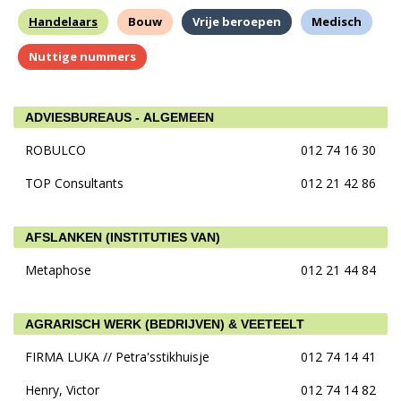
Handelaars
Bouw
Vrije beroepen
Medisch
Nuttige nummers
ADVIESBUREAUS - ALGEMEEN
ROBULCO
012 74 16 30
TOP Consultants
012 21 42 86
AFSLANKEN (INSTITUTIES VAN)
Metaphose
012 21 44 84
AGRARISCH WERK (BEDRIJVEN) & VEETEELT
FIRMA LUKA // Petra'sstikhuisje
012 74 14 41
Henry, Victor
012 74 14 82