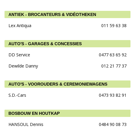
ANTIEK - BROCANTEURS & VIDÉOTHEKEN
Lex Antiqua
011 59 63 38
AUTO'S - GARAGES & CONCESSIES
DD Service
0477 63 65 92
Dewilde Danny
012 21 77 37
AUTO'S - VOOROUDERS & CEREMONIEWAGENS
S.D.-Cars
0473 93 82 91
BOSBOUW EN HOUTKAP
HANSOUL Dennis
0484 90 08 73