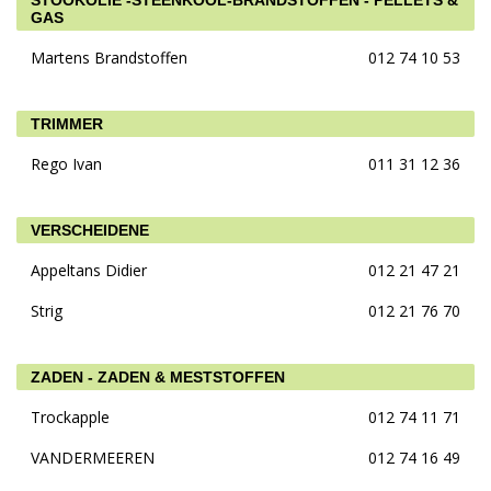
STOOKOLIE -STEENKOOL-BRANDSTOFFEN - PELLETS &
GAS
Martens Brandstoffen
012 74 10 53
TRIMMER
Rego Ivan
011 31 12 36
VERSCHEIDENE
Appeltans Didier
012 21 47 21
Strig
012 21 76 70
ZADEN - ZADEN & MESTSTOFFEN
Trockapple
012 74 11 71
VANDERMEEREN
012 74 16 49