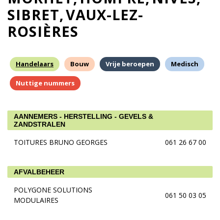
SIBRET
VAUX-LEZ-
ROSIÈRES
Handelaars
Bouw
Vrije beroepen
Medisch
Nuttige nummers
AANNEMERS - HERSTELLING - GEVELS &
ZANDSTRALEN
TOITURES BRUNO GEORGES
061 26 67 00
AFVALBEHEER
POLYGONE SOLUTIONS
061 50 03 05
MODULAIRES