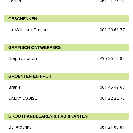
Ceciam
061 21 75 27
GESCHENKEN
La Malle aux Trésors
061 26 61 77
GRAFISCH ONTWERPERS
Graphicmotion
0495 36 10 83
GROENTEN EN FRUIT
Branle
061 46 49 67
CALAY LOUISE
061 22 22 75
GROOTHANDELAREN & FABRIKANTEN
Bel Ardenne
061 21 69 81