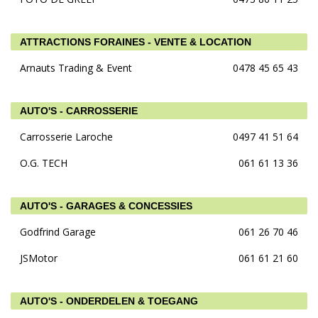
ATTRACTIONS FORAINES - VENTE & LOCATION
Arnauts Trading & Event
0478 45 65 43
AUTO'S - CARROSSERIE
Carrosserie Laroche
0497 41 51 64
O.G. TECH
061 61 13 36
AUTO'S - GARAGES & CONCESSIES
Godfrind Garage
061 26 70 46
JSMotor
061 61 21 60
AUTO'S - ONDERDELEN & TOEGANG