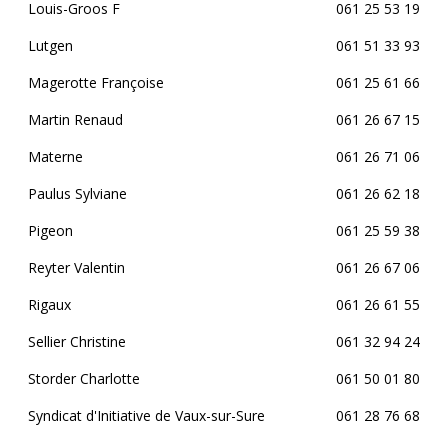
Louis-Groos F
061 25 53 19
Lutgen
061 51 33 93
Magerotte Françoise
061 25 61 66
Martin Renaud
061 26 67 15
Materne
061 26 71 06
Paulus Sylviane
061 26 62 18
Pigeon
061 25 59 38
Reyter Valentin
061 26 67 06
Rigaux
061 26 61 55
Sellier Christine
061 32 94 24
Storder Charlotte
061 50 01 80
Syndicat d'Initiative de Vaux-sur-Sure
061 28 76 68