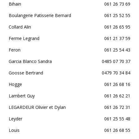
Bihain
061 26 73 69
Boulangerie Patisserie Bernard
061 25 52 55
Collard Alin
061 26 65 95
Ferme Legrand
061 21 37 59
Feron
061 25 54 43
Garcia Blanco Sandra
0485 07 70 37
Goosse Bertrand
0479 70 34 84
Hogge
061 26 68 16
Lambert Guy
061 26 62 21
LEGARDEUR Olivier et Dylan
061 26 72 31
Leyder
061 25 55 48
Louis
061 26 68 55