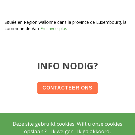
Située en Région wallonne dans la province de Luxembourg, la
commune de Vau
En savoir plus
INFO NODIG?
CONTACTEER ONS
Deze site gebruikt cookies. Wilt u onze cookies
© Copyright
Wettelijke vermeldingen
- Copyright
2026
opslaan ?
Ik weiger
Ik ga akkoord.
Realisatie
Lisara Agency