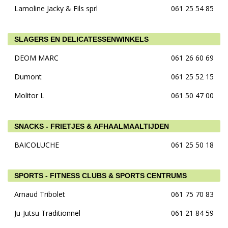
Lamoline Jacky & Fils sprl
061 25 54 85
SLAGERS EN DELICATESSENWINKELS
DEOM MARC
061 26 60 69
Dumont
061 25 52 15
Molitor L
061 50 47 00
SNACKS - FRIETJES & AFHAALMAALTIJDEN
BAICOLUCHE
061 25 50 18
SPORTS - FITNESS CLUBS & SPORTS CENTRUMS
Arnaud Tribolet
061 75 70 83
Ju-Jutsu Traditionnel
061 21 84 59