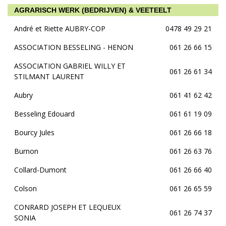
AGRARISCH WERK (BEDRIJVEN) & VEETEELT
André et Riette AUBRY-COP
0478 49 29 21
ASSOCIATION BESSELING - HENON
061 26 66 15
ASSOCIATION GABRIEL WILLY ET
061 26 61 34
STILMANT LAURENT
Aubry
061 41 62 42
Besseling Edouard
061 61 19 09
Bourcy Jules
061 26 66 18
Burnon
061 26 63 76
Collard-Dumont
061 26 66 40
Colson
061 26 65 59
CONRARD JOSEPH ET LEQUEUX
061 26 74 37
SONIA