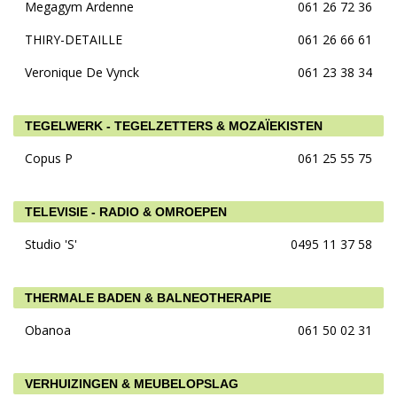
Megagym Ardenne
061 26 72 36
THIRY-DETAILLE
061 26 66 61
Veronique De Vynck
061 23 38 34
TEGELWERK - TEGELZETTERS & MOZAÏEKISTEN
Copus P
061 25 55 75
TELEVISIE - RADIO & OMROEPEN
Studio 'S'
0495 11 37 58
THERMALE BADEN & BALNEOTHERAPIE
Obanoa
061 50 02 31
VERHUIZINGEN & MEUBELOPSLAG