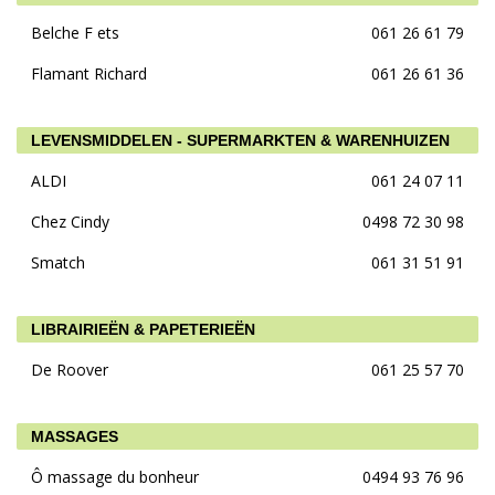
Belche F ets
061 26 61 79
Flamant Richard
061 26 61 36
LEVENSMIDDELEN - SUPERMARKTEN & WARENHUIZEN
ALDI
061 24 07 11
Chez Cindy
0498 72 30 98
Smatch
061 31 51 91
LIBRAIRIEËN & PAPETERIEËN
De Roover
061 25 57 70
MASSAGES
Ô massage du bonheur
0494 93 76 96