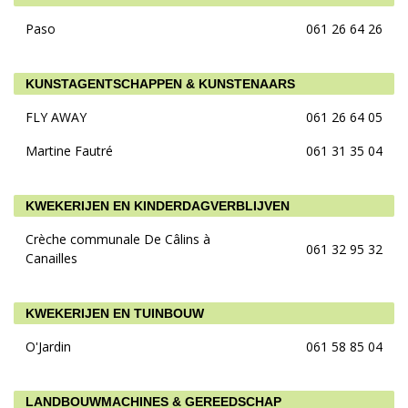
Paso
061 26 64 26
KUNSTAGENTSCHAPPEN & KUNSTENAARS
FLY AWAY
061 26 64 05
Martine Fautré
061 31 35 04
KWEKERIJEN EN KINDERDAGVERBLIJVEN
Crèche communale De Câlins à
061 32 95 32
Canailles
KWEKERIJEN EN TUINBOUW
O'Jardin
061 58 85 04
LANDBOUWMACHINES & GEREEDSCHAP