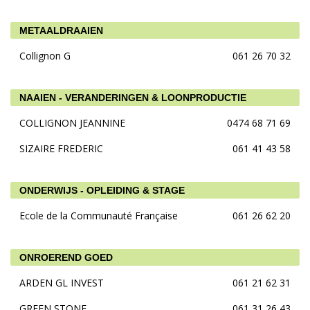
METAALDRAAIEN
Collignon G
061 26 70 32
NAAIEN - VERANDERINGEN & LOONPRODUCTIE
COLLIGNON JEANNINE
0474 68 71 69
SIZAIRE FREDERIC
061 41 43 58
ONDERWIJS - OPLEIDING & STAGE
Ecole de la Communauté Française
061 26 62 20
ONROEREND GOED
ARDEN GL INVEST
061 21 62 31
GREEN STONE
061 31 26 43