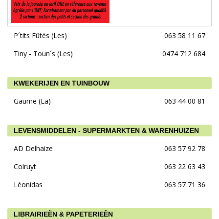
P´tits Fûtés (Les)
063 58 11 67
Tiny - Toun´s (Les)
0474 712 684
KWEKERIJEN EN TUINBOUW
Gaume (La)
063 44 00 81
LEVENSMIDDELEN - SUPERMARKTEN & WARENHUIZEN
AD Delhaize
063 57 92 78
Colruyt
063 22 63 43
Léonidas
063 57 71 36
LIBRAIRIEËN & PAPETERIEËN