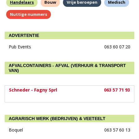
Handelaars
Bouw
Vrije beroepen
Medisch
Nuttige nummers
ADVERTENTIE
Pub Events
063 60 07 20
AFVALCONTAINERS - AFVAL (VERHUUR & TRANSPORT
VAN)
Schneder - Fagny Sprl
063 57 71 93
AGRARISCH WERK (BEDRIJVEN) & VEETEELT
Boquel
063 57 60 13