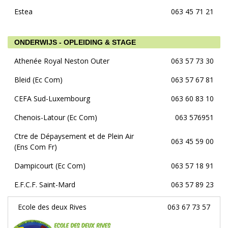
Estea
063 45 71 21
ONDERWIJS - OPLEIDING & STAGE
Athenée Royal Neston Outer
063 57 73 30
Bleid (Ec Com)
063 57 67 81
CEFA Sud-Luxembourg
063 60 83 10
Chenois-Latour (Ec Com)
063 576951
Ctre de Dépaysement et de Plein Air
063 45 59 00
(Ens Com Fr)
Dampicourt (Ec Com)
063 57 18 91
E.F.C.F. Saint-Mard
063 57 89 23
Ecole des deux Rives
063 67 73 57