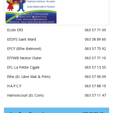
Ecole ERS
063 57 71 09
EESPS Saint Mard
063 58 89 60
EFCF (Ethe-Belmont)
063 57 75 92
EFFWB Nestor Outer
063 57 71 10
EFL La Petite Cigale
063 57 13 55
Ethe (Ec Libre Mat & Prim)
063 57 90 09
H.A.P.C.F
063 57 88 19
Harnoncourt (Ec Com)
063 57 11 47