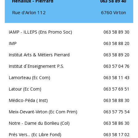
Henallux - Pierrard
063 58 89 40
Rue d'Arlon 112
6760
Virton
IAMP - ILLEPS (Ens Promo Soc)
063 58 89 30
IMP
063 58 88 20
Institut Arts & Métiers Pierrard
063 58 89 20
Institut d´Enseignement P.S.
063 57 04 76
Lamorteau (Ec Com)
063 58 11 43
Latour (Ec Com)
063 57 69 51
Médico-Péda ( Inst)
063 58 88 30
Meix-Devant-Virton (Ec Com Prim)
063 57 75 54
Notre - Dame du Bonlieu (Col)
063 58 86 30
Prés Vers... (Ec Libre Fond)
063 58 17 02