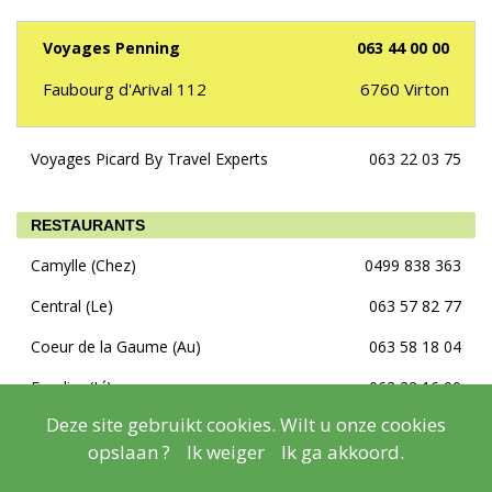
Voyages Penning
063 44 00 00
Faubourg d'Arival 112
6760
Virton
Voyages Picard By Travel Experts
063 22 03 75
RESTAURANTS
Camylle (Chez)
0499 838 363
Central (Le)
063 57 82 77
Coeur de la Gaume (Au)
063 58 18 04
Escalier (L´)
063 22 16 00
Deze site gebruikt cookies. Wilt u onze cookies
Franklin (Le)
063 57 68 23
opslaan ?
Ik weiger
Ik ga akkoord.
Lion d´Or (Le)
063 57 90 45