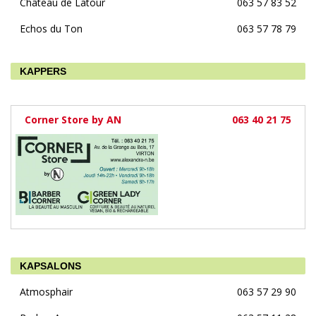
Château de Latour
063 57 83 52
Echos du Ton
063 57 78 79
KAPPERS
Corner Store by AN
063 40 21 75
KAPSALONS
Atmosphair
063 57 29 90