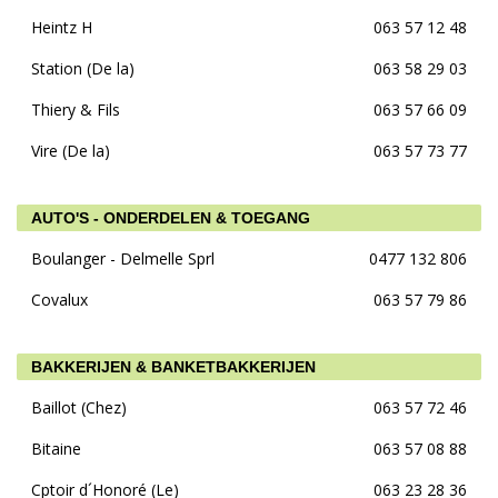
Heintz H
063 57 12 48
Station (De la)
063 58 29 03
Thiery & Fils
063 57 66 09
Vire (De la)
063 57 73 77
AUTO'S - ONDERDELEN & TOEGANG
Boulanger - Delmelle Sprl
0477 132 806
Covalux
063 57 79 86
BAKKERIJEN & BANKETBAKKERIJEN
Baillot (Chez)
063 57 72 46
Bitaine
063 57 08 88
Cptoir d´Honoré (Le)
063 23 28 36