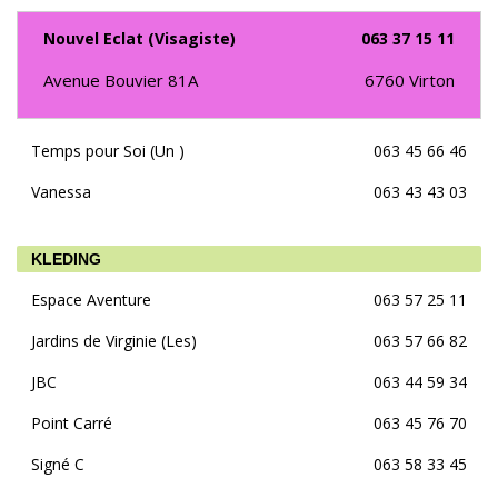
Nouvel Eclat (Visagiste)
063 37 15 11
Avenue Bouvier 81A
6760
Virton
Temps pour Soi (Un )
063 45 66 46
Vanessa
063 43 43 03
KLEDING
Espace Aventure
063 57 25 11
Jardins de Virginie (Les)
063 57 66 82
JBC
063 44 59 34
Point Carré
063 45 76 70
Signé C
063 58 33 45