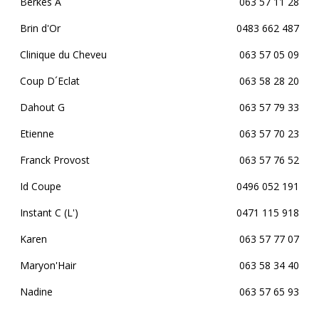
Berkes A
063 57 11 28
Brin d'Or
0483 662 487
Clinique du Cheveu
063 57 05 09
Coup D´Eclat
063 58 28 20
Dahout G
063 57 79 33
Etienne
063 57 70 23
Franck Provost
063 57 76 52
Id Coupe
0496 052 191
Instant C (L')
0471 115 918
Karen
063 57 77 07
Maryon'Hair
063 58 34 40
Nadine
063 57 65 93