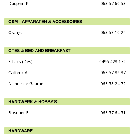
Dauphin R
063 57 60 53
GSM - APPARATEN & ACCESSOIRES
Orange
063 58 10 22
GTES & BED AND BREAKFAST
3 Lacs (Des)
0496 428 172
Cailteux A
063 57 89 37
Nichoir de Gaume
063 58 24 72
HANDWERK & HOBBY'S
Bosquet F
063 57 64 51
HARDWARE