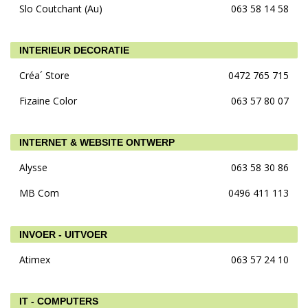
Slo Coutchant (Au)
063 58 14 58
INTERIEUR DECORATIE
Créa´ Store
0472 765 715
Fizaine Color
063 57 80 07
INTERNET & WEBSITE ONTWERP
Alysse
063 58 30 86
MB Com
0496 411 113
INVOER - UITVOER
Atimex
063 57 24 10
IT - COMPUTERS