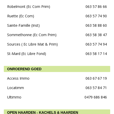
Robelmont (Ec Com Prim)
063 57 86 66
Ruette (Ec Com)
063 57 74 90
Sainte-Famille (Inst)
063 58 88 60
Sommethonne (Ec Com Prim)
063 58 38 47
Sources ( Ec Libre Mat & Prim)
063 57 74 94
St-Mard (Ec Libre Fond)
063 58 17 14
ONROEREND GOED
Access Immo
063 67 67 19
Locatimm
063 57 84 71
Ultimmo
0479 686 846
OPEN HAARDEN - KACHELS & HAARDEN