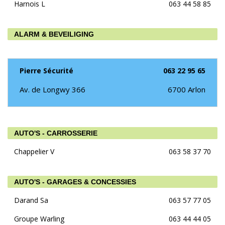
Harnois L
063 44 58 85
ALARM & BEVEILIGING
Pierre Sécurité
063 22 95 65
Av. de Longwy 366
6700
Arlon
AUTO'S - CARROSSERIE
Chappelier V
063 58 37 70
AUTO'S - GARAGES & CONCESSIES
Darand Sa
063 57 77 05
Groupe Warling
063 44 44 05