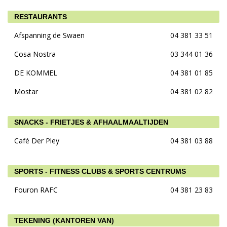
RESTAURANTS
Afspanning de Swaen
04 381 33 51
Cosa Nostra
03 344 01 36
DE KOMMEL
04 381 01 85
Mostar
04 381 02 82
SNACKS - FRIETJES & AFHAALMAALTIJDEN
Café Der Pley
04 381 03 88
SPORTS - FITNESS CLUBS & SPORTS CENTRUMS
Fouron RAFC
04 381 23 83
TEKENING (KANTOREN VAN)