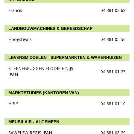
Francis
04 381 03 68
LANDBOUWMACHINES & GEREEDSCHAP
Hoogsteyns
04 381 05 56
LEVENSMIDDELEN - SUPERMARKTEN & WARENHUIZEN
STEENEBRUGGEN ELODIE E NIJS
04 381 01 25
JEAN
MARKTSTUDIES (KANTOREN VAN)
H.B.S.
04 381 01 10
MEUBILAIR - ALGEMEEN
SAWELEW REGIS JEAN
04 381 08 29