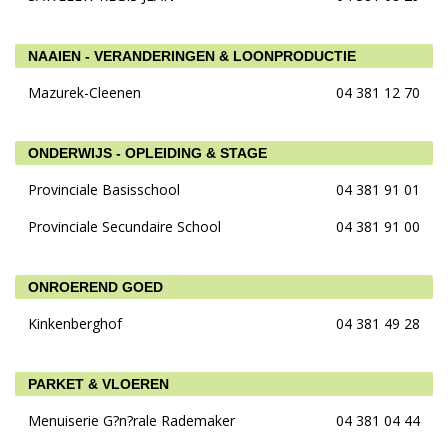
NAAIEN - VERANDERINGEN & LOONPRODUCTIE
Mazurek-Cleenen
04 381 12 70
ONDERWIJS - OPLEIDING & STAGE
Provinciale Basisschool
04 381 91 01
Provinciale Secundaire School
04 381 91 00
ONROEREND GOED
Kinkenberghof
04 381 49 28
PARKET & VLOEREN
Menuiserie G?n?rale Rademaker
04 381 04 44