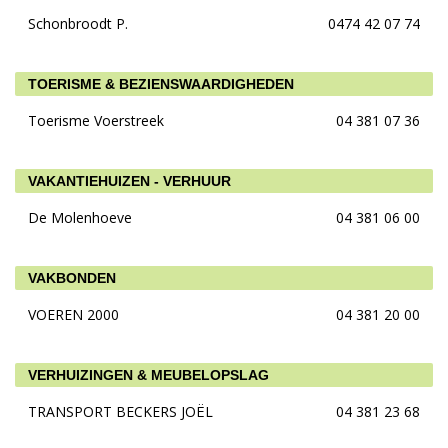
Schonbroodt P.
0474 42 07 74
TOERISME & BEZIENSWAARDIGHEDEN
Toerisme Voerstreek
04 381 07 36
VAKANTIEHUIZEN - VERHUUR
De Molenhoeve
04 381 06 00
VAKBONDEN
VOEREN 2000
04 381 20 00
VERHUIZINGEN & MEUBELOPSLAG
TRANSPORT BECKERS JOËL
04 381 23 68