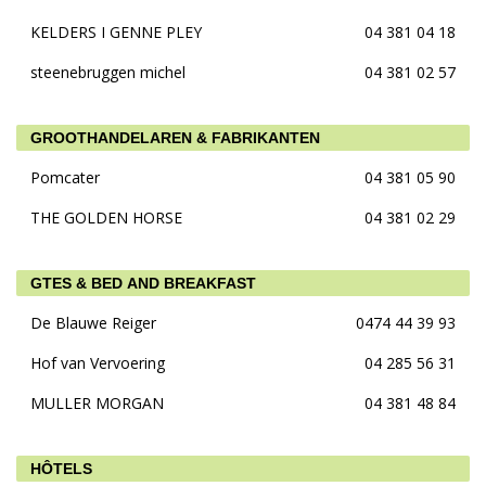
KELDERS I GENNE PLEY
04 381 04 18
steenebruggen michel
04 381 02 57
GROOTHANDELAREN & FABRIKANTEN
Pomcater
04 381 05 90
THE GOLDEN HORSE
04 381 02 29
GTES & BED AND BREAKFAST
De Blauwe Reiger
0474 44 39 93
Hof van Vervoering
04 285 56 31
MULLER MORGAN
04 381 48 84
HÔTELS