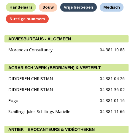
Handelaars
Bouw
Vrije beroepen
Medisch
Nuttige nummers
ADVIESBUREAUS - ALGEMEEN
Morabeza Consultancy
04 381 10 88
AGRARISCH WERK (BEDRIJVEN) & VEETEELT
DIDDEREN CHRISTIAN
04 381 04 26
DIDDEREN CHRISTIAN
04 381 36 02
Fogo
04 381 01 16
Schillings Jules Schillings Marielle
04 381 11 66
ANTIEK - BROCANTEURS & VIDÉOTHEKEN