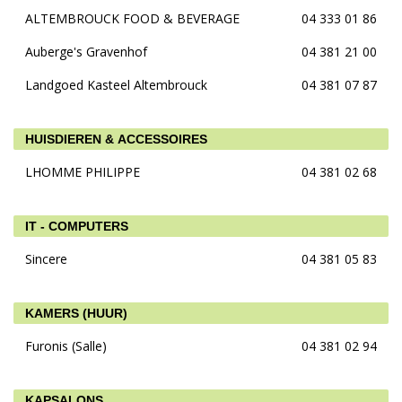
ALTEMBROUCK FOOD & BEVERAGE
04 333 01 86
Auberge's Gravenhof
04 381 21 00
Landgoed Kasteel Altembrouck
04 381 07 87
HUISDIEREN & ACCESSOIRES
LHOMME PHILIPPE
04 381 02 68
IT - COMPUTERS
Sincere
04 381 05 83
KAMERS (HUUR)
Furonis (Salle)
04 381 02 94
KAPSALONS