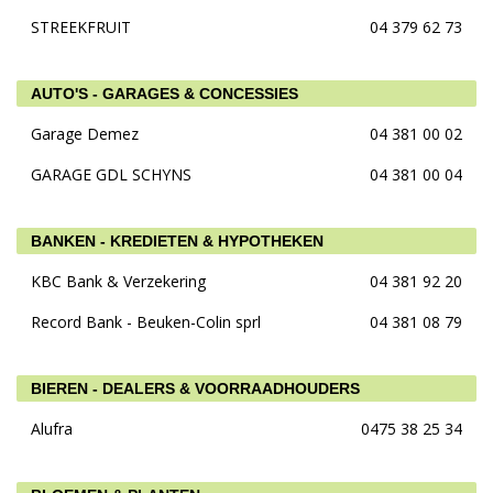
STREEKFRUIT
04 379 62 73
AUTO'S - GARAGES & CONCESSIES
Garage Demez
04 381 00 02
GARAGE GDL SCHYNS
04 381 00 04
BANKEN - KREDIETEN & HYPOTHEKEN
KBC Bank & Verzekering
04 381 92 20
Record Bank - Beuken-Colin sprl
04 381 08 79
BIEREN - DEALERS & VOORRAADHOUDERS
Alufra
0475 38 25 34