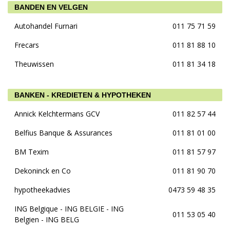
BANDEN EN VELGEN
Autohandel Furnari
011 75 71 59
Frecars
011 81 88 10
Theuwissen
011 81 34 18
BANKEN - KREDIETEN & HYPOTHEKEN
Annick Kelchtermans GCV
011 82 57 44
Belfius Banque & Assurances
011 81 01 00
BM Texim
011 81 57 97
Dekoninck en Co
011 81 90 70
hypotheekadvies
0473 59 48 35
ING Belgique - ING BELGIE - ING
011 53 05 40
Belgien - ING BELG