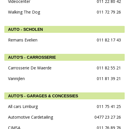
Videocenter
011 22 80 42
Walking The Dog
011 72 79 26
AUTO - SCHOLEN
Remans Evelien
011 82 17 43
AUTO'S - CARROSSERIE
Carrosserie De Waerde
011 82 55 21
Vannijlen
011 81 39 21
AUTO'S - GARAGES & CONCESSIES
All cars Limburg
011 75 41 25
Automotive Cardetailing
0477 23 27 26
CIMSA
011 76 89 76