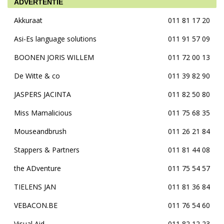
ADVERTENTIE
Akkuraat
011 81 17 20
Asi-Es language solutions
011 91 57 09
BOONEN JORIS WILLEM
011 72 00 13
De Witte & co
011 39 82 90
JASPERS JACINTA
011 82 50 80
Miss Mamalicious
011 75 68 35
Mouseandbrush
011 26 21 84
Stappers & Partners
011 81 44 08
the ADventure
011 75 54 57
TIELENS JAN
011 81 36 84
VEBACON.BE
011 76 54 60
Visual Aid
011 82 12 23