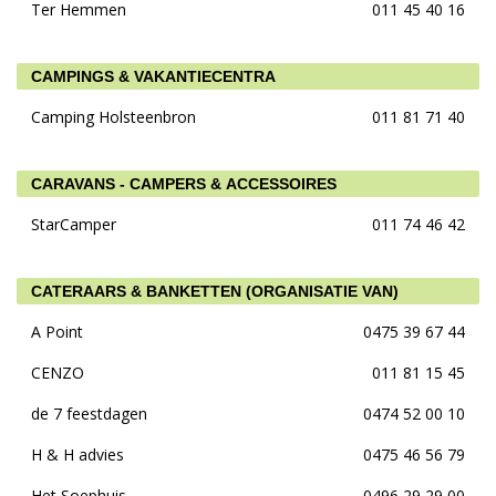
Ter Hemmen
011 45 40 16
CAMPINGS & VAKANTIECENTRA
Camping Holsteenbron
011 81 71 40
CARAVANS - CAMPERS & ACCESSOIRES
StarCamper
011 74 46 42
CATERAARS & BANKETTEN (ORGANISATIE VAN)
A Point
0475 39 67 44
CENZO
011 81 15 45
de 7 feestdagen
0474 52 00 10
H & H advies
0475 46 56 79
Het Soephuis
0496 29 29 00