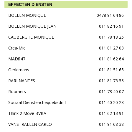
EFFECTEN-DIENSTEN
BOLLEN MONIQUE
0478 91 64 86
BOLLEN MONIQUE JEAN
011 82 16 91
CAUBERGHE MONIQUE
011 78 18 25
Crea-Mie
011 81 27 03
MAE®47
011 81 62 64
Oerlemans
011 81 51 65
RARI NANTES
011 81 75 53
Roomers
011 73 40 07
Sociaal Dienstenchequebedrijf
011 40 20 28
Think 2 Move BVBA
011 62 13 91
VANSTRAELEN CARLO
011 91 68 38