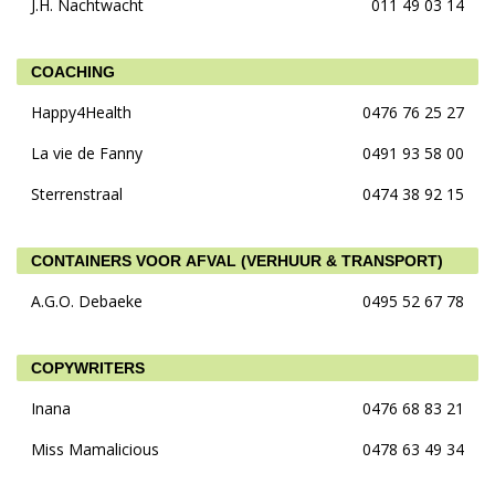
J.H. Nachtwacht
011 49 03 14
COACHING
Happy4Health
0476 76 25 27
La vie de Fanny
0491 93 58 00
Sterrenstraal
0474 38 92 15
CONTAINERS VOOR AFVAL (VERHUUR & TRANSPORT)
A.G.O. Debaeke
0495 52 67 78
COPYWRITERS
Inana
0476 68 83 21
Miss Mamalicious
0478 63 49 34