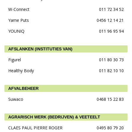
W-Connect
011 72 34 52
Yarne Puts
0456 12 14 21
YOUNIQ
011 96 95 94
AFSLANKEN (INSTITUTIES VAN)
Figurel
011 80 30 73
Healthy Body
011 82 10 10
AFVALBEHEER
Suwaco
0468 15 22 83
AGRARISCH WERK (BEDRIJVEN) & VEETEELT
CLAES PAUL PIERRE ROGER
0495 80 79 20