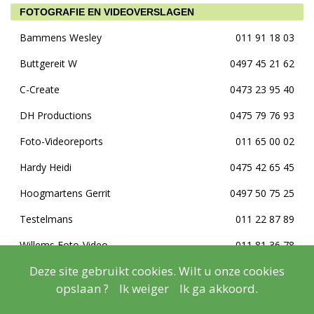
FOTOGRAFIE EN VIDEOVERSLAGEN
Bammens Wesley
011 91 18 03
Buttgereit W
0497 45 21 62
C-Create
0473 23 95 40
DH Productions
0475 79 76 93
Foto-Videoreports
011 65 00 02
Hardy Heidi
0475 42 65 45
Hoogmartens Gerrit
0497 50 75 25
Testelmans
011 22 87 89
Willems Foto-Video
011 81 36 78
Deze site gebruikt cookies. Wilt u onze cookies
opslaan ?
Ik weiger
Ik ga akkoord.
GAS
Depot Zonhoven
016 82 29 59