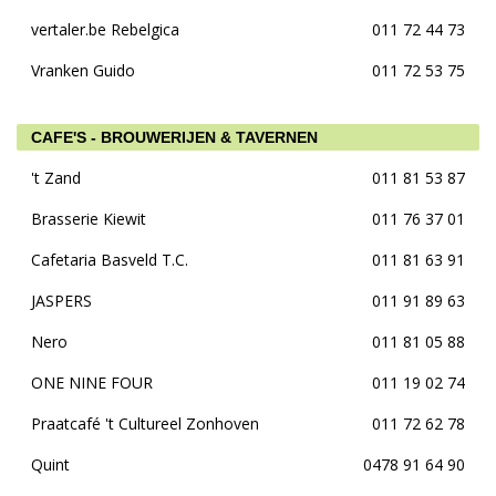
vertaler.be Rebelgica
011 72 44 73
Vranken Guido
011 72 53 75
CAFE'S - BROUWERIJEN & TAVERNEN
't Zand
011 81 53 87
Brasserie Kiewit
011 76 37 01
Cafetaria Basveld T.C.
011 81 63 91
JASPERS
011 91 89 63
Nero
011 81 05 88
ONE NINE FOUR
011 19 02 74
Praatcafé 't Cultureel Zonhoven
011 72 62 78
Quint
0478 91 64 90