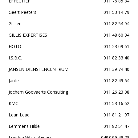
EFFECTIEF
011 76 85 84
Geert Peeters
011 53 14 79
Gilisen
011 82 54 94
GILLIS EXPERTISES
011 48 60 04
HOTO
011 23 09 61
I.S.B.C.
011 82 33 40
JANSEN DIENSTENCENTRUM
011 39 74 40
Jante
011 82 49 64
Jochem Goovaerts Consulting
011 26 23 08
KMC
011 53 16 62
Lean Lead
011 81 21 97
Lemmens Hilde
011 82 51 47
London White Agency
0493 99 49 73