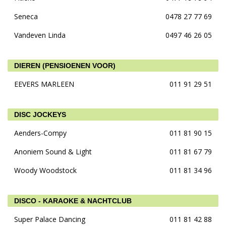
Seneca
0478 27 77 69
Vandeven Linda
0497 46 26 05
DIEREN (PENSIOENEN VOOR)
EEVERS MARLEEN
011 91 29 51
DISC JOCKEYS
Aenders-Compy
011 81 90 15
Anoniem Sound & Light
011 81 67 79
Woody Woodstock
011 81 34 96
DISCO - KARAOKE & NACHTCLUB
Super Palace Dancing
011 81 42 88