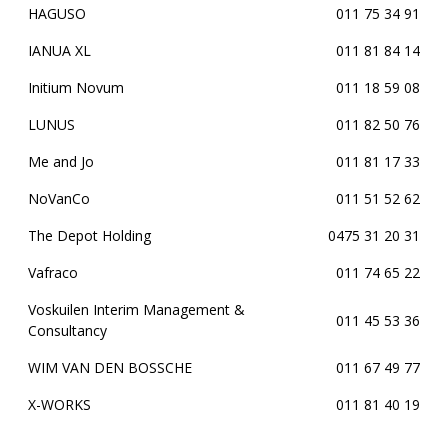
HAGUSO
011 75 34 91
IANUA XL
011 81 84 14
Initium Novum
011 18 59 08
LUNUS
011 82 50 76
Me and Jo
011 81 17 33
NoVanCo
011 51 52 62
The Depot Holding
0475 31 20 31
Vafraco
011 74 65 22
Voskuilen Interim Management &
011 45 53 36
Consultancy
WIM VAN DEN BOSSCHE
011 67 49 77
X-WORKS
011 81 40 19