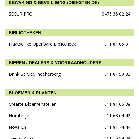
BEWAKING & BEVEILIGING (DIENSTEN DE)
SECURIPRO
0475 36 02 24
BIBLIOTHEKEN
Plaatselijke Openbare Bibliotheek
011 81 05 81
BIEREN - DEALERS & VOORRAADHOUDERS
Drink-Service Indeherberg
011 81 58 32
BLOEMEN & PLANTEN
Crearte Bloemenatelier
011 81 65 38
Floraliesje
011 63 64 42
Noya-En
011 81 74 44
Tuinen Wirix
011 19 54 23