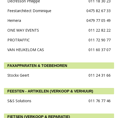
Decresson Philippe
011 18 30 23
Feestarchitect Dominique
0475 82 67 33
Hemera
0479 77 05 49
ONE WAY EVENTS
011 22 82 22
PROTRAFFIC
011 72 90 77
VAN HEUKELOM CAS
011 60 37 07
FAXAPPARATEN & TOEBEHOREN
Stockx Geert
011 24 31 66
FEESTEN - ARTIKELEN (VERKOOP & VERHUUR)
S&S Solutions
011 76 77 46
FIETSEN (VERKOOP & REPARATIE)