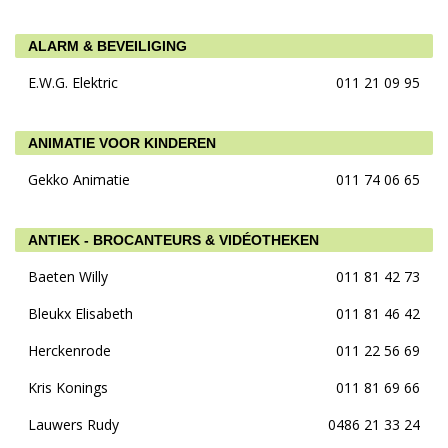
ALARM & BEVEILIGING
E.W.G. Elektric
011 21 09 95
ANIMATIE VOOR KINDEREN
Gekko Animatie
011 74 06 65
ANTIEK - BROCANTEURS & VIDÉOTHEKEN
Baeten Willy
011 81 42 73
Bleukx Elisabeth
011 81 46 42
Herckenrode
011 22 56 69
Kris Konings
011 81 69 66
Lauwers Rudy
0486 21 33 24