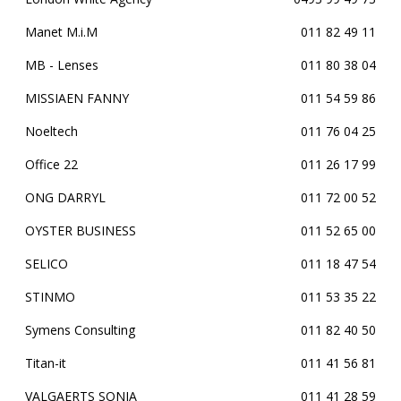
Manet M.i.M
011 82 49 11
MB - Lenses
011 80 38 04
MISSIAEN FANNY
011 54 59 86
Noeltech
011 76 04 25
Office 22
011 26 17 99
ONG DARRYL
011 72 00 52
OYSTER BUSINESS
011 52 65 00
SELICO
011 18 47 54
STINMO
011 53 35 22
Symens Consulting
011 82 40 50
Titan-it
011 41 56 81
VALGAERTS SONJA
011 41 28 59