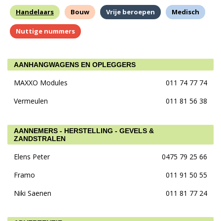
Handelaars
Bouw
Vrije beroepen
Medisch
Nuttige nummers
AANHANGWAGENS EN OPLEGGERS
MAXXO Modules
011 74 77 74
Vermeulen
011 81 56 38
AANNEMERS - HERSTELLING - GEVELS &
ZANDSTRALEN
Elens Peter
0475 79 25 66
Framo
011 91 50 55
Niki Saenen
011 81 77 24