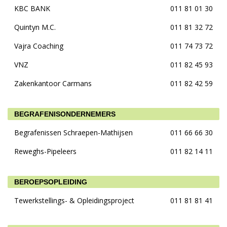
KBC BANK
011 81 01 30
Quintyn M.C.
011 81 32 72
Vajra Coaching
011 74 73 72
VNZ
011 82 45 93
Zakenkantoor Carmans
011 82 42 59
BEGRAFENISONDERNEMERS
Begrafenissen Schraepen-Mathijsen
011 66 66 30
Reweghs-Pipeleers
011 82 14 11
BEROEPSOPLEIDING
Tewerkstellings- & Opleidingsproject
011 81 81 41