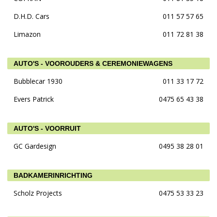
D.H.D. Cars
011 57 57 65
Limazon
011 72 81 38
AUTO'S - VOOROUDERS & CEREMONIEWAGENS
Bubblecar 1930
011 33 17 72
Evers Patrick
0475 65 43 38
AUTO'S - VOORRUIT
GC Gardesign
0495 38 28 01
BADKAMERINRICHTING
Scholz Projects
0475 53 33 23