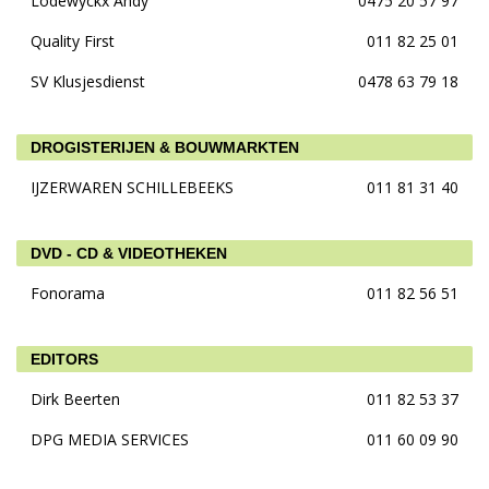
Lodewyckx Andy
0475 20 57 97
Quality First
011 82 25 01
SV Klusjesdienst
0478 63 79 18
DROGISTERIJEN & BOUWMARKTEN
IJZERWAREN SCHILLEBEEKS
011 81 31 40
DVD - CD & VIDEOTHEKEN
Fonorama
011 82 56 51
EDITORS
Dirk Beerten
011 82 53 37
DPG MEDIA SERVICES
011 60 09 90