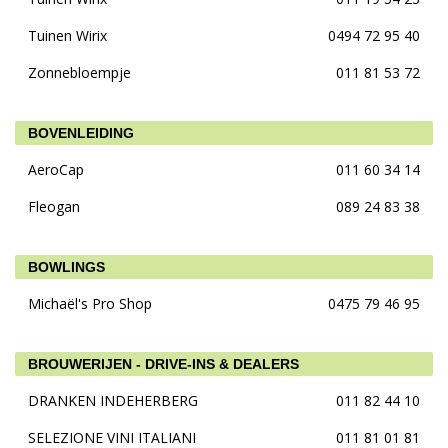
Tuinen Wirix
0494 72 95 40
Zonnebloempje
011 81 53 72
BOVENLEIDING
AeroCap
011 60 34 14
Fleogan
089 24 83 38
BOWLINGS
Michaël's Pro Shop
0475 79 46 95
BROUWERIJEN - DRIVE-INS & DEALERS
DRANKEN INDEHERBERG
011 82 44 10
SELEZIONE VINI ITALIANI
011 81 01 81