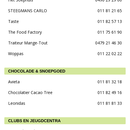
STEEGMANS CARLO
011 81 21 65
Taste
011 82 57 13
The Food Factory
011 75 61 90
Traiteur Mange-Tout
0479 21 46 30
Woppas
011 22 02 22
CHOCOLADE & SNOEPGOED
Avieta
011 81 32 18
Chocolatier Cacao Tree
011 82 49 16
Leonidas
011 81 81 33
CLUBS EN JEUGDCENTRA