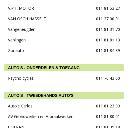
V.P.F. MOTOR
011 81 53 27
VAN OSCH HASSELT
011 27 00 91
Vangeneugden
011 81 31 70
Vanlingen
011 81 81 13
Zonauto
011 81 84 89
AUTO'S - ONDERDELEN & TOEGANG
Psycho cycles
011 76 43 60
AUTO'S - TWEEDEHANDS AUTO'S
Auto's Carlos
011 81 23 09
AV Grondwerken en Afbraakwerken
011 81 80 01
COFRAN
011 81 35 18