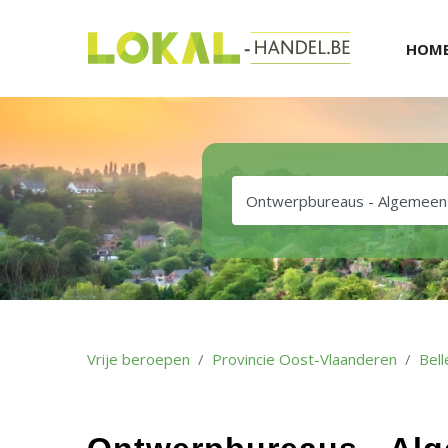
HOM
Vrije beroepen
Provincie Oost-Vlaanderen
Bel