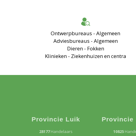
Ontwerpbureaus - Algemeen
Adviesbureaus - Algemeen
Dieren - Fokken
Klinieken - Ziekenhuizen en centra
Provincie Luik
Provincie
28177
Handelaars
10825
Hande