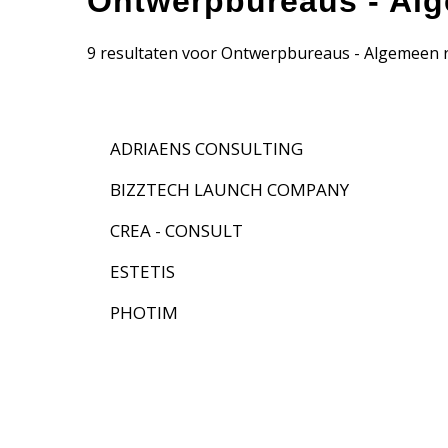
Ontwerpbureaus - Alg
9 resultaten voor Ontwerpbureaus - Algemeen r
ADRIAENS CONSULTING
BIZZTECH LAUNCH COMPANY
CREA - CONSULT
ESTETIS
PHOTIM