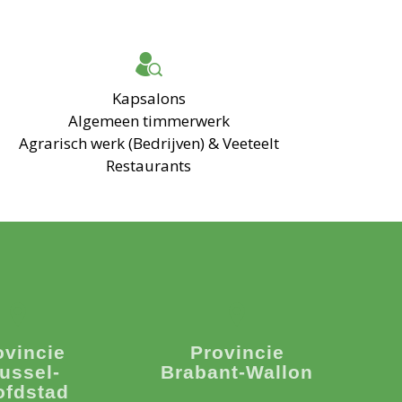
Kapsalons
Algemeen timmerwerk
Agrarisch werk (Bedrijven) & Veeteelt
Restaurants
ovincie
Provincie
ussel-
Brabant-Wallon
ofdstad