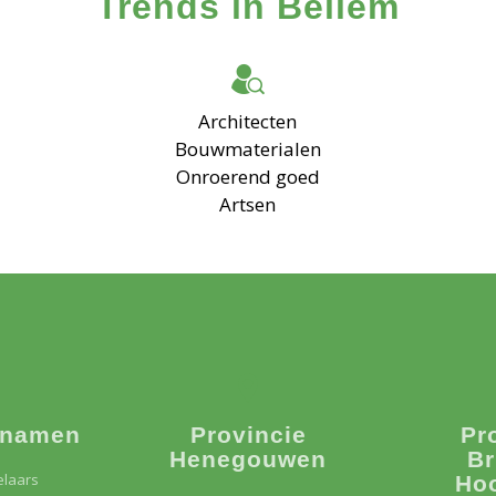
Trends in Bellem
Architecten
Bouwmaterialen
Onroerend goed
Artsen
 namen
Provincie
Pr
Henegouwen
Br
laars
Ho