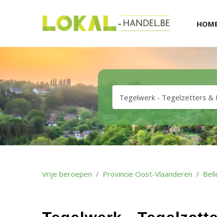
HOM
Vrije beroepen
Provincie Oost-Vlaanderen
Bel